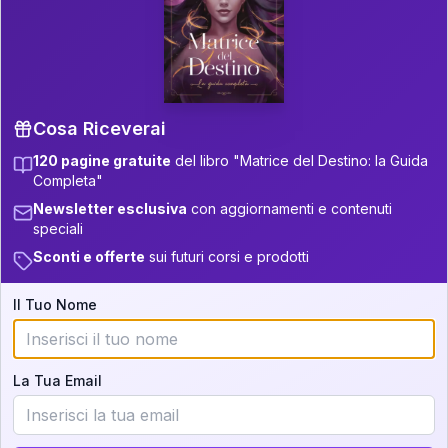
P.S. Interpretazione parziale
👇
gratuita
Scorri più in basso per vedere
un'interpretazione parziale gratuita della tua
Matrice! (o clicca qui!)
Cosa Riceverai
120 pagine gratuite
del libro "Matrice del Destino: la Guida
📚
Libro in Arrivo
Completa"
Iscriviti alla newsletter per ricevere
Newsletter esclusiva
con aggiornamenti e contenuti
aggiornamenti quando sarà disponibile.
speciali
Sconti e offerte
sui futuri corsi e prodotti
Il Tuo Nome
Cosa scoprirete nella vostra
interpretazione:
La Tua Email
💕
Come rafforzare la vostra unione