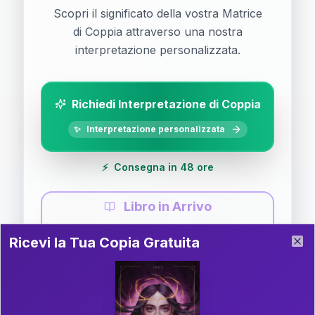
Scopri il significato della vostra Matrice
di Coppia attraverso una nostra
interpretazione personalizzata.
Richiedi Interpretazione di Coppia
✨
Interpretazione personalizzata
⚡
Consegna in 48 ore
Libro in Arrivo
Ricevi la Tua Copia Gratuita del Libro
📚
Guida completa di Coppia
Ricevi la Tua Copia Gratuita
Clo
Il libro è in fase di scrittura. Iscriviti alla newsletter
per ricevere aggiornamenti!