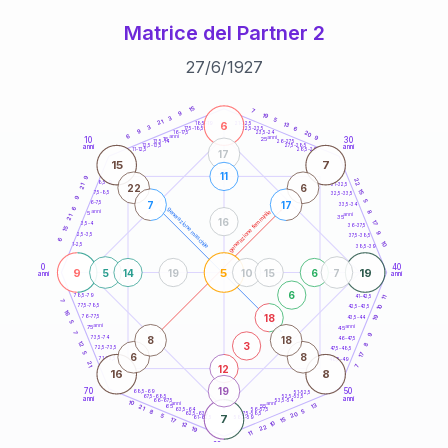
Matrice del Partner 2
27
/
6
/
1927
20
anni
15
7
9
19
3
5
21
6
21-22,5
13
18,5-19
3
6
22,5-23,5
17,5-18,5
9
20
16-17,5
23,5-24
6
anni
anni
9
10
30
15
25
26-27,5
13,5-14
12,5-13,5
27,5-28,5
anni
anni
11-12,5
28,5-29
17
15
7
11
9
22
8,5-9
31-32,5
22
6
21
15
7,5-8,5
32,5-33,5
9
5
7
17
6-7,5
33,5-34
6
generazione maschile
anni
8
generazione femminile
5
anni
21
35
16
17
3,5-4
36-37,5
15
9
2,5-3,5
37,5-38,5
6
10
1-2,5
38,5-39
0
40
9
5
19
5
14
19
10
15
6
7
anni
anni
6
78,5-79
11
41-42,5
7
77,5-78,5
10
42,5-43,5
16
18
19
76-77,5
43,5-44
5
anni
anni
75
45
7
9
8
18
73,5-74
46-47,5
3
12
8
72,5-73,5
47,5-48,5
5
6
8
17
71-72,5
48,5-49
21
12
7
16
8
19
70
50
68,5-69
51-52,5
67,5-68,5
52,5-53,5
anni
anni
66-67,5
53,5-54
10
anni
anni
13
65
55
21
63,5-64
56-57,5
5
8
20
62,5-63,5
57,5-58,5
5
7
61-62,5
58,5-59
15
17
10
12
22
19
11
60