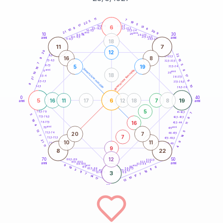
20
anni
11
7
5
19
22
5
17
6
21-22,5
13
18,5-19
9
6
22,5-23,5
17,5-18,5
10
20
16-17,5
23,5-24
21
anni
anni
9
10
30
15
25
26-27,5
13,5-14
12,5-13,5
27,5-28,5
anni
anni
11-12,5
28,5-29
18
11
7
12
20
22
8,5-9
31-32,5
16
8
9
15
7,5-8,5
32,5-33,5
7
5
5
19
6-7,5
33,5-34
16
generazione maschile
anni
8
generazione femminile
5
anni
35
10
18
17
3,5-4
36-37,5
21
9
2,5-3,5
37,5-38,5
8
10
1-2,5
38,5-39
0
40
5
6
19
16
11
17
12
18
7
8
anni
anni
5
78,5-79
41-42,5
7
5
77,5-78,5
6
42,5-43,5
18
16
76-77,5
43,5-44
11
4
anni
anni
75
45
13
5
20
7
73,5-74
46-47,5
14
7
7
72,5-73,5
47,5-48,5
21
10
11
9
71-72,5
48,5-49
11
9
4
8
22
12
70
50
68,5-69
51-52,5
67,5-68,5
52,5-53,5
anni
anni
66-67,5
53,5-54
9
anni
anni
6
65
55
19
63,5-64
56-57,5
11
3
18
62,5-63,5
57,5-58,5
11
3
61-62,5
58,5-59
7
7
17
14
10
17
13
60
anni