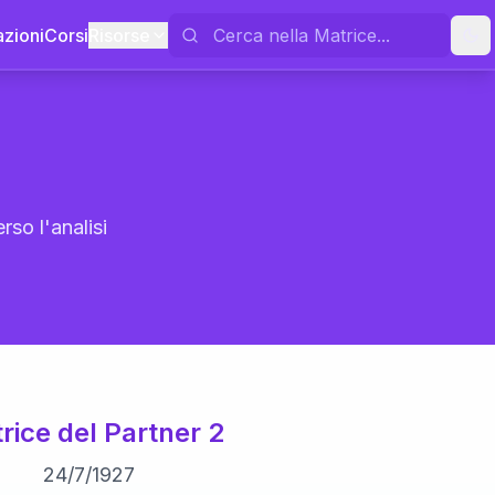
azioni
Corsi
Risorse
rso l'analisi
rice del Partner 2
24
/
7
/
1927