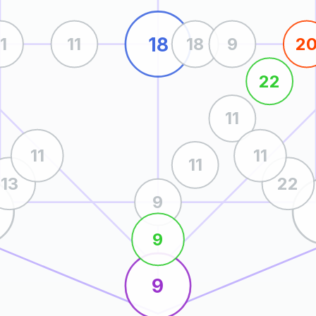
18
11
11
18
9
2
22
11
11
11
11
13
22
9
9
9