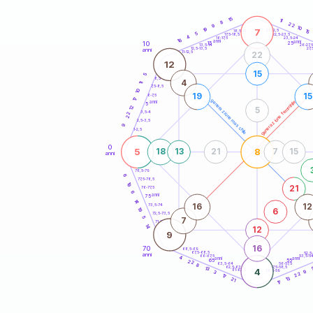
20
anni
15
11
8
22
9
10
19
7
21-22,5
15
18,5-19
5
22,5-23,5
17,5-18,5
4
16-17,5
23,5-24
16
anni
anni
10
15
25
26-27,
13,5-14
12,5-13,5
27,
anni
11-12,5
22
12
15
5
8,5-9
4
11
7,5-8,5
10
19
15
6-7,5
17
generazione maschile
generazione femminile
anni
5
12
5
3,5-4
22
2,5-3,5
9
1-2,5
0
5
8
18
13
21
7
15
anni
78,5-79
6
77,5-78,5
19
21
76-77,5
6
anni
75
14
16
12
73,5-74
19
6
72,5-73,5
5
7
71-72,5
14
12
9
16
70
68,5-69
67,5-68,5
52,5
anni
66-67,5
53,5-5
4
anni
anni
65
55
22
63,5-64
56-57,5
8
62,5-63,5
57,5-58,5
13
4
61-62,5
58,5-59
3
9
22
17
13
21
17
60
anni