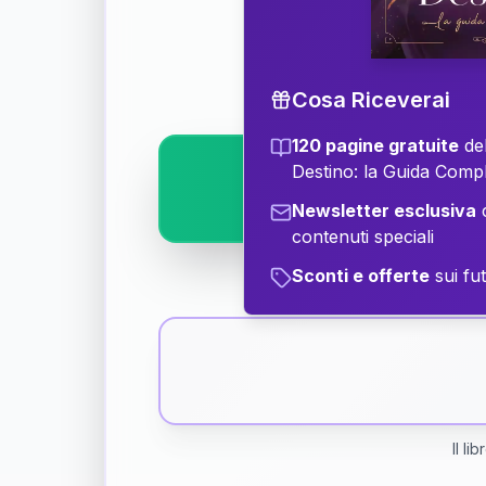
Scopri il significat
Cosa Riceverai
120 pagine gratuite
del
Destino: la Guida Comp
Newsletter esclusiva
c
contenuti speciali
Sconti e offerte
sui fut
Il li