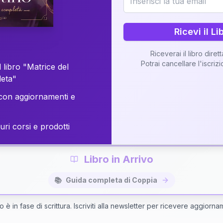
o della vostra Matrice di Coppia attraverso una n
personalizzata.
Ricevi il Li
Riceverai il libro diret
Potrai cancellare l'iscriz
 libro "Matrice del
Richiedi Interpretazione di Coppia
leta"
on aggiornamenti e
✨
Interpretazione personalizzata
⚡
Consegna in 48 ore
uri corsi e prodotti
Libro in Arrivo
📚
Guida completa di Coppia
bro è in fase di scrittura. Iscriviti alla newsletter per ricevere aggiorna