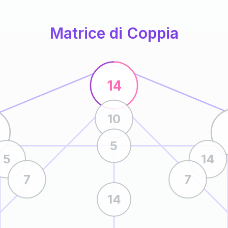
Matrice di Coppia
14
10
5
5
14
7
7
14