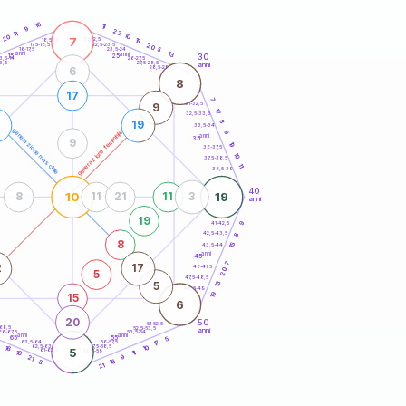
20
anni
16
11
9
22
11
10
20
7
21-22,5
15
18,5-19
22,5-23,5
20
17,5-18,5
5
16-17,5
23,5-24
anni
13
anni
30
15
25
26-27,5
3,5-14
3,5
27,5-28,5
anni
28,5-29
6
8
17
7
31-32,5
9
17
32,5-33,5
8
19
33,5-34
generazione maschile
generazione femminile
9
anni
35
9
19
36-37,5
10
37,5-38,5
11
38,5-39
40
10
19
8
11
21
11
3
anni
19
41-42,5
9
42,5-43,5
8
8
15
43,5-44
anni
45
7
2
17
46-47,5
20
5
47,5-48,5
13
5
48,5-49
19
15
6
20
50
51-52,5
-68,5
52,5-53,5
anni
66-67,5
53,5-54
anni
anni
65
55
5
63,5-64
56-57,5
17
62,5-63,5
57,5-58,5
10
16
5
61-62,5
58,5-59
10
11
9
21
16
8
21
60
anni