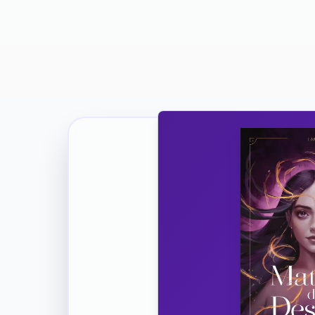
Ricevi la Tua Copia Gratuit
Unisciti
Vuoi co