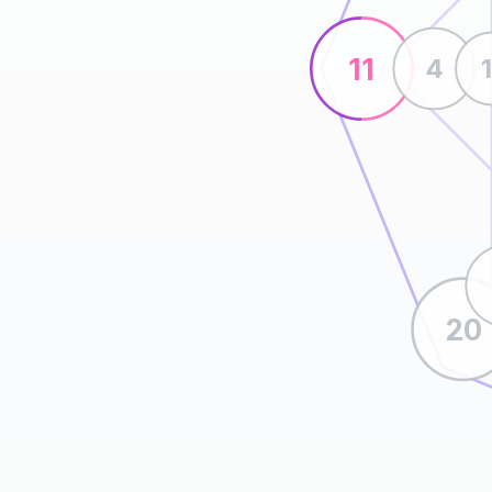
11
4
20