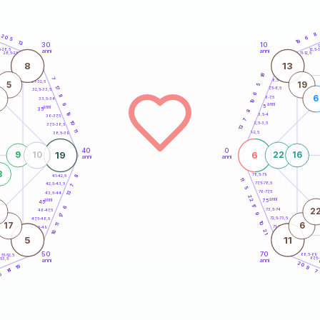
8
20
6
5
19
13
30
10
5
1
5-28,5
12,5-1
anni
anni
28,5-29
11-12,5
8
13
18
7
8,5-9
31-32,5
5
19
5
17
7,5-8,5
32,5-33,5
6
8
6
6-7,5
33,5-34
19
anni
9
5
anni
35
8
19
3,5-4
36-37,5
7
10
2,5-3,5
37,5-38,5
13
11
1-2,5
38,5-39
40
0
19
6
9
10
22
16
anni
anni
3
78,5-79
8
41-42,5
11
77,5-78,5
42,5-43,5
7
5
13
76-77,5
43,5-44
22
anni
anni
75
45
17
6
2
73,5-74
46-47,5
9
17
72,5-73,5
47,5-48,5
10
17
6
11
71-72,5
48,5-49
21
16
5
11
50
70
68,5-69
51-52,5
67,5
-53,5
anni
anni
4
20
19
9
14
7
5