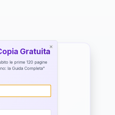
Copia Gratuita
Close
subito le prime 120 pagine
tino: la Guida Completa"
o destino
trice di