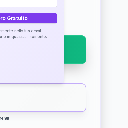
ostra interpretazione
bro Gratuito
tamente nella tua email.
ione in qualsiasi momento.
menti!