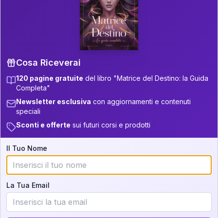
P.S. Interpretazione parziale
👇
gratuita
Scorri più in basso per vedere
un'interpretazione parziale gratuita della tua
Matrice! (o clicca qui!)
Cosa Riceverai
120 pagine gratuite
del libro "Matrice del Destino: la Guida
📚
Libro in Arrivo
Completa"
Iscriviti alla newsletter per ricevere
Newsletter esclusiva
con aggiornamenti e contenuti
aggiornamenti quando sarà disponibile.
speciali
Sconti e offerte
sui futuri corsi e prodotti
Il Tuo Nome
Cosa scoprirete nella vostra
interpretazione:
La Tua Email
💕
Come rafforzare la vostra unione