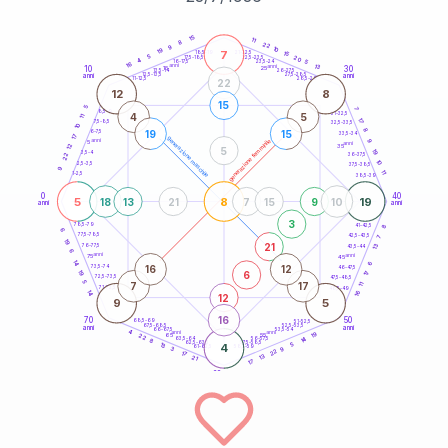
20
anni
15
11
8
22
9
10
19
7
21-22,5
15
18,5-19
5
20
22,5-23,5
17,5-18,5
4
5
16-17,5
23,5-24
16
anni
anni
13
10
30
15
25
26-27,5
13,5-14
12,5-13,5
27,5-28,5
anni
anni
11-12,5
28,5-29
22
12
8
15
5
7
8,5-9
31-32,5
4
5
11
17
7,5-8,5
32,5-33,5
10
8
19
15
6-7,5
33,5-34
17
generazione maschile
anni
9
generazione femminile
5
anni
12
35
5
19
3,5-4
22
36-37,5
10
2,5-3,5
37,5-38,5
9
11
1-2,5
38,5-39
0
40
5
8
19
18
13
21
7
15
9
10
anni
anni
3
8
78,5-79
41-42,5
6
77,5-78,5
42,5-43,5
7
19
21
13
76-77,5
43,5-44
6
anni
anni
75
45
14
6
16
12
73,5-74
46-47,5
6
19
17
72,5-73,5
47,5-48,5
5
7
17
11
71-72,5
48,5-49
16
14
12
9
5
16
70
50
68,5-69
51-52,5
67,5-68,5
52,5-53,5
anni
anni
66-67,5
53,5-54
4
anni
anni
19
65
55
22
14
63,5-64
56-57,5
8
62,5-63,5
57,5-58,5
13
4
5
61-62,5
58,5-59
9
3
22
17
13
21
17
60
anni