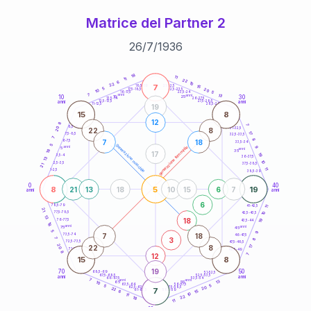
Matrice del Partner 2
26
/
7
/
1936
20
anni
18
11
11
22
6
10
22
7
21-22,5
15
18,5-19
5
20
22,5-23,5
17,5-18,5
10
5
16-17,5
23,5-24
7
anni
anni
13
10
30
15
25
26-27,5
13,5-14
12,5-13,5
27,5-28,5
anni
anni
11-12,5
28,5-29
19
15
8
12
8
7
8,5-9
31-32,5
20
22
8
17
7,5-8,5
32,5-33,5
7
8
7
18
6-7,5
33,5-34
5
generazione maschile
anni
9
generazione femminile
5
anni
18
35
17
19
3,5-4
36-37,5
13
10
2,5-3,5
37,5-38,5
21
11
1-2,5
38,5-39
0
40
8
5
19
21
13
18
10
15
6
7
anni
anni
6
78,5-79
11
41-42,5
21
77,5-78,5
10
42,5-43,5
13
18
19
76-77,5
43,5-44
18
anni
anni
75
45
5
9
7
18
73,5-74
46-47,5
3
7
8
72,5-73,5
47,5-48,5
20
22
8
17
71-72,5
48,5-49
8
12
7
15
8
19
70
50
68,5-69
51-52,5
67,5-68,5
52,5-53,5
anni
anni
66-67,5
53,5-54
7
anni
anni
13
65
55
10
63,5-64
56-57,5
5
5
20
62,5-63,5
57,5-58,5
22
7
61-62,5
58,5-59
15
6
10
11
22
18
11
60