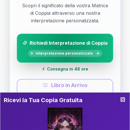
Scopri il significato della vostra Matrice
di Coppia attraverso una nostra
interpretazione personalizzata.
Richiedi Interpretazione di Coppia
✨
Interpretazione personalizzata
⚡
Consegna in 48 ore
Libro in Arrivo
Ricevi la Tua Copia Gratuita del Libro
📚
Guida completa di Coppia
Ricevi la Tua Copia Gratuita
Clo
Il libro è in fase di scrittura. Iscriviti alla newsletter
per ricevere aggiornamenti!