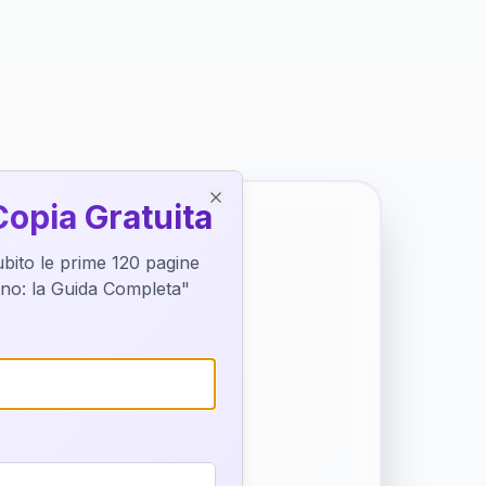
Copia Gratuita
Close
subito le prime 120 pagine
tino: la Guida Completa"
o destino
trice di