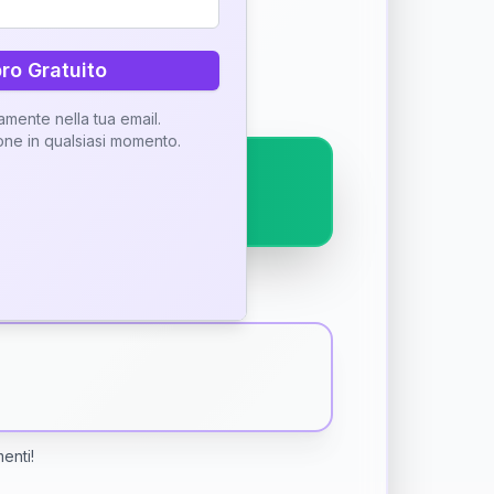
ostra interpretazione
bro Gratuito
tamente nella tua email.
ione in qualsiasi momento.
menti!