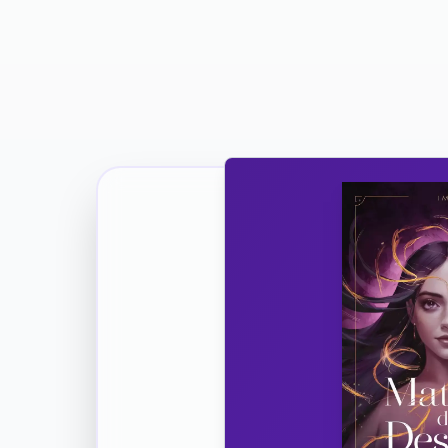
Ricevi la Tua Copia Gratuit
Unisciti
Vuoi co