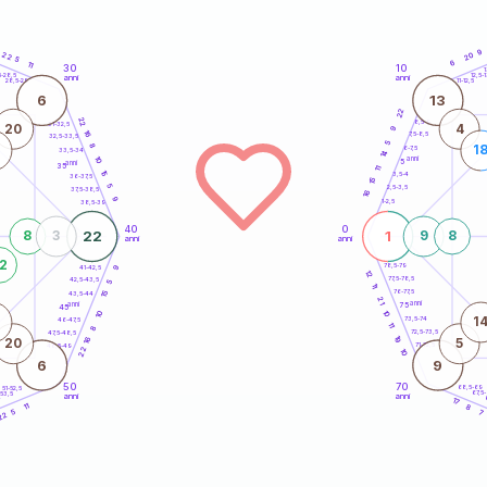
9
22
20
5
6
11
30
10
5
1
5-28,5
12,5-1
anni
anni
28,5-29
11-12,5
6
13
22
22
8,5-9
31-32,5
20
4
9
16
7,5-8,5
32,5-33,5
5
8
1
6-7,5
33,5-34
14
10
anni
5
anni
35
11
15
3,5-4
36-37,5
15
5
2,5-3,5
37,5-38,5
16
9
1-2,5
38,5-39
40
0
22
1
8
3
9
8
anni
anni
2
78,5-79
41-42,5
9
12
77,5-78,5
42,5-43,5
5
11
76-77,5
15
43,5-44
21
anni
anni
75
45
10
10
1
73,5-74
46-47,5
11
8
72,5-73,5
47,5-48,5
19
16
20
5
71-72,5
48,5-49
22
10
6
9
50
70
68,5-69
51-52,5
67,5
-53,5
anni
anni
4
17
11
8
5
7
22