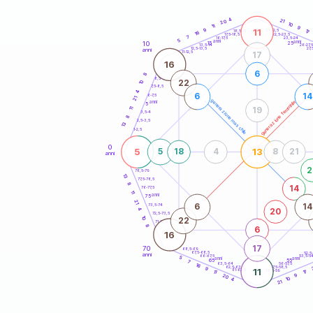
20
anni
4
21
20
10
11
9
11
9
21-22,5
17
18,5-19
16
22,5-23,5
17,5-18,5
7
16-17,5
23,5-24
5
anni
anni
10
15
25
26-27,
13,5-14
12,5-13,5
27,
anni
11-12,5
17
16
6
8
8,5-9
22
10
7,5-8,5
4
6
14
6-7,5
21
generazione maschile
generazione femminile
anni
5
19
11
3,5-4
8
2,5-3,5
13
1-2,5
0
5
13
5
18
4
8
21
anni
2
78,5-79
13
77,5-78,5
8
14
76-77,5
11
anni
75
21
6
14
73,5-74
20
4
72,5-73,5
10
22
71-72,5
8
6
16
17
70
68,5-69
67,5-68,5
52,5
anni
66-67,5
53,5-5
5
anni
anni
65
55
7
63,5-64
56-57,5
16
62,5-63,5
57,5-58,5
9
11
61-62,5
58,5-59
17
11
9
20
10
4
21
60
anni