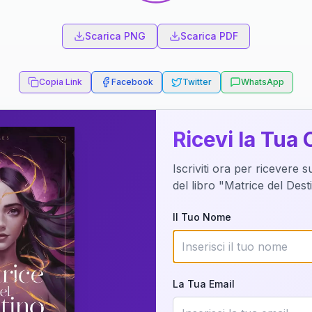
Scarica PNG
Scarica PDF
Copia Link
Facebook
Twitter
WhatsApp
a del Libro
Ricevi la Tua 
⭐
⭐
⭐
⭐
⭐
Iscriviti ora per ricevere 
del libro "Matrice del Des
 a migliaia di coppie che hanno già scoperto il lor
Oltre 2.000 interpretazioni di coppia realizzate con successo
Il Tuo Nome
mprendere la tua Ma
Coppia?
La Tua Email