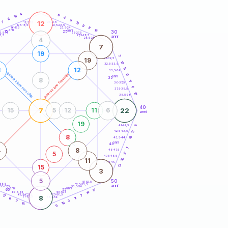
20
anni
4
16
19
4
8
5
12
7
21-22,5
19
18,5-19
22,5-23,5
9
17,5-18,5
8
16-17,5
23,5-24
anni
15
anni
30
15
25
26-27,5
3,5-14
3,5
27,5-28,5
anni
28,5-29
4
7
19
7
31-32,5
19
18
32,5-33,5
11
8
12
33,5-34
generazione maschile
generazione femminile
11
anni
35
8
17
36-37,5
6
37,5-38,5
10
38,5-39
40
7
22
15
5
12
11
6
anni
19
41-42,5
6
42,5-43,5
11
8
18
43,5-44
anni
45
7
4
8
46-47,5
5
17
47,5-48,5
10
11
48,5-49
13
15
3
5
50
51-52,5
-68,5
52,5-53,5
anni
66-67,5
53,5-54
anni
anni
17
65
55
14
63,5-64
56-57,5
62,5-63,5
57,5-58,5
17
7
8
61-62,5
58,5-59
6
11
3
7
19
15
9
60
anni