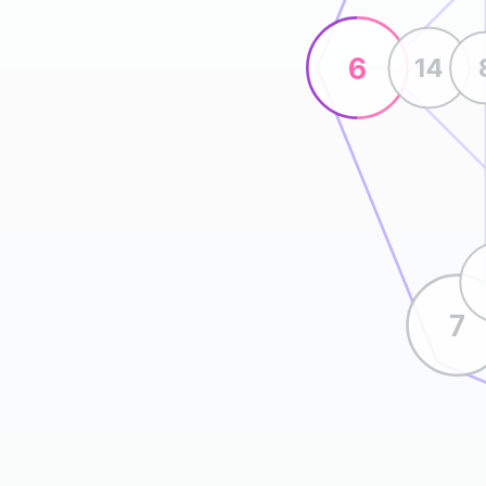
6
14
7