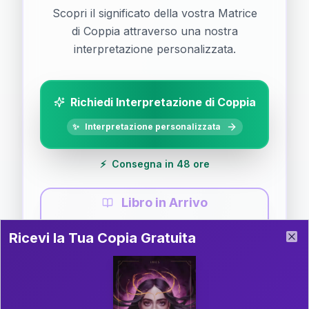
Scopri il significato della vostra Matrice
di Coppia attraverso una nostra
interpretazione personalizzata.
Richiedi Interpretazione di Coppia
✨
Interpretazione personalizzata
⚡
Consegna in 48 ore
Libro in Arrivo
Ricevi la Tua Copia Gratuita del Libro
📚
Guida completa di Coppia
Ricevi la Tua Copia Gratuita
Clo
Il libro è in fase di scrittura. Iscriviti alla newsletter
per ricevere aggiornamenti!