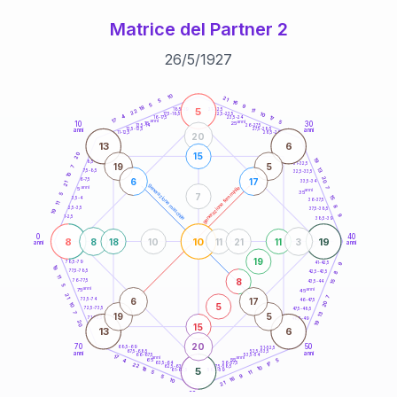
Matrice del Partner 2
26
/
5
/
1927
20
anni
10
21
5
16
5
9
18
5
21-22,5
11
18,5-19
22
10
22,5-23,5
17,5-18,5
4
17
16-17,5
23,5-24
17
anni
anni
5
10
30
15
25
26-27,5
13,5-14
12,5-13,5
27,5-28,5
anni
anni
11-12,5
28,5-29
20
13
6
15
20
19
8,5-9
31-32,5
19
5
7
13
7,5-8,5
32,5-33,5
10
20
6
17
6-7,5
33,5-34
21
generazione maschile
anni
7
generazione femminile
5
anni
35
7
5
15
3,5-4
36-37,5
11
8
2,5-3,5
37,5-38,5
19
9
1-2,5
38,5-39
0
40
8
10
19
8
18
10
11
21
11
3
anni
anni
19
9
78,5-79
41-42,5
19
77,5-78,5
8
42,5-43,5
11
8
76-77,5
15
43,5-44
5
anni
anni
75
45
21
7
6
17
73,5-74
46-47,5
20
5
10
72,5-73,5
47,5-48,5
7
13
19
5
71-72,5
48,5-49
19
20
15
13
6
20
70
50
68,5-69
51-52,5
67,5-68,5
52,5-53,5
anni
anni
66-67,5
53,5-54
17
anni
anni
65
55
5
4
17
63,5-64
56-57,5
22
62,5-63,5
57,5-58,5
10
18
5
61-62,5
58,5-59
11
5
9
5
16
10
21
60