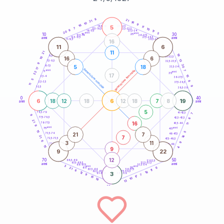
20
anni
8
21
21
16
10
9
16
5
21-22,5
11
18,5-19
7
10
22,5-23,5
17,5-18,5
9
17
16-17,5
23,5-24
20
anni
anni
5
10
30
15
25
26-27,5
13,5-14
12,5-13,5
27,5-28,5
anni
anni
11-12,5
28,5-29
16
11
6
11
21
19
8,5-9
31-32,5
16
6
10
13
7,5-8,5
32,5-33,5
9
20
5
18
6-7,5
33,5-34
17
generazione maschile
anni
7
generazione femminile
5
anni
22
35
17
15
3,5-4
36-37,5
5
8
2,5-3,5
37,5-38,5
11
9
1-2,5
38,5-39
0
40
6
6
19
18
12
18
12
18
7
8
anni
anni
5
78,5-79
41-42,5
7
9
77,5-78,5
6
42,5-43,5
21
16
76-77,5
43,5-44
11
9
anni
anni
75
45
15
5
21
7
73,5-74
46-47,5
14
7
21
72,5-73,5
47,5-48,5
6
3
11
9
71-72,5
48,5-49
15
9
4
9
22
12
70
50
68,5-69
51-52,5
67,5-68,5
52,5-53,5
anni
anni
66-67,5
53,5-54
3
anni
anni
6
65
55
21
63,5-64
56-57,5
11
6
18
62,5-63,5
57,5-58,5
12
3
61-62,5
58,5-59
9
7
17
15
10
18
13
60
anni