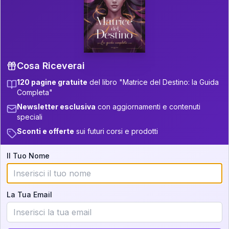
P.S. Interpretazione parziale
👇
gratuita
Scorri più in basso per vedere
un'interpretazione parziale gratuita della tua
Matrice! (o clicca qui!)
Cosa Riceverai
120 pagine gratuite
del libro "Matrice del Destino: la Guida
📚
Libro in Arrivo
Completa"
Iscriviti alla newsletter per ricevere
Newsletter esclusiva
con aggiornamenti e contenuti
aggiornamenti quando sarà disponibile.
speciali
Sconti e offerte
sui futuri corsi e prodotti
Il Tuo Nome
Cosa scoprirete nella vostra
interpretazione:
La Tua Email
💕
Come rafforzare la vostra unione