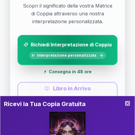
Scopri il significato della vostra Matrice
di Coppia attraverso una nostra
interpretazione personalizzata.
Richiedi Interpretazione di Coppia
✨
Interpretazione personalizzata
⚡
Consegna in 48 ore
Libro in Arrivo
Ricevi la Tua Copia Gratuita del Libro
📚
Guida completa di Coppia
Ricevi la Tua Copia Gratuita
Clo
Il libro è in fase di scrittura. Iscriviti alla newsletter
per ricevere aggiornamenti!