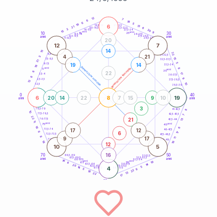
20
anni
12
7
6
19
6
5
18
6
21-22,5
13
18,5-19
21
6
22,5-23,5
17,5-18,5
3
20
16-17,5
23,5-24
15
anni
anni
9
10
30
15
25
26-27,5
13,5-14
12,5-13,5
27,5-28,5
anni
anni
11-12,5
28,5-29
20
12
7
14
15
22
8,5-9
31-32,5
4
21
3
15
7,5-8,5
32,5-33,5
21
5
19
14
6-7,5
33,5-34
18
generazione maschile
anni
8
generazione femminile
5
anni
35
6
22
17
3,5-4
36-37,5
6
9
2,5-3,5
37,5-38,5
12
10
1-2,5
38,5-39
0
40
6
8
19
20
14
22
7
15
9
10
anni
anni
3
8
78,5-79
41-42,5
10
77,5-78,5
42,5-43,5
7
22
21
13
76-77,5
43,5-44
11
anni
anni
75
45
16
6
17
12
73,5-74
46-47,5
6
6
17
72,5-73,5
47,5-48,5
8
9
17
11
71-72,5
48,5-49
16
18
12
10
5
16
70
50
68,5-69
51-52,5
67,5-68,5
52,5-53,5
anni
anni
66-67,5
53,5-54
16
anni
anni
19
65
55
6
14
63,5-64
56-57,5
20
62,5-63,5
57,5-58,5
14
4
5
61-62,5
58,5-59
9
5
22
18
13
22
17
60
anni