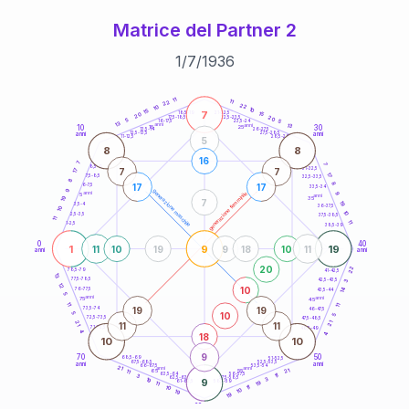
Matrice del Partner 2
1
/
7
/
1936
20
anni
11
11
22
22
10
10
15
7
21-22,5
15
18,5-19
20
20
22,5-23,5
17,5-18,5
5
5
16-17,5
23,5-24
13
anni
anni
13
10
30
15
25
26-27,5
13,5-14
12,5-13,5
27,5-28,5
anni
anni
11-12,5
28,5-29
5
8
8
16
7
7
8,5-9
31-32,5
7
7
17
17
7,5-8,5
32,5-33,5
8
8
17
17
6-7,5
33,5-34
9
generazione maschile
anni
9
generazione femminile
5
anni
19
35
7
19
3,5-4
36-37,5
10
10
2,5-3,5
37,5-38,5
11
11
1-2,5
38,5-39
0
40
1
9
19
11
10
19
9
18
10
11
anni
anni
20
22
78,5-79
41-42,5
13
77,5-78,5
42,5-43,5
3
12
10
14
76-77,5
43,5-44
5
anni
anni
75
45
11
11
19
19
73,5-74
46-47,5
10
5
5
72,5-73,5
47,5-48,5
21
21
11
11
71-72,5
48,5-49
4
18
4
10
10
9
70
50
68,5-69
51-52,5
67,5-68,5
52,5-53,5
anni
anni
66-67,5
53,5-54
21
anni
anni
21
65
55
11
63,5-64
56-57,5
11
3
62,5-63,5
57,5-58,5
3
19
9
61-62,5
19
58,5-59
11
11
10
10
19
19
60