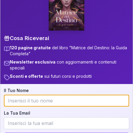
P.S. Interpretazione parziale
👇
gratuita
Scorri più in basso per vedere
un'interpretazione parziale gratuita della tua
Matrice! (o clicca qui!)
Cosa Riceverai
120 pagine gratuite
del libro "Matrice del Destino: la Guida
📚
Libro in Arrivo
Completa"
Iscriviti alla newsletter per ricevere
Newsletter esclusiva
con aggiornamenti e contenuti
aggiornamenti quando sarà disponibile.
speciali
Sconti e offerte
sui futuri corsi e prodotti
Il Tuo Nome
Cosa scoprirete nella vostra
interpretazione:
La Tua Email
💕
Come rafforzare la vostra unione