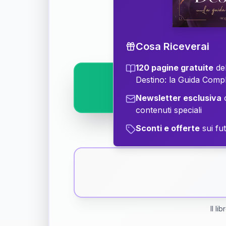
Scopri il significat
Cosa Riceverai
120 pagine gratuite
del
Destino: la Guida Comp
Newsletter esclusiva
c
contenuti speciali
Sconti e offerte
sui fut
Il li