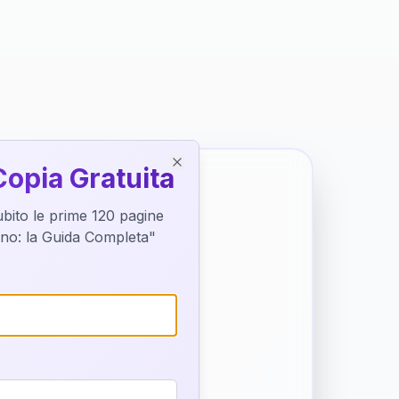
Copia Gratuita
Close
subito le prime 120 pagine
tino: la Guida Completa"
o destino
trice di