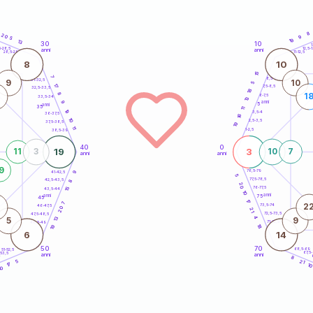
8
20
9
5
19
13
30
10
5
1
5-28,5
12,5-1
anni
anni
28,5-29
11-12,5
8
10
15
7
8,5-9
31-32,5
9
10
5
17
7,5-8,5
32,5-33,5
18
8
1
6-7,5
33,5-34
13
anni
9
5
anni
35
11
19
3,5-4
36-37,5
16
10
2,5-3,5
37,5-38,5
19
11
1-2,5
38,5-39
40
0
19
3
11
3
10
7
anni
anni
9
78,5-79
41-42,5
9
5
77,5-78,5
42,5-43,5
8
20
76-77,5
15
43,5-44
10
anni
anni
75
45
17
7
2
73,5-74
46-47,5
20
21
72,5-73,5
47,5-48,5
4
13
5
9
71-72,5
48,5-49
18
19
6
14
50
70
68,5-69
51-52,5
67,5
-53,5
anni
anni
4
8
5
21
17
1
10