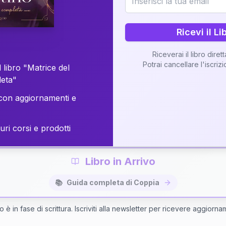
o della vostra Matrice di Coppia attraverso una n
personalizzata.
Ricevi il Li
Riceverai il libro diret
Potrai cancellare l'iscriz
 libro "Matrice del
Richiedi Interpretazione di Coppia
leta"
on aggiornamenti e
✨
Interpretazione personalizzata
⚡
Consegna in 48 ore
uri corsi e prodotti
Libro in Arrivo
📚
Guida completa di Coppia
bro è in fase di scrittura. Iscriviti alla newsletter per ricevere aggiorna