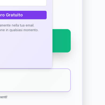
ostra interpretazione
bro Gratuito
tamente nella tua email.
ione in qualsiasi momento.
menti!