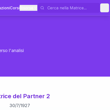
azioni
Corsi
Risorse
rso l'analisi
rice del Partner 2
30
/
7
/
1927