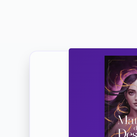
Ricevi la Tua Copia Gratuit
Unisciti
Vuoi co