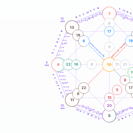
20
anni
16
11
9
22
11
10
20
7
21-22,5
15
18,5-19
8
22,5-23,5
17,5-18,5
6
16-17,5
23,5-24
19
anni
anni
10
15
25
26-27,
13,5-14
12,5-13,5
27,
anni
11-12,5
6
13
17
18
8,5-9
19
5
7,5-8,5
6
6
19
6-7,5
19
generazione maschile
generazione femminile
anni
5
8
9
3,5-4
7
2,5-3,5
13
1-2,5
0
6
10
22
16
8
11
21
anni
1
78,5-79
11
77,5-78,5
5
8
76-77,5
22
anni
75
17
22
17
73,5-74
5
9
72,5-73,5
10
6
71-72,5
21
15
11
20
70
68,5-69
67,5-68,5
52,5
anni
66-67,5
53,5-5
20
anni
anni
65
55
9
63,5-64
56-57,5
7
62,5-63,5
57,5-58,5
16
5
61-62,5
58,5-59
10
11
9
21
16
8
21
60
anni