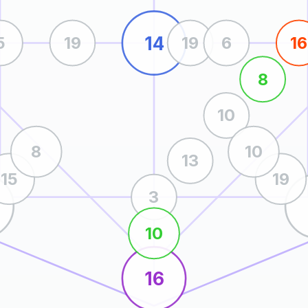
14
5
19
19
6
16
8
10
8
10
13
15
19
3
10
16