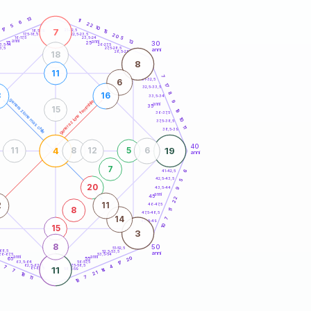
20
anni
13
11
6
22
5
10
17
7
21-22,5
15
18,5-19
22,5-23,5
20
17,5-18,5
5
16-17,5
23,5-24
anni
13
anni
30
15
25
26-27,5
3,5-14
3,5
27,5-28,5
anni
28,5-29
18
8
11
7
31-32,5
6
17
32,5-33,5
8
8
16
33,5-34
generazione maschile
generazione femminile
9
anni
35
15
19
36-37,5
10
37,5-38,5
11
38,5-39
40
4
19
11
8
12
5
6
anni
7
41-42,5
6
42,5-43,5
5
20
43,5-44
9
anni
45
22
2
11
46-47,5
8
11
47,5-48,5
14
7
48,5-49
10
15
3
8
50
51-52,5
-68,5
52,5-53,5
anni
66-67,5
53,5-54
anni
anni
20
65
55
63,5-64
56-57,5
17
0
62,5-63,5
57,5-58,5
4
7
11
61-62,5
58,5-59
14
7
21
18
11
7
18
60
anni