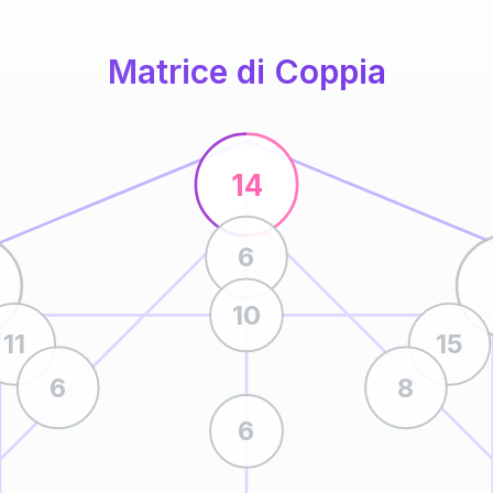
Matrice di Coppia
14
6
10
11
15
6
8
6