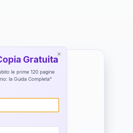
Copia Gratuita
Close
subito le prime 120 pagine
tino: la Guida Completa"
o destino
trice di