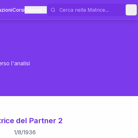
azioni
Corsi
Risorse
rso l'analisi
rice del Partner 2
1
/
8
/
1936