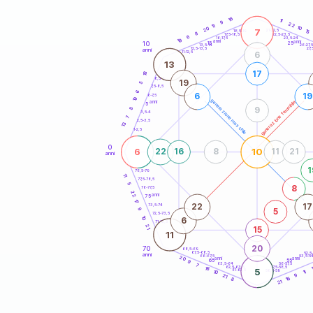
20
anni
16
11
9
22
11
10
20
7
21-22,5
15
18,5-19
8
22,5-23,5
17,5-18,5
6
16-17,5
23,5-24
19
anni
anni
10
15
25
26-27,
13,5-14
12,5-13,5
27,
anni
11-12,5
6
13
17
18
8,5-9
19
5
7,5-8,5
6
6
19
6-7,5
19
generazione maschile
generazione femminile
anni
5
8
9
3,5-4
7
2,5-3,5
13
1-2,5
0
6
10
22
16
8
11
21
anni
1
78,5-79
11
77,5-78,5
5
8
76-77,5
22
anni
75
17
22
17
73,5-74
5
9
72,5-73,5
10
6
71-72,5
21
15
11
20
70
68,5-69
67,5-68,5
52,5
anni
66-67,5
53,5-5
20
anni
anni
65
55
9
63,5-64
56-57,5
7
62,5-63,5
57,5-58,5
16
5
61-62,5
58,5-59
10
11
9
21
16
8
21
60
anni