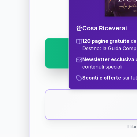
Scopri il significat
Cosa Riceverai
120 pagine gratuite
del
Destino: la Guida Comp
Newsletter esclusiva
c
contenuti speciali
Sconti e offerte
sui fut
Il li