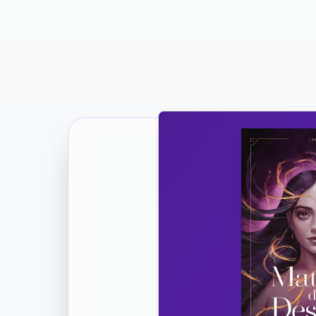
Ricevi la Tua Copia Gratuit
Unisciti
Vuoi co