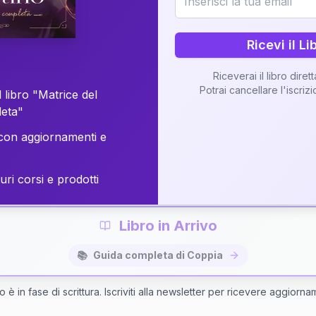
o della vostra Matrice di Coppia attraverso una n
personalizzata.
Ricevi il Li
Riceverai il libro diret
Potrai cancellare l'iscriz
 libro "Matrice del
Richiedi Interpretazione di Coppia
leta"
on aggiornamenti e
✨
Interpretazione personalizzata
⚡
Consegna in 48 ore
uri corsi e prodotti
Libro in Arrivo
📚
Guida completa di Coppia
bro è in fase di scrittura. Iscriviti alla newsletter per ricevere aggiorna