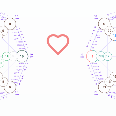
7
20
8
5
17
13
30
10
5
1
5-28,5
12,5-1
anni
anni
28,5-29
11-12,5
8
9
10
7
8,5-9
31-32,5
9
22
19
17
7,5-8,5
32,5-33,5
11
8
1
6-7,5
33,5-34
10
anni
9
5
anni
35
21
19
3,5-4
36-37,5
11
10
2,5-3,5
37,5-38,5
12
11
1-2,5
38,5-39
40
0
19
1
11
3
13
12
anni
anni
9
78,5-79
41-42,5
9
14
77,5-78,5
42,5-43,5
8
13
76-77,5
15
43,5-44
7
anni
anni
75
45
12
7
1
73,5-74
46-47,5
20
17
72,5-73,5
47,5-48,5
5
13
5
8
71-72,5
48,5-49
16
19
6
11
50
70
68,5-69
51-52,5
67,5
-53,5
anni
anni
4
16
5
5
17
8
10