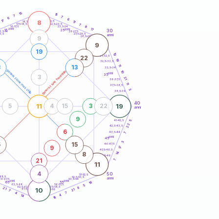
20
anni
15
15
7
7
6
6
17
8
21-22,5
17
18,5-19
22,5-23,5
7
17,5-18,5
8
16-17,5
23,5-24
anni
17
anni
30
15
25
26-27,5
3,5-14
3,5
27,5-28,5
anni
28,5-29
9
9
19
10
31-32,5
22
19
32,5-33,5
11
3
13
33,5-34
generazione maschile
generazione femminile
10
anni
35
3
21
36-37,5
11
37,5-38,5
3
38,5-39
40
11
19
5
4
15
3
22
anni
9
41-42,5
5
22
42,5-43,5
6
43,5-44
7
anni
45
3
5
15
46-47,5
9
17
47,5-48,5
14
8
48,5-49
21
7
11
4
50
51-52,5
-68,5
52,5-53,5
anni
66-67,5
53,5-54
anni
anni
16
65
55
63,5-64
56-57,5
5
62,5-63,5
57,5-58,5
8
21
10
61-62,5
58,5-59
21
7
7
4
14
4
14
60
anni