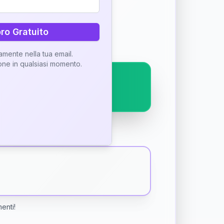
ostra interpretazione
bro Gratuito
tamente nella tua email.
ione in qualsiasi momento.
menti!