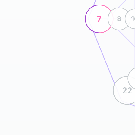
7
8
22