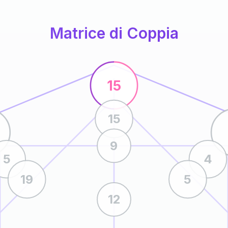
Matrice di Coppia
15
15
9
5
4
19
5
12