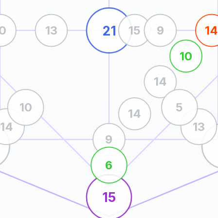
21
10
13
15
9
1
10
14
10
5
14
14
13
9
6
15