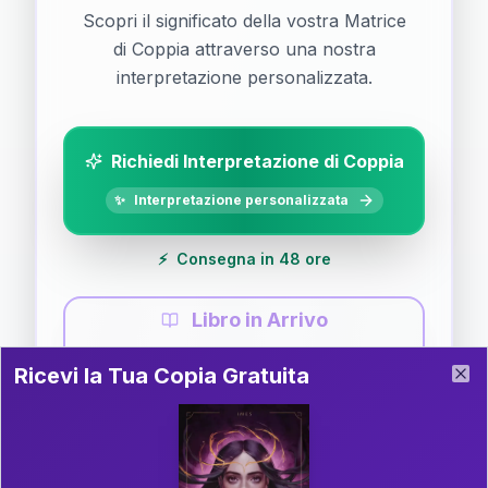
Scopri il significato della vostra Matrice
di Coppia attraverso una nostra
interpretazione personalizzata.
Richiedi Interpretazione di Coppia
✨
Interpretazione personalizzata
⚡
Consegna in 48 ore
Libro in Arrivo
Ricevi la Tua Copia Gratuita del Libro
📚
Guida completa di Coppia
Ricevi la Tua Copia Gratuita
Clo
Il libro è in fase di scrittura. Iscriviti alla newsletter
per ricevere aggiornamenti!