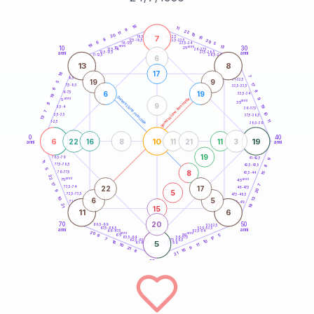
20
anni
16
11
9
22
11
10
20
7
21-22,5
15
18,5-19
8
20
22,5-23,5
17,5-18,5
6
5
16-17,5
23,5-24
19
anni
anni
13
10
30
15
25
26-27,5
13,5-14
12,5-13,5
27,5-28,5
anni
anni
11-12,5
28,5-29
6
13
8
17
18
7
8,5-9
31-32,5
19
9
5
17
7,5-8,5
32,5-33,5
6
8
6
19
6-7,5
33,5-34
19
generazione maschile
anni
9
generazione femminile
5
anni
35
8
9
19
3,5-4
36-37,5
7
10
2,5-3,5
37,5-38,5
13
11
1-2,5
38,5-39
0
40
6
10
19
22
16
8
11
21
11
3
anni
anni
19
9
78,5-79
41-42,5
11
77,5-78,5
8
42,5-43,5
5
8
76-77,5
15
43,5-44
22
anni
anni
75
45
17
7
22
17
73,5-74
46-47,5
20
5
9
72,5-73,5
47,5-48,5
10
13
6
5
71-72,5
48,5-49
19
21
15
11
6
20
70
50
68,5-69
51-52,5
67,5-68,5
52,5-53,5
anni
anni
66-67,5
53,5-54
20
anni
anni
65
55
5
9
17
63,5-64
56-57,5
7
62,5-63,5
57,5-58,5
10
16
5
61-62,5
58,5-59
11
10
9
21
16
8
21
60
anni