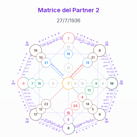
Matrice del Partner 2
27
/
7
/
1936
20
anni
19
11
12
22
17
10
7
5
21-22,5
15
18,5-19
8
20
22,5-23,5
17,5-18,5
21
5
16-17,5
23,5-24
10
anni
anni
13
10
30
15
25
26-27,5
13,5-14
12,5-13,5
27,5-28,5
anni
anni
11-12,5
28,5-29
21
16
8
14
21
7
8,5-9
31-32,5
10
21
5
17
7,5-8,5
32,5-33,5
12
8
21
13
6-7,5
33,5-34
7
generazione maschile
anni
9
generazione femminile
5
anni
35
21
5
19
3,5-4
36-37,5
16
10
2,5-3,5
37,5-38,5
7
11
1-2,5
38,5-39
0
40
9
7
19
7
16
5
5
12
8
9
anni
anni
13
78,5-79
3
41-42,5
8
77,5-78,5
42,5-43,5
11
17
5
21
76-77,5
43,5-44
7
anni
anni
75
45
8
10
22
14
73,5-74
46-47,5
20
15
11
72,5-73,5
47,5-48,5
19
7
12
5
71-72,5
48,5-49
6
10
15
17
9
5
70
50
68,5-69
51-52,5
67,5-68,5
52,5-53,5
anni
anni
66-67,5
53,5-54
5
anni
anni
17
65
55
6
8
63,5-64
56-57,5
13
62,5-63,5
57,5-58,5
7
8
7
61-62,5
58,5-59
17
22
6
15
5
7
15
60