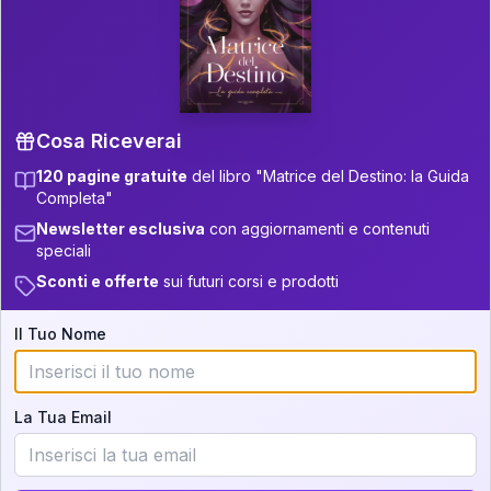
P.S. Interpretazione parziale
👇
gratuita
Scorri più in basso per vedere
un'interpretazione parziale gratuita della tua
Matrice! (o clicca qui!)
Cosa Riceverai
120 pagine gratuite
del libro "Matrice del Destino: la Guida
📚
Libro in Arrivo
Completa"
Iscriviti alla newsletter per ricevere
Newsletter esclusiva
con aggiornamenti e contenuti
aggiornamenti quando sarà disponibile.
speciali
Sconti e offerte
sui futuri corsi e prodotti
Il Tuo Nome
Cosa scoprirete nella vostra
interpretazione:
La Tua Email
💕
Come rafforzare la vostra unione