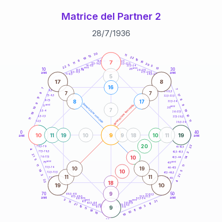
Matrice del Partner 2
28
/
7
/
1936
20
anni
20
11
13
22
19
10
6
7
21-22,5
15
18,5-19
11
20
22,5-23,5
17,5-18,5
5
5
16-17,5
23,5-24
22
anni
anni
13
10
30
15
25
26-27,5
13,5-14
12,5-13,5
27,5-28,5
anni
anni
11-12,5
28,5-29
5
17
8
16
7
7
8,5-9
31-32,5
7
7
8
17
7,5-8,5
32,5-33,5
17
8
8
17
6-7,5
33,5-34
9
generazione maschile
anni
9
generazione femminile
5
anni
35
10
7
19
3,5-4
36-37,5
19
10
2,5-3,5
37,5-38,5
11
11
1-2,5
38,5-39
0
40
10
9
19
11
19
10
9
18
10
11
anni
anni
20
22
78,5-79
41-42,5
4
77,5-78,5
42,5-43,5
3
21
10
14
76-77,5
43,5-44
5
anni
anni
75
45
11
11
10
19
73,5-74
46-47,5
10
14
5
72,5-73,5
47,5-48,5
3
21
11
11
71-72,5
48,5-49
22
18
4
19
10
9
70
50
68,5-69
51-52,5
67,5-68,5
52,5-53,5
anni
anni
66-67,5
53,5-54
3
anni
anni
21
65
55
11
63,5-64
56-57,5
11
21
62,5-63,5
57,5-58,5
3
10
9
61-62,5
19
58,5-59
11
11
19
10
10
19
60