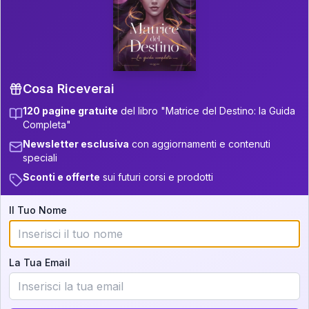
P.S. Interpretazione parziale
👇
gratuita
Scorri più in basso per vedere
un'interpretazione parziale gratuita della tua
Matrice! (o clicca qui!)
Cosa Riceverai
120 pagine gratuite
del libro "Matrice del Destino: la Guida
📚
Libro in Arrivo
Completa"
Iscriviti alla newsletter per ricevere
Newsletter esclusiva
con aggiornamenti e contenuti
aggiornamenti quando sarà disponibile.
speciali
Sconti e offerte
sui futuri corsi e prodotti
Il Tuo Nome
Cosa scoprirete nella vostra
interpretazione:
La Tua Email
💕
Come rafforzare la vostra unione