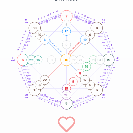
20
anni
16
11
9
22
11
10
20
7
21-22,5
15
18,5-19
8
20
22,5-23,5
17,5-18,5
6
5
16-17,5
23,5-24
19
anni
anni
13
10
30
15
25
26-27,5
13,5-14
12,5-13,5
27,5-28,5
anni
anni
11-12,5
28,5-29
6
13
8
17
18
7
8,5-9
31-32,5
19
9
5
17
7,5-8,5
32,5-33,5
6
8
6
19
6-7,5
33,5-34
19
generazione maschile
anni
9
generazione femminile
5
anni
35
8
9
19
3,5-4
36-37,5
7
10
2,5-3,5
37,5-38,5
13
11
1-2,5
38,5-39
0
40
6
10
19
22
16
8
11
21
11
3
anni
anni
19
9
78,5-79
41-42,5
11
77,5-78,5
8
42,5-43,5
5
8
76-77,5
15
43,5-44
22
anni
anni
75
45
17
7
22
17
73,5-74
46-47,5
20
5
9
72,5-73,5
47,5-48,5
10
13
6
5
71-72,5
48,5-49
19
21
15
11
6
20
70
50
68,5-69
51-52,5
67,5-68,5
52,5-53,5
anni
anni
66-67,5
53,5-54
20
anni
anni
65
55
5
9
17
63,5-64
56-57,5
7
62,5-63,5
57,5-58,5
10
16
5
61-62,5
58,5-59
11
10
9
21
16
8
21
60
anni