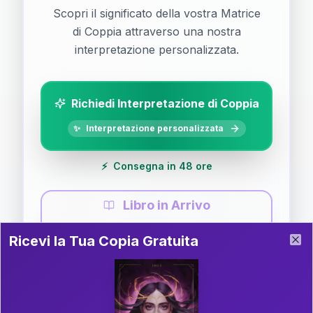
Scopri il significato della vostra Matrice
di Coppia attraverso una nostra
interpretazione personalizzata.
Richiedi Interpretazione di Coppia
✨
Interpretazione personalizzata
⚡
Consegna in 48 ore
Libro in Arrivo
Ricevi la Tua Copia Gratuita del Libro
📚
Guida completa di Coppia
Ricevi la Tua Copia Gratuita
Clo
Il libro è in fase di scrittura. Iscriviti alla newsletter
per ricevere aggiornamenti!