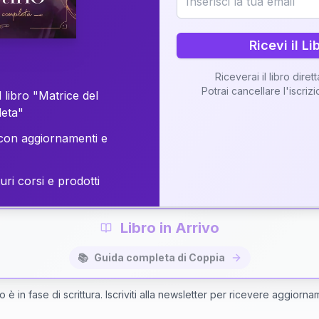
o della vostra Matrice di Coppia attraverso una n
personalizzata.
Ricevi il Li
Riceverai il libro diret
Potrai cancellare l'iscriz
 libro "Matrice del
Richiedi Interpretazione di Coppia
leta"
on aggiornamenti e
✨
Interpretazione personalizzata
⚡
Consegna in 48 ore
uri corsi e prodotti
Libro in Arrivo
📚
Guida completa di Coppia
bro è in fase di scrittura. Iscriviti alla newsletter per ricevere aggiorna