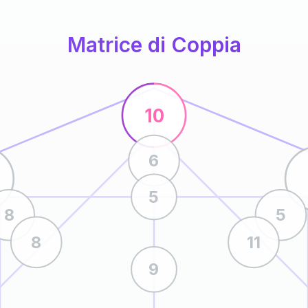
Matrice di Coppia
10
6
5
8
5
8
11
9