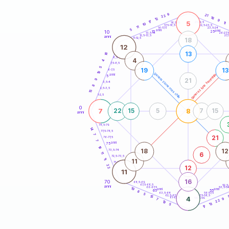
20
anni
9
21
22
16
12
9
17
5
21-22,5
11
18,5-19
10
22,5-23,5
17,5-18,5
11
16-17,5
23,5-24
5
anni
anni
10
15
25
26-27,
13,5-14
12,5-13,5
27,
anni
11-12,5
18
12
13
16
8,5-9
4
4
7,5-8,5
5
19
13
6-7,5
19
generazione maschile
generazione femminile
anni
5
21
9
3,5-4
8
2,5-3,5
15
1-2,5
0
7
8
22
15
5
7
15
anni
78,5-79
14
77,5-78,5
7
21
76-77,5
7
anni
75
18
18
12
73,5-74
11
6
72,5-73,5
11
11
71-72,5
22
12
11
16
70
68,5-69
67,5-68,5
52,5
anni
66-67,5
53,5-5
19
anni
anni
65
55
8
63,5-64
56-57,5
5
62,5-63,5
57,5-58,5
15
4
61-62,5
58,5-59
7
9
22
19
13
5
17
60
anni