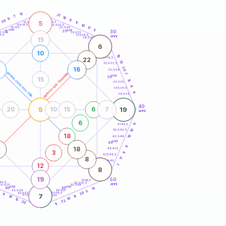
20
anni
12
21
7
16
9
9
20
5
21-22,5
11
18,5-19
10
22,5-23,5
17,5-18,5
17
16-17,5
23,5-24
anni
anni
5
30
15
25
26-27,5
3,5-14
3,5
27,5-28,5
anni
28,5-29
15
6
10
19
31-32,5
22
13
32,5-33,5
20
16
33,5-34
generazione maschile
generazione femminile
7
anni
35
15
15
36-37,5
8
37,5-38,5
9
38,5-39
40
5
19
20
10
15
6
7
anni
6
41-42,5
11
10
42,5-43,5
18
19
43,5-44
anni
45
9
18
46-47,5
3
8
47,5-48,5
17
8
48,5-49
12
7
8
19
50
51-52,5
-68,5
52,5-53,5
anni
66-67,5
53,5-54
anni
anni
13
65
55
63,5-64
56-57,5
5
20
62,5-63,5
57,5-58,5
6
7
61-62,5
58,5-59
15
19
10
13
22
20
11
60
anni