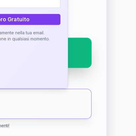
ostra interpretazione
bro Gratuito
tamente nella tua email.
ione in qualsiasi momento.
menti!