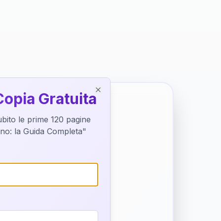
Copia Gratuita
Close
subito le prime 120 pagine
tino: la Guida Completa"
o destino
trice di