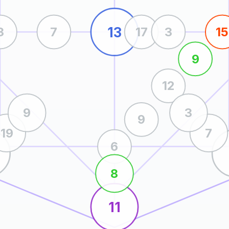
13
3
7
17
3
15
9
12
9
3
9
19
7
6
8
11