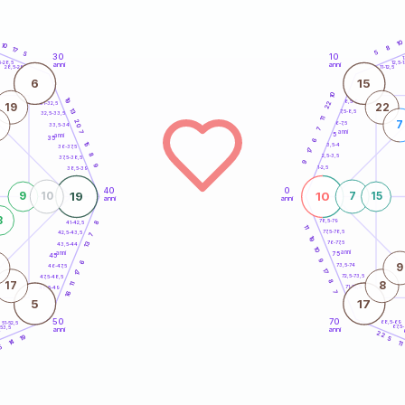
10
10
8
17
5
5
30
10
5
1
5-28,5
12,5-1
anni
anni
28,5-29
11-12,5
6
15
10
19
8,5-9
22
31-32,5
19
22
13
7,5-8,5
32,5-33,5
11
20
7
6-7,5
33,5-34
7
anni
7
5
anni
35
6
15
3,5-4
36-37,5
17
8
2,5-3,5
37,5-38,5
9
9
1-2,5
38,5-39
40
0
19
10
9
10
7
15
anni
anni
3
78,5-79
8
41-42,5
11
77,5-78,5
42,5-43,5
7
19
13
76-77,5
43,5-44
10
anni
anni
75
45
9
6
9
73,5-74
46-47,5
17
17
72,5-73,5
47,5-48,5
8
17
8
11
71-72,5
48,5-49
7
16
5
17
50
70
68,5-69
51-52,5
67,5
-53,5
anni
anni
4
22
19
5
14
11
5