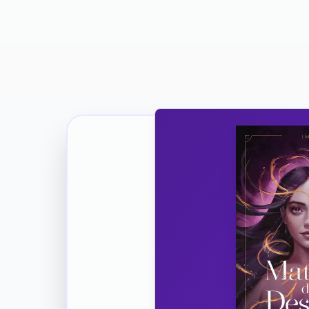
Ricevi la Tua Copia Gratuit
Unisciti
Vuoi co