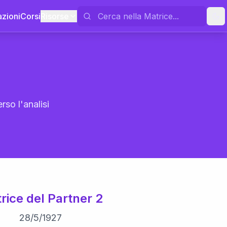
azioni
Corsi
Risorse
rso l'analisi
rice del Partner 2
28
/
5
/
1927