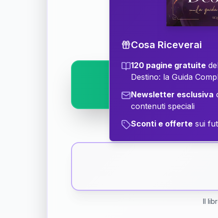
Scopri il significat
Cosa Riceverai
120 pagine gratuite
del
Destino: la Guida Comp
Newsletter esclusiva
c
contenuti speciali
Sconti e offerte
sui fut
Il li