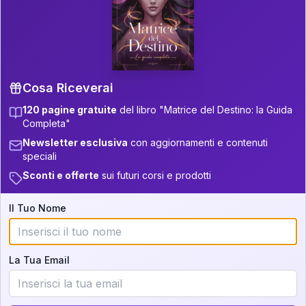
P.S. Interpretazione parziale
👇
gratuita
Scorri più in basso per vedere
un'interpretazione parziale gratuita della tua
Matrice! (o clicca qui!)
Cosa Riceverai
120 pagine gratuite
del libro "Matrice del Destino: la Guida
📚
Libro in Arrivo
Completa"
Iscriviti alla newsletter per ricevere
Newsletter esclusiva
con aggiornamenti e contenuti
aggiornamenti quando sarà disponibile.
speciali
Sconti e offerte
sui futuri corsi e prodotti
Il Tuo Nome
Cosa scoprirete nella vostra
interpretazione:
La Tua Email
💕
Come rafforzare la vostra unione