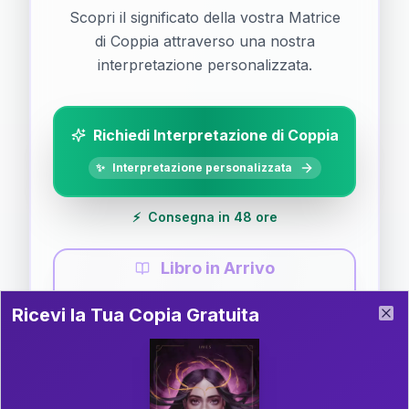
Scopri il significato della vostra Matrice
di Coppia attraverso una nostra
interpretazione personalizzata.
Richiedi Interpretazione di Coppia
✨
Interpretazione personalizzata
⚡
Consegna in 48 ore
Libro in Arrivo
Ricevi la Tua Copia Gratuita del Libro
📚
Guida completa di Coppia
Ricevi la Tua Copia Gratuita
Clo
Il libro è in fase di scrittura. Iscriviti alla newsletter
per ricevere aggiornamenti!