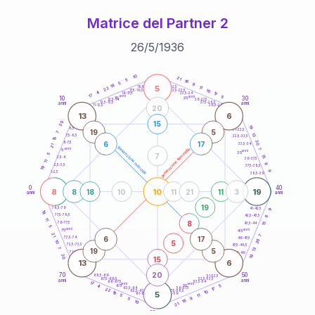
Matrice del Partner 2
26
/
5
/
1936
20
anni
10
21
5
16
5
9
18
5
21-22,5
11
18,5-19
22
10
22,5-23,5
17,5-18,5
4
17
16-17,5
23,5-24
17
anni
anni
5
10
30
15
25
26-27,5
13,5-14
12,5-13,5
27,5-28,5
anni
anni
11-12,5
28,5-29
20
13
6
15
20
19
8,5-9
31-32,5
19
5
7
13
7,5-8,5
32,5-33,5
10
20
6
17
6-7,5
33,5-34
21
generazione maschile
anni
7
generazione femminile
5
anni
35
7
5
15
3,5-4
36-37,5
11
8
2,5-3,5
37,5-38,5
19
9
1-2,5
38,5-39
0
40
8
10
19
8
18
10
11
21
11
3
anni
anni
19
9
78,5-79
41-42,5
19
77,5-78,5
8
42,5-43,5
11
8
76-77,5
15
43,5-44
5
anni
anni
75
45
21
7
6
17
73,5-74
46-47,5
20
5
10
72,5-73,5
47,5-48,5
7
13
19
5
71-72,5
48,5-49
19
20
15
13
6
20
70
50
68,5-69
51-52,5
67,5-68,5
52,5-53,5
anni
anni
66-67,5
53,5-54
17
anni
anni
65
55
5
4
17
63,5-64
56-57,5
22
62,5-63,5
57,5-58,5
10
18
5
61-62,5
58,5-59
11
5
9
5
16
10
21
60