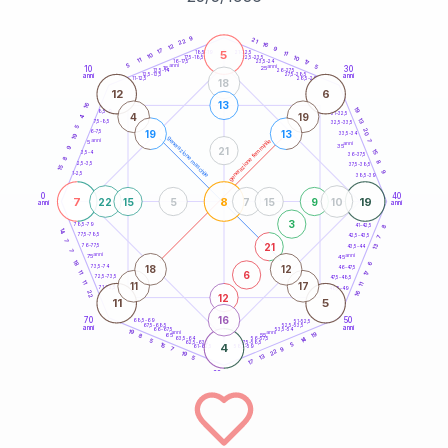
20
anni
9
21
22
16
12
9
17
5
21-22,5
11
18,5-19
10
10
22,5-23,5
17,5-18,5
11
17
16-17,5
23,5-24
5
anni
anni
5
10
30
15
25
26-27,5
13,5-14
12,5-13,5
27,5-28,5
anni
anni
11-12,5
28,5-29
18
12
6
13
16
19
8,5-9
31-32,5
4
19
4
13
7,5-8,5
32,5-33,5
5
20
19
13
6-7,5
33,5-34
19
generazione maschile
anni
7
generazione femminile
5
anni
35
9
21
15
3,5-4
36-37,5
8
8
2,5-3,5
37,5-38,5
15
9
1-2,5
38,5-39
0
40
7
8
19
22
15
5
7
15
9
10
anni
anni
3
8
78,5-79
41-42,5
14
77,5-78,5
42,5-43,5
7
7
21
13
76-77,5
43,5-44
7
anni
anni
75
45
18
6
18
12
73,5-74
46-47,5
6
11
17
72,5-73,5
47,5-48,5
11
11
17
11
71-72,5
48,5-49
16
22
12
11
5
16
70
50
68,5-69
51-52,5
67,5-68,5
52,5-53,5
anni
anni
66-67,5
53,5-54
19
anni
anni
19
65
55
8
14
63,5-64
56-57,5
5
62,5-63,5
57,5-58,5
15
4
5
61-62,5
58,5-59
9
7
22
19
13
5
17
60
anni