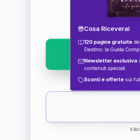
Scopri il significat
Cosa Riceverai
120 pagine gratuite
del
Destino: la Guida Comp
Newsletter esclusiva
c
contenuti speciali
Sconti e offerte
sui fut
Il li