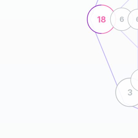
18
6
3