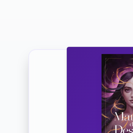
Ricevi la Tua Copia Gratuit
Unisciti
Vuoi co