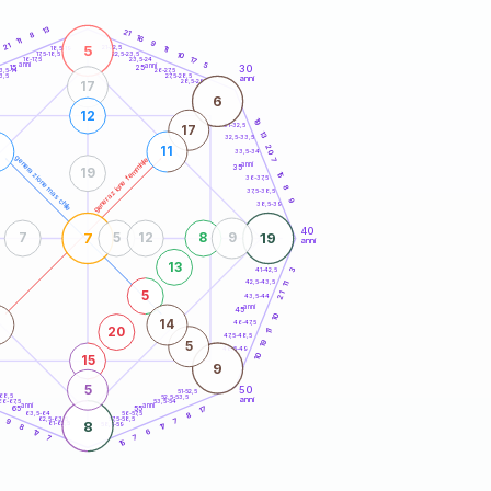
20
anni
13
21
8
16
11
9
21
5
21-22,5
11
18,5-19
10
22,5-23,5
17,5-18,5
17
16-17,5
23,5-24
anni
anni
5
30
15
25
26-27,5
3,5-14
3,5
27,5-28,5
anni
28,5-29
17
6
12
19
31-32,5
17
13
32,5-33,5
20
1
11
33,5-34
generazione maschile
generazione femminile
7
anni
35
19
15
36-37,5
8
37,5-38,5
9
38,5-39
40
7
19
7
5
12
8
9
anni
13
3
41-42,5
42,5-43,5
11
5
21
43,5-44
anni
45
10
14
46-47,5
20
11
47,5-48,5
19
5
48,5-49
10
15
9
5
50
51-52,5
-68,5
52,5-53,5
anni
66-67,5
53,5-54
anni
anni
17
65
55
63,5-64
56-57,5
8
9
62,5-63,5
57,5-58,5
9
7
8
61-62,5
58,5-59
17
8
17
6
7
7
15
60
anni