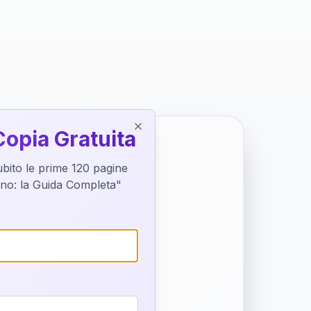
Copia Gratuita
Close
subito le prime 120 pagine
tino: la Guida Completa"
o destino
trice di