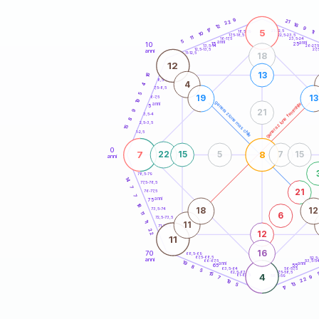
20
anni
9
21
22
16
12
9
17
5
21-22,5
11
18,5-19
10
22,5-23,5
17,5-18,5
11
16-17,5
23,5-24
5
anni
anni
10
15
25
26-27,
13,5-14
12,5-13,5
27,
anni
11-12,5
18
12
13
16
8,5-9
4
4
7,5-8,5
5
19
13
6-7,5
19
generazione maschile
generazione femminile
anni
5
21
9
3,5-4
8
2,5-3,5
15
1-2,5
0
7
8
22
15
5
7
15
anni
78,5-79
14
77,5-78,5
7
21
76-77,5
7
anni
75
18
18
12
73,5-74
11
6
72,5-73,5
11
11
71-72,5
22
12
11
16
70
68,5-69
67,5-68,5
52,5
anni
66-67,5
53,5-5
19
anni
anni
65
55
8
63,5-64
56-57,5
5
62,5-63,5
57,5-58,5
15
4
61-62,5
58,5-59
7
9
22
19
13
5
17
60
anni