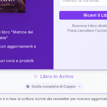
o della vostra Matrice di Coppia attraverso una n
personalizzata.
Ricevi il Li
Riceverai il libro diret
Potrai cancellare l'iscriz
 libro "Matrice del
Richiedi Interpretazione di Coppia
leta"
on aggiornamenti e
✨
Interpretazione personalizzata
⚡
Consegna in 48 ore
uri corsi e prodotti
Libro in Arrivo
📚
Guida completa di Coppia
bro è in fase di scrittura. Iscriviti alla newsletter per ricevere aggiorna