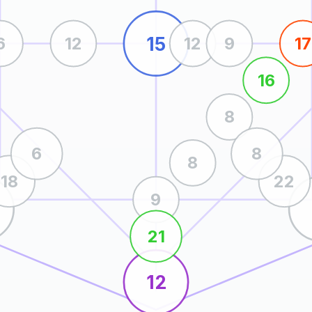
15
6
12
12
9
17
16
8
6
8
8
18
22
9
21
12