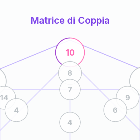
Matrice di Coppia
10
8
7
14
9
4
6
4