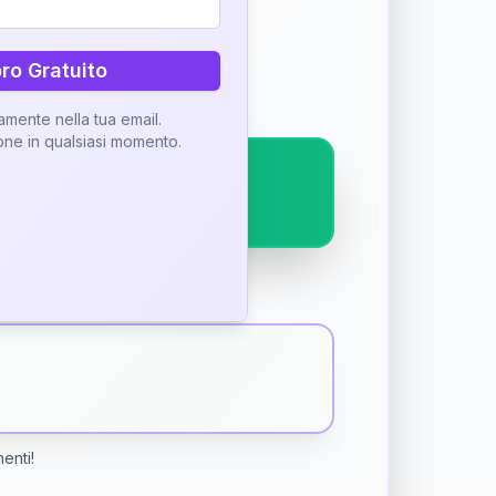
ostra interpretazione
bro Gratuito
tamente nella tua email.
ione in qualsiasi momento.
menti!