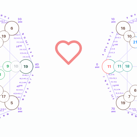
4
10
10
17
8
5
30
10
5
1
5-28,5
12,5-1
anni
anni
28,5-29
11-12,5
6
16
5
19
8,5-9
31-32,5
19
10
7
13
7,5-8,5
32,5-33,5
16
20
2
6-7,5
33,5-34
9
anni
7
5
anni
35
11
15
3,5-4
20
36-37,5
8
2,5-3,5
37,5-38,5
4
9
1-2,5
38,5-39
40
0
19
11
9
10
11
18
anni
anni
3
78,5-79
8
41-42,5
7
77,5-78,5
42,5-43,5
7
14
13
76-77,5
43,5-44
17
anni
anni
75
45
3
6
6
73,5-74
46-47,5
7
17
72,5-73,5
47,5-48,5
22
17
7
11
71-72,5
48,5-49
5
16
5
19
50
70
68,5-69
51-52,5
67,5
-53,5
anni
anni
4
11
19
10
14
1
5