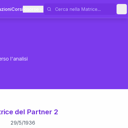
azioni
Corsi
Risorse
rso l'analisi
rice del Partner 2
29
/
5
/
1936