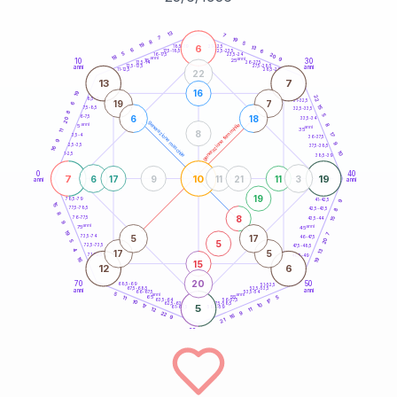
20
anni
13
7
7
19
8
5
19
6
21-22,5
13
18,5-19
6
6
22,5-23,5
17,5-18,5
5
20
16-17,5
23,5-24
18
anni
anni
9
10
30
15
25
26-27,5
13,5-14
12,5-13,5
27,5-28,5
anni
anni
11-12,5
28,5-29
22
13
7
16
19
22
8,5-9
31-32,5
19
7
6
15
7,5-8,5
32,5-33,5
8
5
6
18
6-7,5
33,5-34
20
generazione maschile
anni
8
generazione femminile
5
anni
35
11
8
17
3,5-4
36-37,5
9
9
2,5-3,5
37,5-38,5
16
10
1-2,5
38,5-39
0
40
7
10
19
6
17
9
11
21
11
3
anni
anni
19
9
78,5-79
41-42,5
15
77,5-78,5
8
42,5-43,5
8
8
76-77,5
15
43,5-44
9
anni
anni
75
45
19
7
5
17
73,5-74
46-47,5
20
5
5
72,5-73,5
47,5-48,5
4
13
17
5
71-72,5
48,5-49
19
16
15
12
6
20
70
50
68,5-69
51-52,5
67,5-68,5
52,5-53,5
anni
anni
66-67,5
53,5-54
5
anni
anni
65
55
5
11
17
63,5-64
56-57,5
10
62,5-63,5
57,5-58,5
10
17
5
61-62,5
58,5-59
11
12
9
22
16
9
21
60
anni