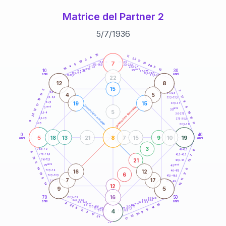
Matrice del Partner 2
5
/
7
/
1936
20
anni
15
11
8
22
9
10
19
7
21-22,5
15
18,5-19
5
20
22,5-23,5
17,5-18,5
4
5
16-17,5
23,5-24
16
anni
anni
13
10
30
15
25
26-27,5
13,5-14
12,5-13,5
27,5-28,5
anni
anni
11-12,5
28,5-29
22
12
8
15
5
7
8,5-9
31-32,5
4
5
11
17
7,5-8,5
32,5-33,5
10
8
19
15
6-7,5
33,5-34
17
generazione maschile
anni
9
generazione femminile
5
anni
12
35
5
19
3,5-4
22
36-37,5
10
2,5-3,5
37,5-38,5
9
11
1-2,5
38,5-39
0
40
5
8
19
18
13
21
7
15
9
10
anni
anni
3
8
78,5-79
41-42,5
6
77,5-78,5
42,5-43,5
7
19
21
13
76-77,5
43,5-44
6
anni
anni
75
45
14
6
16
12
73,5-74
46-47,5
6
19
17
72,5-73,5
47,5-48,5
5
7
17
11
71-72,5
48,5-49
16
14
12
9
5
16
70
50
68,5-69
51-52,5
67,5-68,5
52,5-53,5
anni
anni
66-67,5
53,5-54
4
anni
anni
19
65
55
22
14
63,5-64
56-57,5
8
62,5-63,5
57,5-58,5
13
4
5
61-62,5
58,5-59
9
3
22
17
13
21
17
60