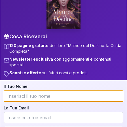
P.S. Interpretazione parziale
👇
gratuita
Scorri più in basso per vedere
un'interpretazione parziale gratuita della tua
Matrice! (o clicca qui!)
Cosa Riceverai
120 pagine gratuite
del libro "Matrice del Destino: la Guida
📚
Libro in Arrivo
Completa"
Iscriviti alla newsletter per ricevere
Newsletter esclusiva
con aggiornamenti e contenuti
aggiornamenti quando sarà disponibile.
speciali
Sconti e offerte
sui futuri corsi e prodotti
Il Tuo Nome
Cosa scoprirete nella vostra
interpretazione:
La Tua Email
💕
Come rafforzare la vostra unione