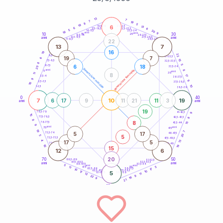
20
anni
13
7
7
19
8
5
19
6
21-22,5
13
18,5-19
6
6
22,5-23,5
17,5-18,5
5
20
16-17,5
23,5-24
18
anni
anni
9
10
30
15
25
26-27,5
13,5-14
12,5-13,5
27,5-28,5
anni
anni
11-12,5
28,5-29
22
13
7
16
19
22
8,5-9
31-32,5
19
7
6
15
7,5-8,5
32,5-33,5
8
5
6
18
6-7,5
33,5-34
20
generazione maschile
anni
8
generazione femminile
5
anni
35
11
8
17
3,5-4
36-37,5
9
9
2,5-3,5
37,5-38,5
16
10
1-2,5
38,5-39
0
40
7
10
19
6
17
9
11
21
11
3
anni
anni
19
9
78,5-79
41-42,5
15
77,5-78,5
8
42,5-43,5
8
8
76-77,5
15
43,5-44
9
anni
anni
75
45
19
7
5
17
73,5-74
46-47,5
20
5
5
72,5-73,5
47,5-48,5
4
13
17
5
71-72,5
48,5-49
19
16
15
12
6
20
70
50
68,5-69
51-52,5
67,5-68,5
52,5-53,5
anni
anni
66-67,5
53,5-54
5
anni
anni
65
55
5
11
17
63,5-64
56-57,5
10
62,5-63,5
57,5-58,5
10
17
5
61-62,5
58,5-59
11
12
9
22
16
9
21
60
anni