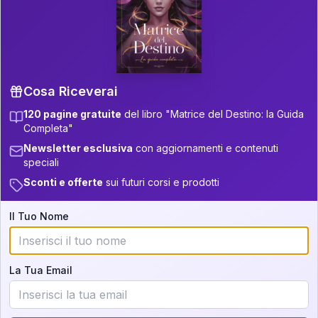
P.S. Interpretazione parziale
👇
gratuita
Scorri più in basso per vedere
un'interpretazione parziale gratuita della tua
Matrice! (o clicca qui!)
Cosa Riceverai
120 pagine gratuite
del libro "Matrice del Destino: la Guida
📚
Libro in Arrivo
Completa"
Iscriviti alla newsletter per ricevere
Newsletter esclusiva
con aggiornamenti e contenuti
aggiornamenti quando sarà disponibile.
speciali
Sconti e offerte
sui futuri corsi e prodotti
Il Tuo Nome
Cosa scoprirete nella vostra
interpretazione:
La Tua Email
💕
Come rafforzare la vostra unione