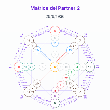
Matrice del Partner 2
26
/
6
/
1936
20
anni
14
7
8
19
10
5
20
6
21-22,5
13
18,5-19
9
6
22,5-23,5
17,5-18,5
7
20
16-17,5
23,5-24
21
anni
anni
9
10
30
15
25
26-27,5
13,5-14
12,5-13,5
27,5-28,5
anni
anni
11-12,5
28,5-29
6
14
7
18
5
22
8,5-9
31-32,5
7
20
9
15
7,5-8,5
32,5-33,5
4
5
20
13
6-7,5
22
33,5-34
generazione maschile
anni
8
generazione femminile
5
anni
35
3
7
17
3,5-4
36-37,5
3
9
2,5-3,5
37,5-38,5
11
10
1-2,5
38,5-39
0
40
8
12
19
10
20
5
6
18
4
5
anni
anni
8
10
78,5-79
41-42,5
11
77,5-78,5
9
42,5-43,5
3
22
76-77,5
17
43,5-44
7
anni
anni
75
45
22
8
20
13
73,5-74
46-47,5
4
4
5
72,5-73,5
47,5-48,5
9
7
20
15
71-72,5
48,5-49
22
5
18
14
7
6
70
50
68,5-69
51-52,5
67,5-68,5
52,5-53,5
anni
anni
66-67,5
53,5-54
21
anni
anni
9
65
55
7
20
63,5-64
56-57,5
9
62,5-63,5
57,5-58,5
6
20
6
61-62,5
58,5-59
13
10
5
8
19
14
7
60