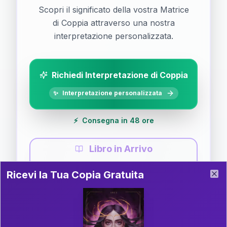
Scopri il significato della vostra Matrice
di Coppia attraverso una nostra
interpretazione personalizzata.
Richiedi Interpretazione di Coppia
✨
Interpretazione personalizzata
⚡
Consegna in 48 ore
Libro in Arrivo
Ricevi la Tua Copia Gratuita del Libro
📚
Guida completa di Coppia
Ricevi la Tua Copia Gratuita
Clo
Il libro è in fase di scrittura. Iscriviti alla newsletter
per ricevere aggiornamenti!