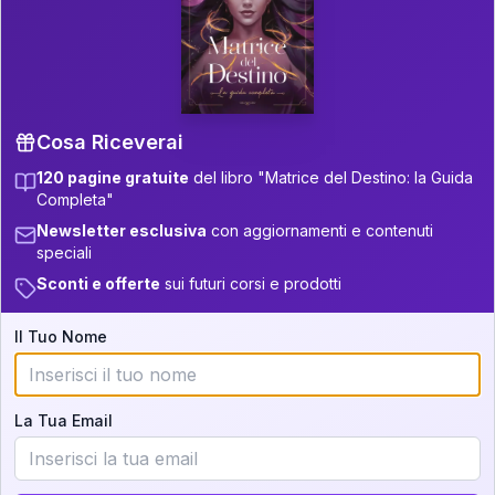
P.S. Interpretazione parziale
👇
gratuita
Scorri più in basso per vedere
un'interpretazione parziale gratuita della tua
Matrice! (o clicca qui!)
Cosa Riceverai
120 pagine gratuite
del libro "Matrice del Destino: la Guida
📚
Libro in Arrivo
Completa"
Iscriviti alla newsletter per ricevere
Newsletter esclusiva
con aggiornamenti e contenuti
aggiornamenti quando sarà disponibile.
speciali
Sconti e offerte
sui futuri corsi e prodotti
Il Tuo Nome
Cosa scoprirete nella vostra
interpretazione:
La Tua Email
💕
Come rafforzare la vostra unione