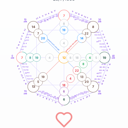
20
anni
17
11
10
22
4
10
21
7
21-22,5
15
18,5-19
11
20
22,5-23,5
17,5-18,5
8
5
16-17,5
23,5-24
22
anni
anni
13
10
30
15
25
26-27,5
13,5-14
12,5-13,5
27,5-28,5
anni
anni
11-12,5
28,5-29
8
14
8
22
19
7
8,5-9
31-32,5
7
22
8
17
7,5-8,5
32,5-33,5
11
8
20
14
6-7,5
33,5-34
21
generazione maschile
anni
9
generazione femminile
5
anni
35
4
4
19
3,5-4
36-37,5
10
10
2,5-3,5
37,5-38,5
17
11
1-2,5
38,5-39
0
40
7
12
19
8
19
4
6
18
4
5
anni
anni
8
10
78,5-79
41-42,5
16
77,5-78,5
9
42,5-43,5
9
22
76-77,5
17
43,5-44
11
anni
anni
75
45
20
8
19
13
73,5-74
46-47,5
4
8
5
72,5-73,5
47,5-48,5
6
5
20
15
71-72,5
48,5-49
22
19
18
13
7
6
70
50
68,5-69
51-52,5
67,5-68,5
52,5-53,5
anni
anni
66-67,5
53,5-54
18
anni
anni
9
65
55
5
20
63,5-64
56-57,5
6
62,5-63,5
57,5-58,5
6
19
6
61-62,5
58,5-59
13
8
5
7
19
13
7
60
anni