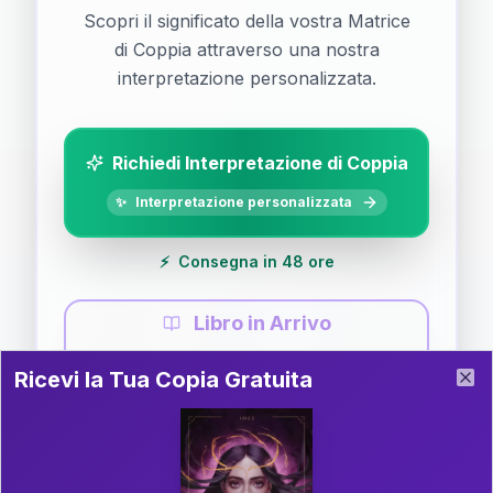
Scopri il significato della vostra Matrice
di Coppia attraverso una nostra
interpretazione personalizzata.
Richiedi Interpretazione di Coppia
✨
Interpretazione personalizzata
⚡
Consegna in 48 ore
Libro in Arrivo
Ricevi la Tua Copia Gratuita del Libro
📚
Guida completa di Coppia
Ricevi la Tua Copia Gratuita
Clo
Il libro è in fase di scrittura. Iscriviti alla newsletter
per ricevere aggiornamenti!