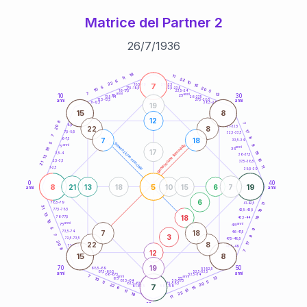
Matrice del Partner 2
26
/
7
/
1936
20
anni
18
11
11
22
6
10
22
7
21-22,5
15
18,5-19
5
20
22,5-23,5
17,5-18,5
10
5
16-17,5
23,5-24
7
anni
anni
13
10
30
15
25
26-27,5
13,5-14
12,5-13,5
27,5-28,5
anni
anni
11-12,5
28,5-29
19
15
8
12
8
7
8,5-9
31-32,5
20
22
8
17
7,5-8,5
32,5-33,5
7
8
7
18
6-7,5
33,5-34
5
generazione maschile
anni
9
generazione femminile
5
anni
18
35
17
19
3,5-4
36-37,5
13
10
2,5-3,5
37,5-38,5
21
11
1-2,5
38,5-39
0
40
8
5
19
21
13
18
10
15
6
7
anni
anni
6
78,5-79
11
41-42,5
21
77,5-78,5
10
42,5-43,5
13
18
19
76-77,5
43,5-44
18
anni
anni
75
45
5
9
7
18
73,5-74
46-47,5
3
7
8
72,5-73,5
47,5-48,5
20
22
8
17
71-72,5
48,5-49
8
12
7
15
8
19
70
50
68,5-69
51-52,5
67,5-68,5
52,5-53,5
anni
anni
66-67,5
53,5-54
7
anni
anni
13
65
55
10
63,5-64
56-57,5
5
5
20
62,5-63,5
57,5-58,5
22
7
61-62,5
58,5-59
15
6
10
11
22
18
11
60