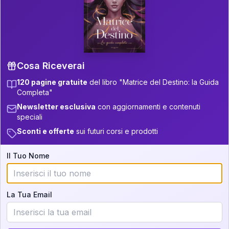
P.S. Interpretazione parziale
👇
gratuita
Scorri più in basso per vedere
un'interpretazione parziale gratuita della tua
Matrice! (o clicca qui!)
Cosa Riceverai
120 pagine gratuite
del libro "Matrice del Destino: la Guida
📚
Libro in Arrivo
Completa"
Iscriviti alla newsletter per ricevere
Newsletter esclusiva
con aggiornamenti e contenuti
aggiornamenti quando sarà disponibile.
speciali
Sconti e offerte
sui futuri corsi e prodotti
Il Tuo Nome
Cosa scoprirete nella vostra
interpretazione:
La Tua Email
💕
Come rafforzare la vostra unione