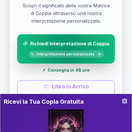
Scopri il significato della vostra Matrice
di Coppia attraverso una nostra
interpretazione personalizzata.
Richiedi Interpretazione di Coppia
✨
Interpretazione personalizzata
⚡
Consegna in 48 ore
Libro in Arrivo
Ricevi la Tua Copia Gratuita del Libro
📚
Guida completa di Coppia
Ricevi la Tua Copia Gratuita
Clo
Il libro è in fase di scrittura. Iscriviti alla newsletter
per ricevere aggiornamenti!