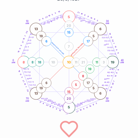
20
anni
10
21
5
16
5
9
18
5
21-22,5
11
18,5-19
22
10
22,5-23,5
17,5-18,5
4
17
16-17,5
23,5-24
17
anni
anni
5
10
30
15
25
26-27,5
13,5-14
12,5-13,5
27,5-28,5
anni
anni
11-12,5
28,5-29
20
13
6
15
20
19
8,5-9
31-32,5
19
5
7
13
7,5-8,5
32,5-33,5
10
20
6
17
6-7,5
33,5-34
21
generazione maschile
anni
7
generazione femminile
5
anni
35
7
5
15
3,5-4
36-37,5
11
8
2,5-3,5
37,5-38,5
19
9
1-2,5
38,5-39
0
40
8
10
19
8
18
10
11
21
11
3
anni
anni
19
9
78,5-79
41-42,5
19
77,5-78,5
8
42,5-43,5
11
8
76-77,5
15
43,5-44
5
anni
anni
75
45
21
7
6
17
73,5-74
46-47,5
20
5
10
72,5-73,5
47,5-48,5
7
13
19
5
71-72,5
48,5-49
19
20
15
13
6
20
70
50
68,5-69
51-52,5
67,5-68,5
52,5-53,5
anni
anni
66-67,5
53,5-54
17
anni
anni
65
55
5
4
17
63,5-64
56-57,5
22
62,5-63,5
57,5-58,5
10
18
5
61-62,5
58,5-59
11
5
9
5
16
10
21
60
anni