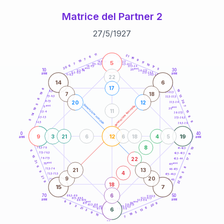
Matrice del Partner 2
27
/
5
/
1927
20
anni
11
21
6
16
7
9
19
5
21-22,5
11
18,5-19
7
10
22,5-23,5
17,5-18,5
6
17
16-17,5
23,5-24
20
anni
anni
5
10
30
15
25
26-27,5
13,5-14
12,5-13,5
27,5-28,5
anni
anni
11-12,5
28,5-29
22
14
6
17
6
19
8,5-9
31-32,5
19
7
18
13
7,5-8,5
32,5-33,5
6
20
20
12
6-7,5
33,5-34
5
generazione maschile
anni
7
generazione femminile
5
anni
19
35
11
15
3,5-4
36-37,5
14
8
2,5-3,5
37,5-38,5
5
9
1-2,5
38,5-39
0
40
9
12
19
3
21
6
6
18
4
5
anni
anni
8
10
78,5-79
41-42,5
6
77,5-78,5
9
42,5-43,5
15
22
76-77,5
17
43,5-44
21
anni
anni
75
45
6
8
21
13
73,5-74
46-47,5
4
9
5
72,5-73,5
47,5-48,5
21
9
20
15
71-72,5
48,5-49
22
9
18
15
7
6
70
50
68,5-69
51-52,5
67,5-68,5
52,5-53,5
anni
anni
66-67,5
53,5-54
6
anni
anni
9
65
55
9
20
63,5-64
56-57,5
3
62,5-63,5
57,5-58,5
6
21
6
61-62,5
58,5-59
13
3
5
9
19
15
7
60