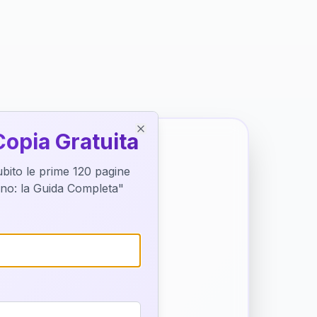
Copia Gratuita
Close
subito le prime 120 pagine
tino: la Guida Completa"
o destino
trice di