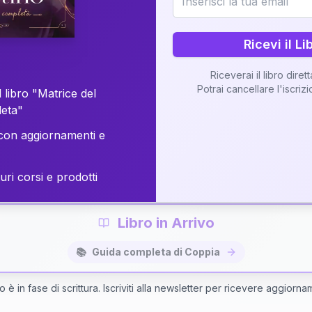
o della vostra Matrice di Coppia attraverso una n
personalizzata.
Ricevi il Li
Riceverai il libro diret
Potrai cancellare l'iscriz
 libro "Matrice del
Richiedi Interpretazione di Coppia
leta"
on aggiornamenti e
✨
Interpretazione personalizzata
⚡
Consegna in 48 ore
uri corsi e prodotti
Libro in Arrivo
📚
Guida completa di Coppia
bro è in fase di scrittura. Iscriviti alla newsletter per ricevere aggiorna