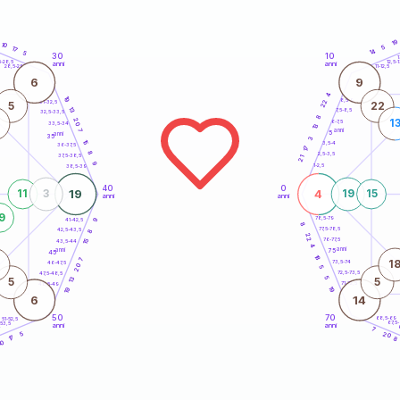
19
10
5
17
14
5
30
10
5
1
5-28,5
12,5-1
anni
anni
28,5-29
11-12,5
6
9
4
19
8,5-9
22
31-32,5
5
22
13
7,5-8,5
32,5-33,5
8
20
1
6-7,5
33,5-34
13
anni
7
5
anni
35
3
15
3,5-4
36-37,5
17
8
2,5-3,5
37,5-38,5
21
9
1-2,5
38,5-39
40
0
19
4
11
3
19
15
anni
anni
9
78,5-79
41-42,5
9
8
77,5-78,5
42,5-43,5
8
22
76-77,5
15
43,5-44
4
anni
anni
75
45
18
7
1
73,5-74
46-47,5
20
5
72,5-73,5
47,5-48,5
5
13
5
5
71-72,5
48,5-49
19
19
6
14
50
70
68,5-69
51-52,5
67,5
-53,5
anni
anni
4
7
5
20
17
8
10