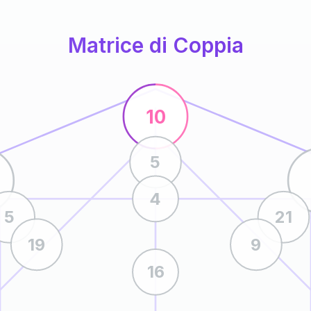
Matrice di Coppia
10
5
4
5
21
19
9
16