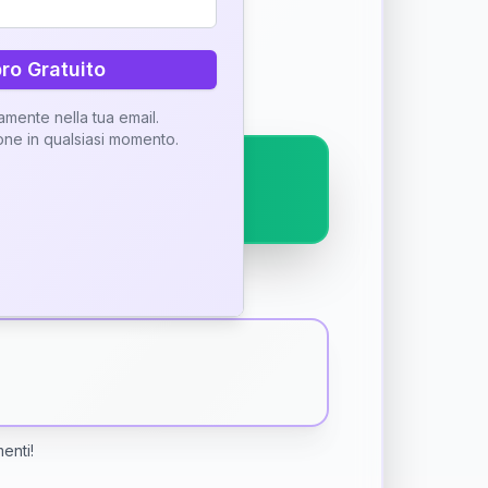
ostra interpretazione
bro Gratuito
tamente nella tua email.
ione in qualsiasi momento.
menti!