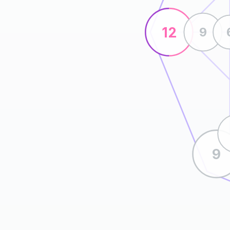
12
9
9