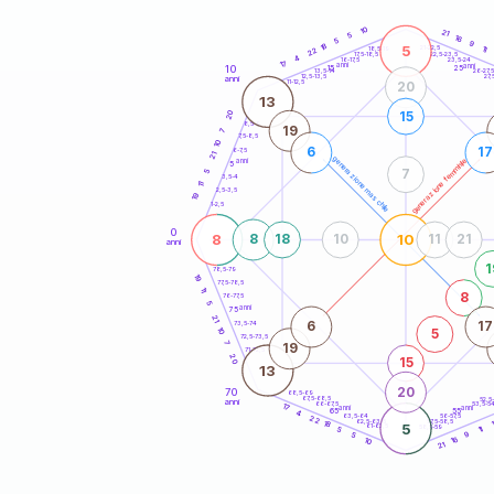
20
anni
10
21
5
16
5
9
18
5
21-22,5
11
18,5-19
22
22,5-23,5
17,5-18,5
4
16-17,5
23,5-24
17
anni
anni
10
15
25
26-27,
13,5-14
12,5-13,5
27,
anni
11-12,5
20
13
15
20
8,5-9
19
7
7,5-8,5
10
6
17
6-7,5
21
generazione maschile
generazione femminile
anni
5
7
5
3,5-4
11
2,5-3,5
19
1-2,5
0
8
10
8
18
10
11
21
anni
1
78,5-79
19
77,5-78,5
11
8
76-77,5
5
anni
75
21
6
17
73,5-74
10
5
72,5-73,5
7
19
71-72,5
20
15
13
20
70
68,5-69
67,5-68,5
52,5
anni
66-67,5
53,5-5
17
anni
anni
65
55
4
63,5-64
56-57,5
22
62,5-63,5
57,5-58,5
18
5
61-62,5
58,5-59
5
11
9
5
16
10
21
60
anni