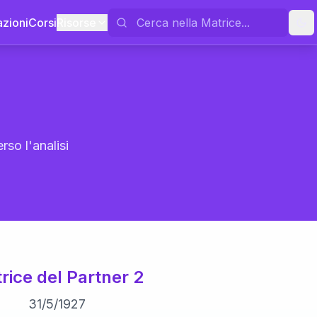
azioni
Corsi
Risorse
rso l'analisi
rice del Partner 2
31
/
5
/
1927