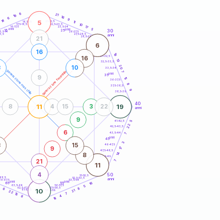
20
anni
6
21
19
16
6
9
14
5
21-22,5
11
18,5-19
10
22,5-23,5
17,5-18,5
17
16-17,5
23,5-24
anni
anni
5
30
15
25
26-27,5
3,5-14
3,5
27,5-28,5
anni
28,5-29
21
6
16
19
31-32,5
16
13
32,5-33,5
20
3
10
33,5-34
generazione maschile
generazione femminile
7
anni
35
9
15
36-37,5
8
37,5-38,5
9
38,5-39
40
11
19
8
4
15
3
22
anni
9
41-42,5
5
22
42,5-43,5
6
43,5-44
7
anni
45
3
8
15
46-47,5
9
17
47,5-48,5
14
8
48,5-49
21
7
11
4
50
51-52,5
-68,5
52,5-53,5
anni
66-67,5
53,5-54
anni
anni
16
65
55
63,5-64
56-57,5
5
62,5-63,5
57,5-58,5
8
6
10
61-62,5
58,5-59
21
22
16
7
4
8
14
60
anni