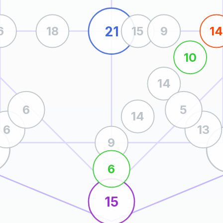
21
6
18
15
9
1
10
14
6
5
14
6
13
9
6
15