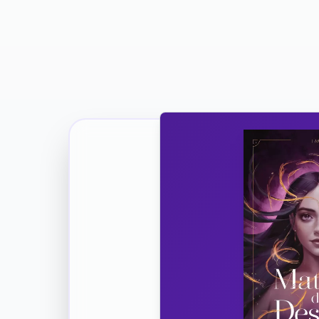
Ricevi la Tua Copia Gratuit
Unisciti
Vuoi co