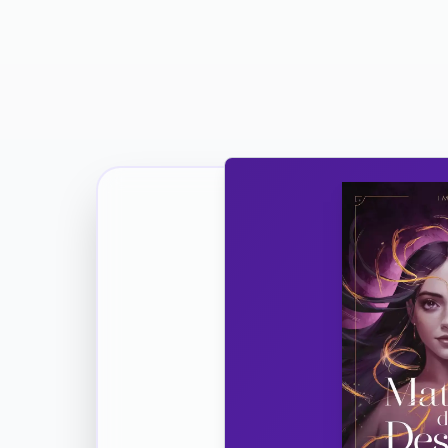
Ricevi la Tua Copia Gratuit
Unisciti
Vuoi co