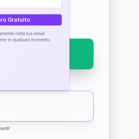
ostra interpretazione
bro Gratuito
tamente nella tua email.
ione in qualsiasi momento.
menti!