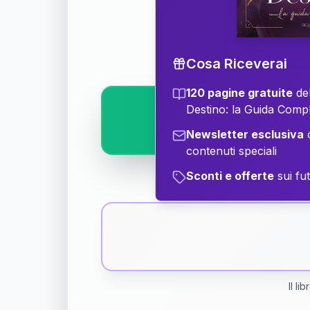
Scopri il significat
Cosa Riceverai
120 pagine gratuite
del
Destino: la Guida Comp
Newsletter esclusiva
c
contenuti speciali
Sconti e offerte
sui fut
Il li