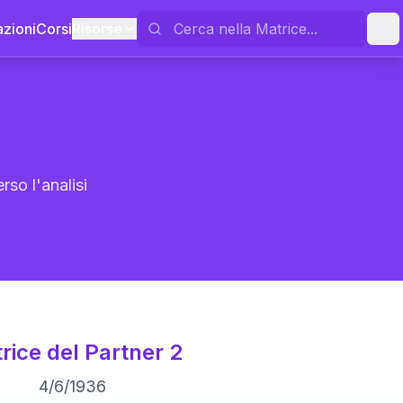
azioni
Corsi
Risorse
rso l'analisi
rice del Partner 2
4
/
6
/
1936