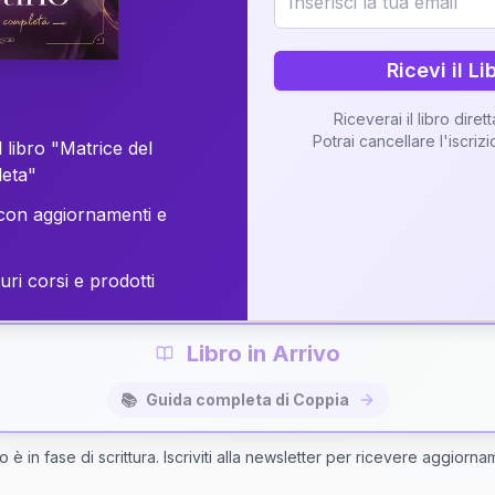
o della vostra Matrice di Coppia attraverso una n
personalizzata.
Ricevi il Li
Riceverai il libro diret
Potrai cancellare l'iscriz
 libro "Matrice del
Richiedi Interpretazione di Coppia
leta"
on aggiornamenti e
✨
Interpretazione personalizzata
⚡
Consegna in 48 ore
uri corsi e prodotti
Libro in Arrivo
📚
Guida completa di Coppia
bro è in fase di scrittura. Iscriviti alla newsletter per ricevere aggiorna