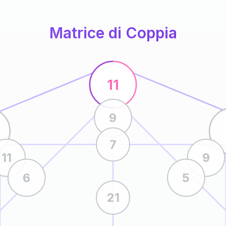
Matrice di Coppia
11
9
7
11
9
6
5
21