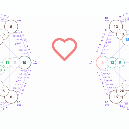
6
10
8
17
18
5
30
10
5
1
5-28,5
12,5-1
anni
anni
28,5-29
11-12,5
6
10
16
19
8,5-9
31-32,5
5
10
6
13
7,5-8,5
32,5-33,5
20
20
1
6-7,5
33,5-34
14
anni
7
5
anni
35
5
15
3,5-4
36-37,5
18
8
2,5-3,5
22
37,5-38,5
9
1-2,5
38,5-39
40
0
19
4
11
3
12
8
anni
anni
9
78,5-79
41-42,5
9
9
77,5-78,5
42,5-43,5
8
5
76-77,5
15
43,5-44
6
anni
anni
75
45
19
7
5
73,5-74
46-47,5
20
8
72,5-73,5
47,5-48,5
7
13
5
20
71-72,5
48,5-49
22
19
6
15
50
70
68,5-69
51-52,5
67,5
-53,5
anni
anni
4
20
5
5
17
1
10