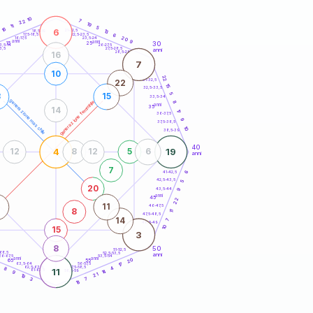
20
anni
10
7
22
19
11
5
16
6
21-22,5
13
18,5-19
22,5-23,5
6
17,5-18,5
20
16-17,5
23,5-24
anni
anni
9
30
15
25
26-27,5
3,5-14
3,5
27,5-28,5
anni
28,5-29
16
7
10
22
31-32,5
22
15
32,5-33,5
5
8
15
33,5-34
generazione maschile
generazione femminile
8
anni
35
14
17
36-37,5
9
37,5-38,5
10
38,5-39
40
4
19
12
8
12
5
6
anni
7
41-42,5
6
42,5-43,5
5
20
43,5-44
9
anni
45
22
11
46-47,5
8
11
47,5-48,5
14
7
48,5-49
10
15
3
8
50
51-52,5
-68,5
52,5-53,5
anni
66-67,5
53,5-54
anni
anni
20
65
55
63,5-64
56-57,5
17
3
62,5-63,5
57,5-58,5
4
8
11
61-62,5
58,5-59
14
9
21
19
3
7
18
60
anni