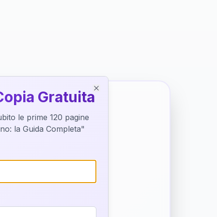
Copia Gratuita
Close
subito le prime 120 pagine
tino: la Guida Completa"
o destino
trice di