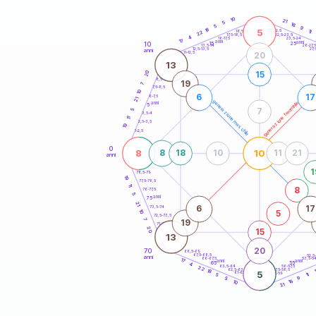
20
anni
10
21
5
16
5
9
18
5
21-22,5
11
18,5-19
22
22,5-23,5
17,5-18,5
4
16-17,5
23,5-24
17
anni
anni
10
15
25
26-27,
13,5-14
12,5-13,5
27,
anni
11-12,5
20
13
15
20
8,5-9
19
7
7,5-8,5
10
6
17
6-7,5
21
generazione maschile
generazione femminile
anni
5
7
5
3,5-4
11
2,5-3,5
19
1-2,5
0
8
10
8
18
10
11
21
anni
1
78,5-79
19
77,5-78,5
11
8
76-77,5
5
anni
75
21
6
17
73,5-74
10
5
72,5-73,5
7
19
71-72,5
20
15
13
20
70
68,5-69
67,5-68,5
52,5
anni
66-67,5
53,5-5
17
anni
anni
65
55
4
63,5-64
56-57,5
22
62,5-63,5
57,5-58,5
18
5
61-62,5
58,5-59
5
11
9
5
16
10
21
60
anni