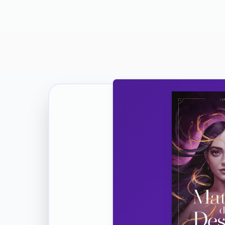
Ricevi la Tua Copia Gratuit
Unisciti
Vuoi co