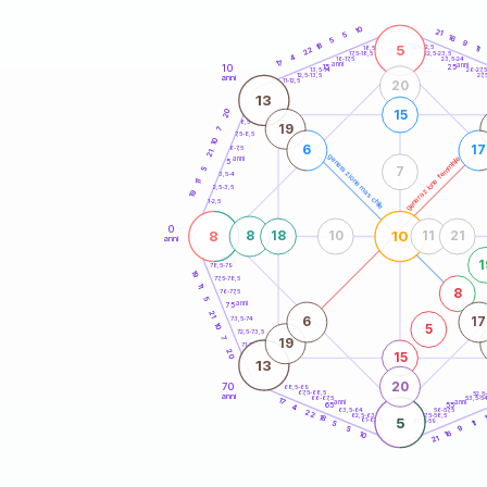
20
anni
10
21
5
16
5
9
18
5
21-22,5
11
18,5-19
22
22,5-23,5
17,5-18,5
4
16-17,5
23,5-24
17
anni
anni
10
15
25
26-27,
13,5-14
12,5-13,5
27,
anni
11-12,5
20
13
15
20
8,5-9
19
7
7,5-8,5
10
6
17
6-7,5
21
generazione maschile
generazione femminile
anni
5
7
5
3,5-4
11
2,5-3,5
19
1-2,5
0
8
10
8
18
10
11
21
anni
1
78,5-79
19
77,5-78,5
11
8
76-77,5
5
anni
75
21
6
17
73,5-74
10
5
72,5-73,5
7
19
71-72,5
20
15
13
20
70
68,5-69
67,5-68,5
52,5
anni
66-67,5
53,5-5
17
anni
anni
65
55
4
63,5-64
56-57,5
22
62,5-63,5
57,5-58,5
18
5
61-62,5
58,5-59
5
11
9
5
16
10
21
60
anni