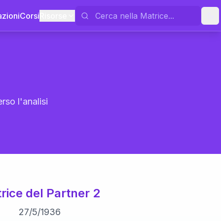
azioni
Corsi
Risorse
rso l'analisi
rice del Partner 2
27
/
5
/
1936