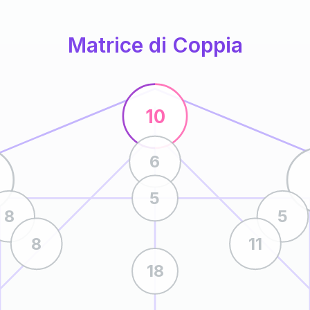
Matrice di Coppia
10
6
5
8
5
8
11
18