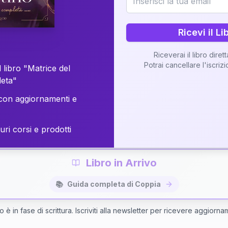
o della vostra Matrice di Coppia attraverso una n
personalizzata.
Ricevi il Li
Riceverai il libro diret
Potrai cancellare l'iscriz
 libro "Matrice del
Richiedi Interpretazione di Coppia
leta"
on aggiornamenti e
✨
Interpretazione personalizzata
⚡
Consegna in 48 ore
uri corsi e prodotti
Libro in Arrivo
📚
Guida completa di Coppia
bro è in fase di scrittura. Iscriviti alla newsletter per ricevere aggiorna