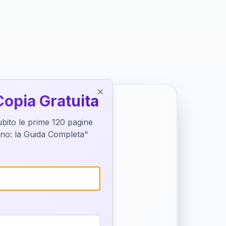
Copia Gratuita
Close
subito le prime 120 pagine
tino: la Guida Completa"
o destino
trice di