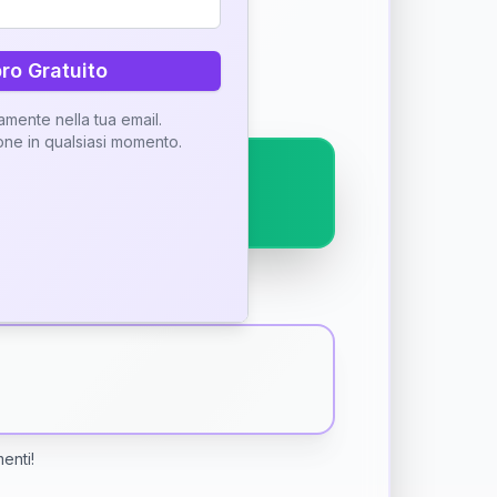
ostra interpretazione
bro Gratuito
tamente nella tua email.
ione in qualsiasi momento.
menti!