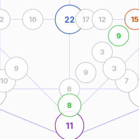
22
12
16
17
12
15
9
3
9
3
9
10
7
6
8
11