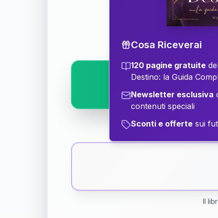
Scopri il significat
Cosa Riceverai
120 pagine gratuite
del
Destino: la Guida Comp
Newsletter esclusiva
c
contenuti speciali
Sconti e offerte
sui fut
Il li