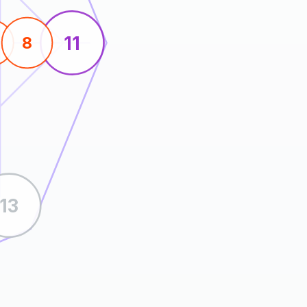
11
8
13