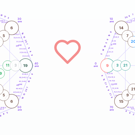
7
10
6
17
20
5
30
10
5
1
5-28,5
12,5-1
anni
anni
28,5-29
11-12,5
6
14
6
19
8,5-9
31-32,5
5
7
19
13
7,5-8,5
32,5-33,5
6
20
2
6-7,5
33,5-34
5
anni
7
5
anni
35
19
15
3,5-4
36-37,5
14
8
2,5-3,5
37,5-38,5
5
9
1-2,5
38,5-39
40
0
19
9
11
3
3
21
anni
anni
9
78,5-79
41-42,5
9
6
77,5-78,5
42,5-43,5
8
15
76-77,5
15
43,5-44
21
anni
anni
75
45
6
7
2
73,5-74
46-47,5
20
9
72,5-73,5
47,5-48,5
21
13
5
9
71-72,5
48,5-49
9
19
6
15
50
70
68,5-69
51-52,5
67,5
-53,5
anni
anni
4
6
5
9
17
3
10