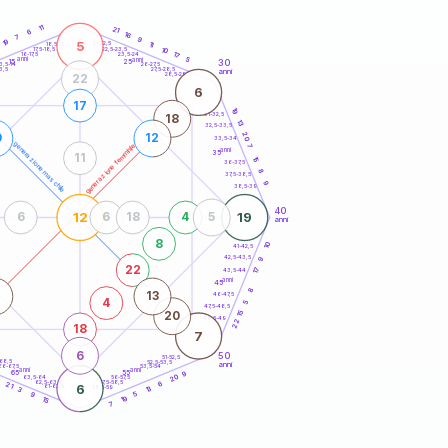
20
anni
11
21
6
16
7
9
19
5
21-22,5
11
18,5-19
10
22,5-23,5
17,5-18,5
17
16-17,5
23,5-24
anni
anni
5
30
15
25
26-27,5
3,5-14
3,5
27,5-28,5
anni
28,5-29
22
6
17
19
31-32,5
18
13
32,5-33,5
20
0
12
33,5-34
generazione maschile
generazione femminile
7
anni
35
11
15
36-37,5
8
37,5-38,5
9
38,5-39
40
12
19
6
6
18
4
5
anni
8
10
41-42,5
42,5-43,5
9
22
17
43,5-44
anni
45
8
1
13
46-47,5
4
5
47,5-48,5
15
20
48,5-49
22
18
7
6
50
51-52,5
-68,5
52,5-53,5
anni
66-67,5
53,5-54
anni
anni
65
55
9
20
63,5-64
56-57,5
62,5-63,5
57,5-58,5
21
6
6
61-62,5
58,5-59
13
3
5
9
19
15
7
60
anni