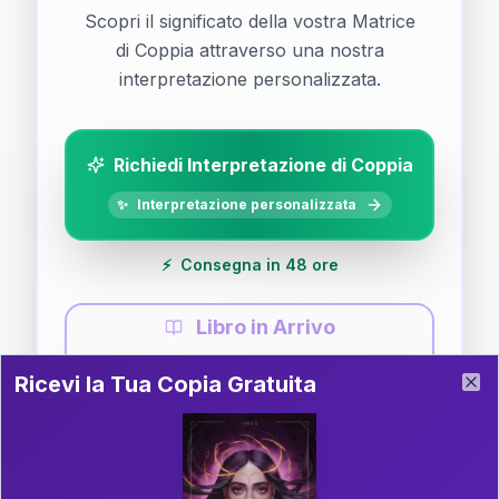
Scopri il significato della vostra Matrice
di Coppia attraverso una nostra
interpretazione personalizzata.
Richiedi Interpretazione di Coppia
✨
Interpretazione personalizzata
⚡
Consegna in 48 ore
Libro in Arrivo
Ricevi la Tua Copia Gratuita del Libro
📚
Guida completa di Coppia
Ricevi la Tua Copia Gratuita
Clo
Il libro è in fase di scrittura. Iscriviti alla newsletter
per ricevere aggiornamenti!