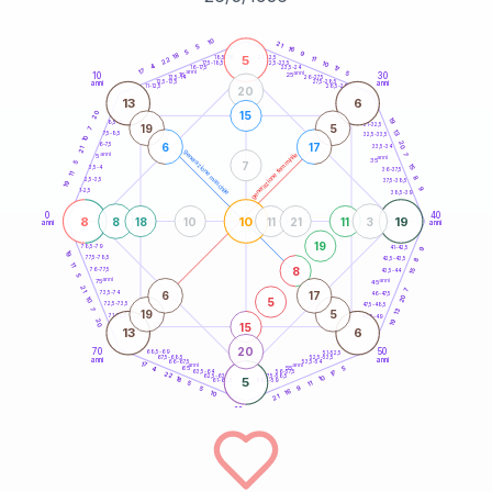
20
anni
10
21
5
16
5
9
18
5
21-22,5
11
18,5-19
22
10
22,5-23,5
17,5-18,5
4
17
16-17,5
23,5-24
17
anni
anni
5
10
30
15
25
26-27,5
13,5-14
12,5-13,5
27,5-28,5
anni
anni
11-12,5
28,5-29
20
13
6
15
20
19
8,5-9
31-32,5
19
5
7
13
7,5-8,5
32,5-33,5
10
20
6
17
6-7,5
33,5-34
21
generazione maschile
anni
7
generazione femminile
5
anni
35
7
5
15
3,5-4
36-37,5
11
8
2,5-3,5
37,5-38,5
19
9
1-2,5
38,5-39
0
40
8
10
19
8
18
10
11
21
11
3
anni
anni
19
9
78,5-79
41-42,5
19
77,5-78,5
8
42,5-43,5
11
8
76-77,5
15
43,5-44
5
anni
anni
75
45
21
7
6
17
73,5-74
46-47,5
20
5
10
72,5-73,5
47,5-48,5
7
13
19
5
71-72,5
48,5-49
19
20
15
13
6
20
70
50
68,5-69
51-52,5
67,5-68,5
52,5-53,5
anni
anni
66-67,5
53,5-54
17
anni
anni
65
55
5
4
17
63,5-64
56-57,5
22
62,5-63,5
57,5-58,5
10
18
5
61-62,5
58,5-59
11
5
9
5
16
10
21
60
anni