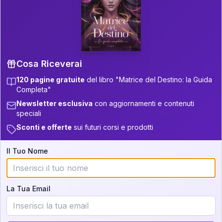
P.S. Interpretazione parziale
👇
gratuita
Scorri più in basso per vedere
un'interpretazione parziale gratuita della tua
Matrice! (o clicca qui!)
Cosa Riceverai
120 pagine gratuite
del libro "Matrice del Destino: la Guida
📚
Libro in Arrivo
Completa"
Iscriviti alla newsletter per ricevere
Newsletter esclusiva
con aggiornamenti e contenuti
aggiornamenti quando sarà disponibile.
speciali
Sconti e offerte
sui futuri corsi e prodotti
Il Tuo Nome
Cosa scoprirete nella vostra
interpretazione:
La Tua Email
💕
Come rafforzare la vostra unione