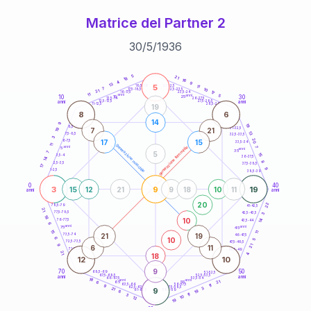
Matrice del Partner 2
30
/
5
/
1936
20
anni
5
21
18
16
4
9
13
5
21-22,5
11
18,5-19
7
10
22,5-23,5
17,5-18,5
21
17
16-17,5
23,5-24
11
anni
anni
5
10
30
15
25
26-27,5
13,5-14
12,5-13,5
27,5-28,5
anni
anni
11-12,5
28,5-29
19
8
6
14
9
19
8,5-9
31-32,5
19
7
21
13
7,5-8,5
32,5-33,5
3
20
17
15
6-7,5
33,5-34
11
generazione maschile
anni
7
generazione femminile
5
anni
35
5
7
15
3,5-4
36-37,5
14
8
2,5-3,5
37,5-38,5
17
9
1-2,5
38,5-39
0
40
3
9
19
15
12
21
9
18
10
11
anni
anni
20
22
78,5-79
41-42,5
21
77,5-78,5
42,5-43,5
3
18
10
14
76-77,5
43,5-44
6
anni
anni
75
45
15
11
21
19
73,5-74
46-47,5
10
6
5
72,5-73,5
47,5-48,5
9
21
6
11
71-72,5
48,5-49
21
18
4
12
10
9
70
50
68,5-69
51-52,5
67,5-68,5
52,5-53,5
anni
anni
66-67,5
53,5-54
18
anni
anni
21
65
55
6
63,5-64
56-57,5
11
9
62,5-63,5
57,5-58,5
3
21
9
61-62,5
19
58,5-59
6
11
3
10
12
19
60