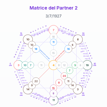
Matrice del Partner 2
3
/
7
/
1927
20
anni
13
11
6
22
5
10
17
7
21-22,5
15
18,5-19
8
20
22,5-23,5
17,5-18,5
9
5
16-17,5
23,5-24
19
anni
anni
13
10
30
15
25
26-27,5
13,5-14
12,5-13,5
27,5-28,5
anni
anni
11-12,5
28,5-29
18
10
8
11
15
7
8,5-9
31-32,5
10
6
5
17
7,5-8,5
32,5-33,5
18
8
18
16
6-7,5
33,5-34
13
generazione maschile
anni
9
generazione femminile
5
anni
35
11
15
19
3,5-4
36-37,5
16
10
2,5-3,5
37,5-38,5
19
11
1-2,5
38,5-39
0
40
3
4
19
10
7
11
8
12
5
6
anni
anni
7
6
78,5-79
41-42,5
5
77,5-78,5
42,5-43,5
5
20
20
76-77,5
9
43,5-44
10
anni
anni
75
45
22
17
22
11
73,5-74
46-47,5
8
21
11
72,5-73,5
47,5-48,5
4
9
14
7
71-72,5
48,5-49
18
10
15
14
3
8
70
50
68,5-69
51-52,5
67,5-68,5
52,5-53,5
anni
anni
66-67,5
53,5-54
8
anni
anni
20
65
55
21
17
63,5-64
56-57,5
10
62,5-63,5
57,5-58,5
4
7
11
61-62,5
58,5-59
14
7
21
18
11
7
18
60