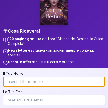
P.S. Interpretazione parziale
👇
gratuita
Scorri più in basso per vedere
un'interpretazione parziale gratuita della tua
Matrice! (o clicca qui!)
Cosa Riceverai
120 pagine gratuite
del libro "Matrice del Destino: la Guida
📚
Libro in Arrivo
Completa"
Iscriviti alla newsletter per ricevere
Newsletter esclusiva
con aggiornamenti e contenuti
aggiornamenti quando sarà disponibile.
speciali
Sconti e offerte
sui futuri corsi e prodotti
Il Tuo Nome
Cosa scoprirete nella vostra
interpretazione:
La Tua Email
💕
Come rafforzare la vostra unione