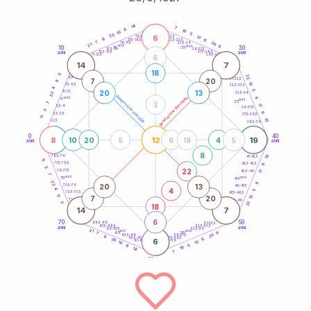
20
anni
14
7
8
19
10
5
20
6
21-22,5
13
18,5-19
9
6
22,5-23,5
17,5-18,5
7
20
16-17,5
23,5-24
21
anni
anni
9
10
30
15
25
26-27,5
13,5-14
12,5-13,5
27,5-28,5
anni
anni
11-12,5
28,5-29
6
14
7
18
5
22
8,5-9
31-32,5
7
20
9
15
7,5-8,5
32,5-33,5
4
5
20
13
6-7,5
22
33,5-34
generazione maschile
anni
8
generazione femminile
5
anni
35
3
7
17
3,5-4
36-37,5
3
9
2,5-3,5
37,5-38,5
11
10
1-2,5
38,5-39
0
40
8
12
19
10
20
5
6
18
4
5
anni
anni
8
10
78,5-79
41-42,5
11
77,5-78,5
9
42,5-43,5
3
22
76-77,5
17
43,5-44
7
anni
anni
75
45
22
8
20
13
73,5-74
46-47,5
4
4
5
72,5-73,5
47,5-48,5
9
7
20
15
71-72,5
48,5-49
22
5
18
14
7
6
70
50
68,5-69
51-52,5
67,5-68,5
52,5-53,5
anni
anni
66-67,5
53,5-54
21
anni
anni
9
65
55
7
20
63,5-64
56-57,5
9
62,5-63,5
57,5-58,5
6
20
6
61-62,5
58,5-59
13
10
5
8
19
14
7
60
anni