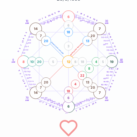
20
anni
14
7
8
19
10
5
20
6
21-22,5
13
18,5-19
9
6
22,5-23,5
17,5-18,5
7
20
16-17,5
23,5-24
21
anni
anni
9
10
30
15
25
26-27,5
13,5-14
12,5-13,5
27,5-28,5
anni
anni
11-12,5
28,5-29
6
14
7
18
5
22
8,5-9
31-32,5
7
20
9
15
7,5-8,5
32,5-33,5
4
5
20
13
6-7,5
22
33,5-34
generazione maschile
anni
8
generazione femminile
5
anni
35
3
7
17
3,5-4
36-37,5
3
9
2,5-3,5
37,5-38,5
11
10
1-2,5
38,5-39
0
40
8
12
19
10
20
5
6
18
4
5
anni
anni
8
10
78,5-79
41-42,5
11
77,5-78,5
9
42,5-43,5
3
22
76-77,5
17
43,5-44
7
anni
anni
75
45
22
8
20
13
73,5-74
46-47,5
4
4
5
72,5-73,5
47,5-48,5
9
7
20
15
71-72,5
48,5-49
22
5
18
14
7
6
70
50
68,5-69
51-52,5
67,5-68,5
52,5-53,5
anni
anni
66-67,5
53,5-54
21
anni
anni
9
65
55
7
20
63,5-64
56-57,5
9
62,5-63,5
57,5-58,5
6
20
6
61-62,5
58,5-59
13
10
5
8
19
14
7
60
anni