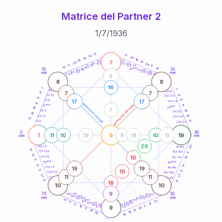
Matrice del Partner 2
1
/
7
/
1936
20
anni
11
11
22
22
10
10
15
7
21-22,5
15
18,5-19
20
20
22,5-23,5
17,5-18,5
5
5
16-17,5
23,5-24
13
anni
anni
13
10
30
15
25
26-27,5
13,5-14
12,5-13,5
27,5-28,5
anni
anni
11-12,5
28,5-29
5
8
8
16
7
7
8,5-9
31-32,5
7
7
17
17
7,5-8,5
32,5-33,5
8
8
17
17
6-7,5
33,5-34
9
generazione maschile
anni
9
generazione femminile
5
anni
19
35
7
19
3,5-4
36-37,5
10
10
2,5-3,5
37,5-38,5
11
11
1-2,5
38,5-39
0
40
1
9
19
11
10
19
9
18
10
11
anni
anni
20
22
78,5-79
41-42,5
13
77,5-78,5
42,5-43,5
3
12
10
14
76-77,5
43,5-44
5
anni
anni
75
45
11
11
19
19
73,5-74
46-47,5
10
5
5
72,5-73,5
47,5-48,5
21
21
11
11
71-72,5
48,5-49
4
18
4
10
10
9
70
50
68,5-69
51-52,5
67,5-68,5
52,5-53,5
anni
anni
66-67,5
53,5-54
21
anni
anni
21
65
55
11
63,5-64
56-57,5
11
3
62,5-63,5
57,5-58,5
3
19
9
61-62,5
19
58,5-59
11
11
10
10
19
19
60