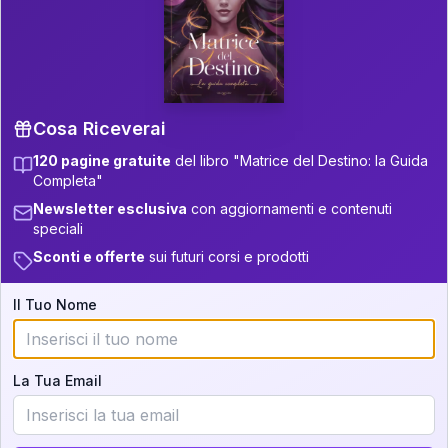
P.S. Interpretazione parziale
👇
gratuita
Scorri più in basso per vedere
un'interpretazione parziale gratuita della tua
Matrice! (o clicca qui!)
Cosa Riceverai
120 pagine gratuite
del libro "Matrice del Destino: la Guida
📚
Libro in Arrivo
Completa"
Iscriviti alla newsletter per ricevere
Newsletter esclusiva
con aggiornamenti e contenuti
aggiornamenti quando sarà disponibile.
speciali
Sconti e offerte
sui futuri corsi e prodotti
Il Tuo Nome
Cosa scoprirete nella vostra
interpretazione:
La Tua Email
💕
Come rafforzare la vostra unione