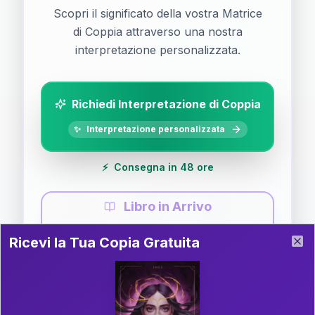
Scopri il significato della vostra Matrice
di Coppia attraverso una nostra
interpretazione personalizzata.
Richiedi Interpretazione di Coppia
✨
Interpretazione personalizzata
⚡
Consegna in 48 ore
Libro in Arrivo
Ricevi la Tua Copia Gratuita del Libro
📚
Guida completa di Coppia
Ricevi la Tua Copia Gratuita
Clo
Il libro è in fase di scrittura. Iscriviti alla newsletter
per ricevere aggiornamenti!