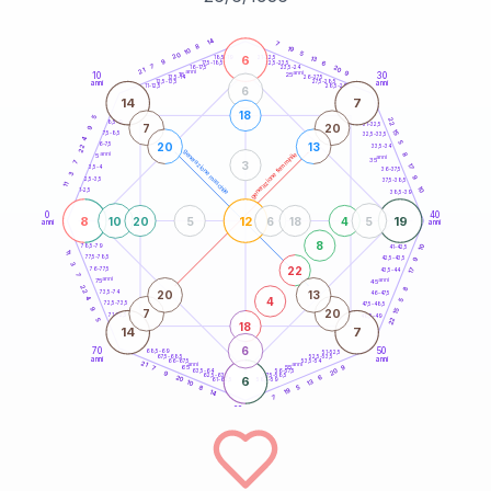
20
anni
14
7
8
19
10
5
20
6
21-22,5
13
18,5-19
9
6
22,5-23,5
17,5-18,5
7
20
16-17,5
23,5-24
21
anni
anni
9
10
30
15
25
26-27,5
13,5-14
12,5-13,5
27,5-28,5
anni
anni
11-12,5
28,5-29
6
14
7
18
5
22
8,5-9
31-32,5
7
20
9
15
7,5-8,5
32,5-33,5
4
5
20
13
6-7,5
22
33,5-34
generazione maschile
anni
8
generazione femminile
5
anni
35
3
7
17
3,5-4
36-37,5
3
9
2,5-3,5
37,5-38,5
11
10
1-2,5
38,5-39
0
40
8
12
19
10
20
5
6
18
4
5
anni
anni
8
10
78,5-79
41-42,5
11
77,5-78,5
9
42,5-43,5
3
22
76-77,5
17
43,5-44
7
anni
anni
75
45
22
8
20
13
73,5-74
46-47,5
4
4
5
72,5-73,5
47,5-48,5
9
7
20
15
71-72,5
48,5-49
22
5
18
14
7
6
70
50
68,5-69
51-52,5
67,5-68,5
52,5-53,5
anni
anni
66-67,5
53,5-54
21
anni
anni
9
65
55
7
20
63,5-64
56-57,5
9
62,5-63,5
57,5-58,5
6
20
6
61-62,5
58,5-59
13
10
5
8
19
14
7
60
anni