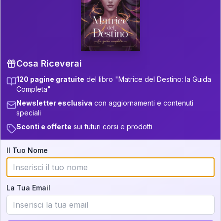
P.S. Interpretazione parziale
👇
gratuita
Scorri più in basso per vedere
un'interpretazione parziale gratuita della tua
Matrice! (o clicca qui!)
Cosa Riceverai
120 pagine gratuite
del libro "Matrice del Destino: la Guida
📚
Libro in Arrivo
Completa"
Iscriviti alla newsletter per ricevere
Newsletter esclusiva
con aggiornamenti e contenuti
aggiornamenti quando sarà disponibile.
speciali
Sconti e offerte
sui futuri corsi e prodotti
Il Tuo Nome
Cosa scoprirete nella vostra
interpretazione:
La Tua Email
💕
Come rafforzare la vostra unione