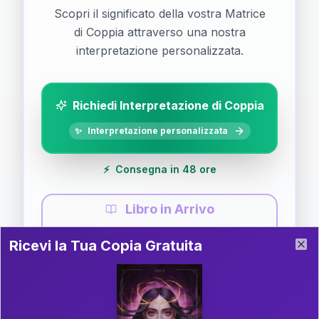
Scopri il significato della vostra Matrice
di Coppia attraverso una nostra
interpretazione personalizzata.
Richiedi Interpretazione di Coppia
✨
Interpretazione personalizzata
⚡
Consegna in 48 ore
Libro in Arrivo
Ricevi la Tua Copia Gratuita del Libro
📚
Guida completa di Coppia
Ricevi la Tua Copia Gratuita
Clo
Il libro è in fase di scrittura. Iscriviti alla newsletter
per ricevere aggiornamenti!