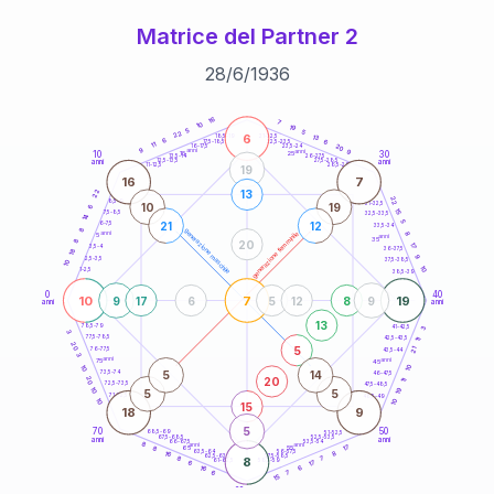
Matrice del Partner 2
28
/
6
/
1936
20
anni
16
7
10
19
5
5
22
6
21-22,5
13
18,5-19
6
6
22,5-23,5
17,5-18,5
11
20
16-17,5
23,5-24
9
anni
anni
9
10
30
15
25
26-27,5
13,5-14
12,5-13,5
27,5-28,5
anni
anni
11-12,5
28,5-29
19
16
7
22
13
22
8,5-9
31-32,5
10
19
6
15
7,5-8,5
32,5-33,5
14
5
21
12
6-7,5
33,5-34
8
generazione maschile
anni
8
generazione femminile
5
anni
35
8
20
17
3,5-4
36-37,5
18
9
2,5-3,5
37,5-38,5
10
10
1-2,5
38,5-39
0
40
10
7
19
9
17
6
5
12
8
9
anni
anni
13
78,5-79
3
41-42,5
3
77,5-78,5
42,5-43,5
11
20
5
21
76-77,5
43,5-44
3
anni
anni
75
45
10
10
5
14
73,5-74
46-47,5
20
20
11
72,5-73,5
47,5-48,5
19
10
5
5
71-72,5
48,5-49
10
10
15
18
9
5
70
50
68,5-69
51-52,5
67,5-68,5
52,5-53,5
anni
anni
66-67,5
53,5-54
8
anni
anni
17
65
55
8
8
63,5-64
56-57,5
16
62,5-63,5
57,5-58,5
8
8
7
61-62,5
58,5-59
17
6
6
16
6
7
15
60