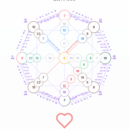
20
anni
18
11
11
22
6
10
22
7
21-22,5
15
18,5-19
5
20
22,5-23,5
17,5-18,5
10
5
16-17,5
23,5-24
7
anni
anni
13
10
30
15
25
26-27,5
13,5-14
12,5-13,5
27,5-28,5
anni
anni
11-12,5
28,5-29
19
15
8
12
8
7
8,5-9
31-32,5
20
22
8
17
7,5-8,5
32,5-33,5
7
8
7
18
6-7,5
33,5-34
5
generazione maschile
anni
9
generazione femminile
5
anni
18
35
17
19
3,5-4
36-37,5
13
10
2,5-3,5
37,5-38,5
21
11
1-2,5
38,5-39
0
40
8
5
19
21
13
18
10
15
6
7
anni
anni
6
78,5-79
11
41-42,5
21
77,5-78,5
10
42,5-43,5
13
18
19
76-77,5
43,5-44
18
anni
anni
75
45
5
9
7
18
73,5-74
46-47,5
3
7
8
72,5-73,5
47,5-48,5
20
22
8
17
71-72,5
48,5-49
8
12
7
15
8
19
70
50
68,5-69
51-52,5
67,5-68,5
52,5-53,5
anni
anni
66-67,5
53,5-54
7
anni
anni
13
65
55
10
63,5-64
56-57,5
5
5
20
62,5-63,5
57,5-58,5
22
7
61-62,5
58,5-59
15
6
10
11
22
18
11
60
anni