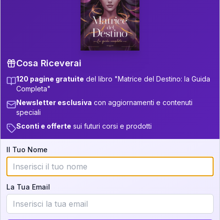
P.S. Interpretazione parziale
👇
gratuita
Scorri più in basso per vedere
un'interpretazione parziale gratuita della tua
Matrice! (o clicca qui!)
Cosa Riceverai
120 pagine gratuite
del libro "Matrice del Destino: la Guida
📚
Libro in Arrivo
Completa"
Iscriviti alla newsletter per ricevere
Newsletter esclusiva
con aggiornamenti e contenuti
aggiornamenti quando sarà disponibile.
speciali
Sconti e offerte
sui futuri corsi e prodotti
Il Tuo Nome
Cosa scoprirete nella vostra
interpretazione:
La Tua Email
💕
Come rafforzare la vostra unione