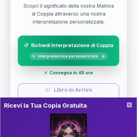
Scopri il significato della vostra Matrice
di Coppia attraverso una nostra
interpretazione personalizzata.
Richiedi Interpretazione di Coppia
✨
Interpretazione personalizzata
⚡
Consegna in 48 ore
Libro in Arrivo
Ricevi la Tua Copia Gratuita del Libro
📚
Guida completa di Coppia
Ricevi la Tua Copia Gratuita
Clo
Il libro è in fase di scrittura. Iscriviti alla newsletter
per ricevere aggiornamenti!