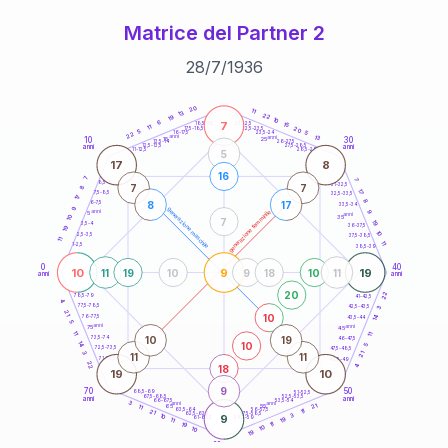
Matrice del Partner 2
28
/
7
/
1936
20
anni
20
11
13
22
19
10
6
7
21-22,5
15
18,5-19
11
20
22,5-23,5
17,5-18,5
5
5
16-17,5
23,5-24
22
anni
anni
13
10
30
15
25
26-27,5
13,5-14
12,5-13,5
27,5-28,5
anni
anni
11-12,5
28,5-29
5
17
8
16
7
7
8,5-9
31-32,5
7
7
8
17
7,5-8,5
32,5-33,5
17
8
8
17
6-7,5
33,5-34
9
generazione maschile
anni
9
generazione femminile
5
anni
35
10
7
19
3,5-4
36-37,5
19
10
2,5-3,5
37,5-38,5
11
11
1-2,5
38,5-39
0
40
10
9
19
11
19
10
9
18
10
11
anni
anni
20
22
78,5-79
41-42,5
4
77,5-78,5
42,5-43,5
3
21
10
14
76-77,5
43,5-44
5
anni
anni
75
45
11
11
10
19
73,5-74
46-47,5
10
14
5
72,5-73,5
47,5-48,5
3
21
11
11
71-72,5
48,5-49
22
18
4
19
10
9
70
50
68,5-69
51-52,5
67,5-68,5
52,5-53,5
anni
anni
66-67,5
53,5-54
3
anni
anni
21
65
55
11
63,5-64
56-57,5
11
21
62,5-63,5
57,5-58,5
3
10
9
61-62,5
19
58,5-59
11
11
19
10
10
19
60