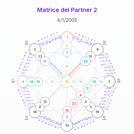
Matrice del Partner 2
4
/
1
/
2005
20
anni
8
11
7
10
13
19
6
1
21-22,5
9
18,5-19
17
8
22,5-23,5
17,5-18,5
11
17
16-17,5
23,5-24
16
anni
anni
7
10
30
15
25
26-27,5
13,5-14
12,5-13,5
27,5-28,5
anni
anni
11-12,5
28,5-29
8
5
8
7
19
13
8,5-9
31-32,5
22
10
14
5
7,5-8,5
32,5-33,5
5
20
17
20
6-7,5
33,5-34
9
generazione maschile
anni
15
generazione femminile
5
anni
22
35
13
10
3,5-4
36-37,5
13
22
2,5-3,5
37,5-38,5
17
11
1-2,5
38,5-39
0
40
4
6
7
14
10
16
12
18
13
20
anni
anni
17
22
78,5-79
41-42,5
10
77,5-78,5
15
42,5-43,5
6
4
76-77,5
43,5-44
5
8
anni
anni
75
45
20
8
10
4
73,5-74
46-47,5
22
11
17
72,5-73,5
47,5-48,5
9
8
5
9
71-72,5
48,5-49
7
10
18
16
19
3
70
50
68,5-69
51-52,5
67,5-68,5
52,5-53,5
anni
anni
66-67,5
53,5-54
6
anni
anni
6
65
55
8
63,5-64
56-57,5
5
18
62,5-63,5
57,5-58,5
9
10
12
61-62,5
58,5-59
4
5
20
22
16
7
10
60