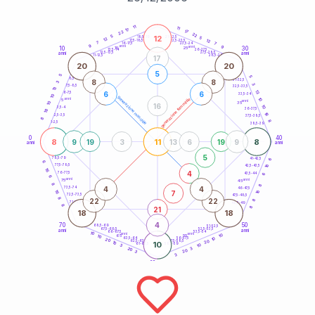
20
anni
11
11
17
17
22
22
12
5
21-22,5
5
18,5-19
12
12
22,5-23,5
17,5-18,5
7
7
16-17,5
23,5-24
9
anni
anni
9
10
30
15
25
26-27,5
13,5-14
12,5-13,5
27,5-28,5
anni
anni
11-12,5
28,5-29
17
20
20
5
5
5
8,5-9
31-32,5
8
8
3
3
7,5-8,5
32,5-33,5
13
13
6
6
6-7,5
33,5-34
10
generazione maschile
anni
10
generazione femminile
5
anni
35
10
16
10
3,5-4
36-37,5
18
18
2,5-3,5
37,5-38,5
8
8
1-2,5
38,5-39
0
40
8
11
8
9
19
3
13
6
19
9
anni
anni
5
6
78,5-79
41-42,5
6
16
77,5-78,5
42,5-43,5
16
4
76-77,5
6
43,5-44
6
anni
anni
75
45
8
8
4
4
73,5-74
46-47,5
16
7
16
72,5-73,5
47,5-48,5
8
22
22
8
71-72,5
48,5-49
8
8
21
18
18
4
70
50
68,5-69
51-52,5
67,5-68,5
52,5-53,5
anni
anni
66-67,5
53,5-54
10
anni
anni
10
65
55
10
10
63,5-64
56-57,5
20
20
62,5-63,5
57,5-58,5
10
10
61-62,5
58,5-59
10
3
3
20
20
3
3
60
anni