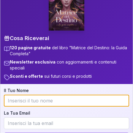
P.S. Interpretazione parziale
👇
gratuita
Scorri più in basso per vedere
un'interpretazione parziale gratuita della tua
Matrice! (o clicca qui!)
Cosa Riceverai
120 pagine gratuite
del libro "Matrice del Destino: la Guida
📚
Libro in Arrivo
Completa"
Iscriviti alla newsletter per ricevere
Newsletter esclusiva
con aggiornamenti e contenuti
aggiornamenti quando sarà disponibile.
speciali
Sconti e offerte
sui futuri corsi e prodotti
Il Tuo Nome
Cosa scoprirete nella vostra
interpretazione:
La Tua Email
💕
Come rafforzare la vostra unione