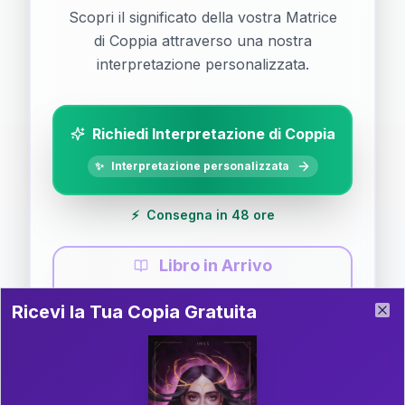
Scopri il significato della vostra Matrice
di Coppia attraverso una nostra
interpretazione personalizzata.
Richiedi Interpretazione di Coppia
✨
Interpretazione personalizzata
⚡
Consegna in 48 ore
Libro in Arrivo
Ricevi la Tua Copia Gratuita del Libro
📚
Guida completa di Coppia
Ricevi la Tua Copia Gratuita
Clo
Il libro è in fase di scrittura. Iscriviti alla newsletter
per ricevere aggiornamenti!