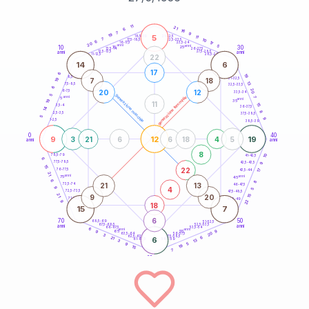
20
anni
11
21
6
16
7
9
19
5
21-22,5
11
18,5-19
7
10
22,5-23,5
17,5-18,5
6
17
16-17,5
23,5-24
20
anni
anni
5
10
30
15
25
26-27,5
13,5-14
12,5-13,5
27,5-28,5
anni
anni
11-12,5
28,5-29
22
14
6
17
6
19
8,5-9
31-32,5
19
7
18
13
7,5-8,5
32,5-33,5
6
20
20
12
6-7,5
33,5-34
5
generazione maschile
anni
7
generazione femminile
5
anni
19
35
11
15
3,5-4
36-37,5
14
8
2,5-3,5
37,5-38,5
5
9
1-2,5
38,5-39
0
40
9
12
19
3
21
6
6
18
4
5
anni
anni
8
10
78,5-79
41-42,5
6
77,5-78,5
9
42,5-43,5
15
22
76-77,5
17
43,5-44
21
anni
anni
75
45
6
8
21
13
73,5-74
46-47,5
4
9
5
72,5-73,5
47,5-48,5
21
9
20
15
71-72,5
48,5-49
22
9
18
15
7
6
70
50
68,5-69
51-52,5
67,5-68,5
52,5-53,5
anni
anni
66-67,5
53,5-54
6
anni
anni
9
65
55
9
20
63,5-64
56-57,5
3
62,5-63,5
57,5-58,5
6
21
6
61-62,5
58,5-59
13
3
5
9
19
15
7
60
anni