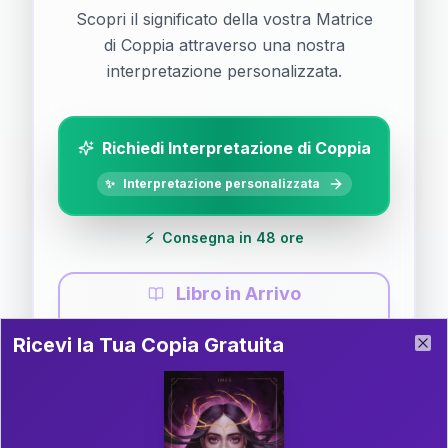
Scopri il significato della vostra Matrice
di Coppia attraverso una nostra
interpretazione personalizzata.
Richiedi Interpretazione di Coppia
✨
Interpretazione personalizzata
⚡
Consegna in 48 ore
Libro in Arrivo
Ricevi la Tua Copia Gratuita del Libro
📚
Guida completa di Coppia
Ricevi la Tua Copia Gratuita
Clo
Il libro è in fase di scrittura. Iscriviti alla newsletter
per ricevere aggiornamenti!