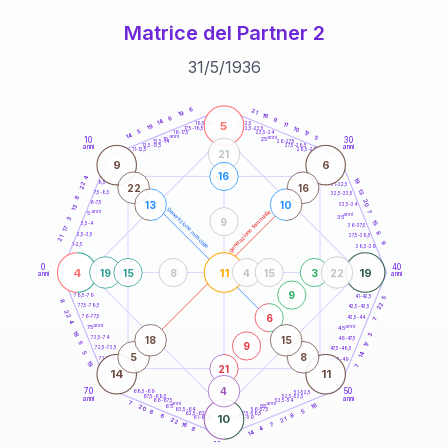
Matrice del Partner 2
31
/
5
/
1936
20
anni
6
21
19
16
6
9
14
5
21-22,5
11
18,5-19
19
10
22,5-23,5
17,5-18,5
5
17
16-17,5
23,5-24
14
anni
anni
5
10
30
15
25
26-27,5
13,5-14
12,5-13,5
27,5-28,5
anni
anni
11-12,5
28,5-29
21
9
6
16
4
19
8,5-9
22
31-32,5
22
16
13
7,5-8,5
32,5-33,5
8
20
13
10
6-7,5
33,5-34
13
generazione maschile
anni
7
generazione femminile
5
anni
35
3
9
15
3,5-4
36-37,5
17
8
2,5-3,5
37,5-38,5
21
9
1-2,5
38,5-39
0
40
4
11
19
19
15
8
4
15
3
22
anni
anni
9
78,5-79
41-42,5
5
8
22
77,5-78,5
42,5-43,5
22
6
76-77,5
43,5-44
7
4
anni
anni
75
45
18
3
18
15
73,5-74
46-47,5
9
5
17
72,5-73,5
47,5-48,5
5
14
5
8
71-72,5
48,5-49
19
21
7
14
11
4
70
50
68,5-69
51-52,5
67,5-68,5
52,5-53,5
anni
anni
66-67,5
53,5-54
7
anni
anni
16
65
55
20
63,5-64
56-57,5
5
8
62,5-63,5
57,5-58,5
8
6
10
61-62,5
58,5-59
21
22
7
16
4
8
14
60