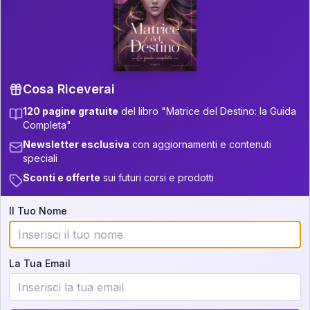
P.S. Interpretazione parziale
👇
gratuita
Scorri più in basso per vedere
un'interpretazione parziale gratuita della tua
Matrice! (o clicca qui!)
Cosa Riceverai
120 pagine gratuite
del libro "Matrice del Destino: la Guida
📚
Libro in Arrivo
Completa"
Iscriviti alla newsletter per ricevere
Newsletter esclusiva
con aggiornamenti e contenuti
aggiornamenti quando sarà disponibile.
speciali
Sconti e offerte
sui futuri corsi e prodotti
Il Tuo Nome
Cosa scoprirete nella vostra
interpretazione:
La Tua Email
💕
Come rafforzare la vostra unione