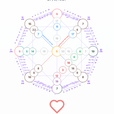
20
anni
15
7
9
19
3
5
21
6
21-22,5
13
18,5-19
3
6
22,5-23,5
17,5-18,5
9
20
16-17,5
23,5-24
6
anni
anni
9
10
30
15
25
26-27,5
13,5-14
12,5-13,5
27,5-28,5
anni
anni
11-12,5
28,5-29
17
15
7
11
9
22
8,5-9
31-32,5
22
6
21
15
7,5-8,5
32,5-33,5
9
5
7
17
6-7,5
33,5-34
6
generazione maschile
anni
8
generazione femminile
5
anni
21
35
16
17
3,5-4
36-37,5
15
9
2,5-3,5
37,5-38,5
6
10
1-2,5
38,5-39
0
40
9
5
19
5
14
19
10
15
6
7
anni
anni
6
78,5-79
11
41-42,5
7
77,5-78,5
10
42,5-43,5
16
18
19
76-77,5
43,5-44
5
anni
anni
75
45
7
9
8
18
73,5-74
46-47,5
3
12
8
72,5-73,5
47,5-48,5
5
6
8
17
71-72,5
48,5-49
21
12
7
16
8
19
70
50
68,5-69
51-52,5
67,5-68,5
52,5-53,5
anni
anni
66-67,5
53,5-54
10
anni
anni
13
65
55
21
63,5-64
56-57,5
5
8
20
62,5-63,5
57,5-58,5
5
7
61-62,5
58,5-59
15
17
10
12
22
19
11
60
anni