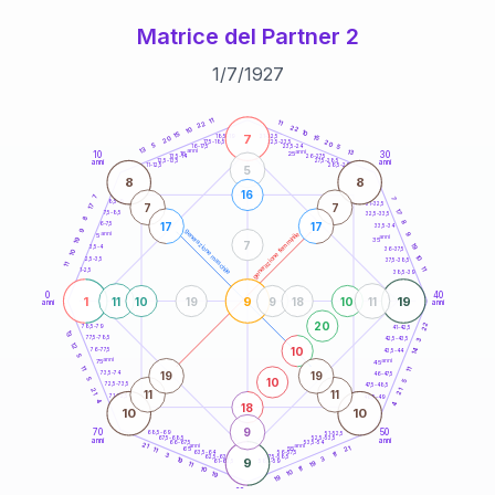
Matrice del Partner 2
1
/
7
/
1927
20
anni
11
11
22
22
10
10
15
7
21-22,5
15
18,5-19
20
20
22,5-23,5
17,5-18,5
5
5
16-17,5
23,5-24
13
anni
anni
13
10
30
15
25
26-27,5
13,5-14
12,5-13,5
27,5-28,5
anni
anni
11-12,5
28,5-29
5
8
8
16
7
7
8,5-9
31-32,5
7
7
17
17
7,5-8,5
32,5-33,5
8
8
17
17
6-7,5
33,5-34
9
generazione maschile
anni
9
generazione femminile
5
anni
19
35
7
19
3,5-4
36-37,5
10
10
2,5-3,5
37,5-38,5
11
11
1-2,5
38,5-39
0
40
1
9
19
11
10
19
9
18
10
11
anni
anni
20
22
78,5-79
41-42,5
13
77,5-78,5
42,5-43,5
3
12
10
14
76-77,5
43,5-44
5
anni
anni
75
45
11
11
19
19
73,5-74
46-47,5
10
5
5
72,5-73,5
47,5-48,5
21
21
11
11
71-72,5
48,5-49
4
18
4
10
10
9
70
50
68,5-69
51-52,5
67,5-68,5
52,5-53,5
anni
anni
66-67,5
53,5-54
21
anni
anni
21
65
55
11
63,5-64
56-57,5
11
3
62,5-63,5
57,5-58,5
3
19
9
61-62,5
19
58,5-59
11
11
10
10
19
19
60