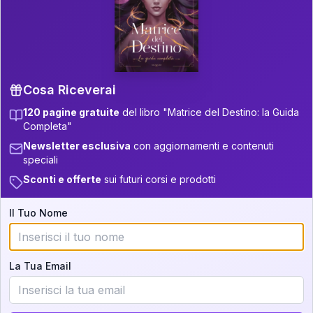
P.S. Interpretazione parziale
👇
gratuita
Scorri più in basso per vedere
un'interpretazione parziale gratuita della tua
Matrice! (o clicca qui!)
Cosa Riceverai
120 pagine gratuite
del libro "Matrice del Destino: la Guida
📚
Libro in Arrivo
Completa"
Iscriviti alla newsletter per ricevere
Newsletter esclusiva
con aggiornamenti e contenuti
aggiornamenti quando sarà disponibile.
speciali
Sconti e offerte
sui futuri corsi e prodotti
Il Tuo Nome
Cosa scoprirete nella vostra
interpretazione:
La Tua Email
💕
Come rafforzare la vostra unione