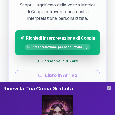
Scopri il significato della vostra Matrice
di Coppia attraverso una nostra
interpretazione personalizzata.
Richiedi Interpretazione di Coppia
✨
Interpretazione personalizzata
⚡
Consegna in 48 ore
Libro in Arrivo
Ricevi la Tua Copia Gratuita del Libro
📚
Guida completa di Coppia
Ricevi la Tua Copia Gratuita
Clo
Il libro è in fase di scrittura. Iscriviti alla newsletter
per ricevere aggiornamenti!