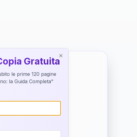
Copia Gratuita
Close
subito le prime 120 pagine
tino: la Guida Completa"
o destino
trice di