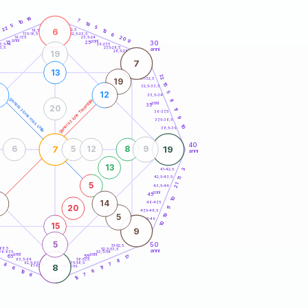
20
anni
16
7
10
19
5
5
22
6
21-22,5
13
18,5-19
22,5-23,5
6
17,5-18,5
20
16-17,5
23,5-24
anni
anni
9
30
15
25
26-27,5
3,5-14
3,5
27,5-28,5
anni
28,5-29
19
7
13
22
31-32,5
19
15
32,5-33,5
5
1
12
33,5-34
generazione maschile
generazione femminile
8
anni
35
20
17
36-37,5
9
37,5-38,5
10
38,5-39
40
7
19
6
5
12
8
9
anni
13
3
41-42,5
42,5-43,5
11
5
21
43,5-44
anni
45
10
14
46-47,5
20
11
47,5-48,5
19
5
48,5-49
10
15
9
5
50
51-52,5
-68,5
52,5-53,5
anni
66-67,5
53,5-54
anni
anni
17
65
55
63,5-64
56-57,5
8
6
62,5-63,5
57,5-58,5
8
7
8
61-62,5
58,5-59
17
6
16
6
6
7
15
60
anni