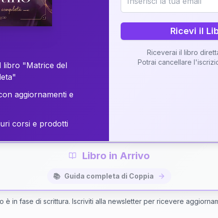
o della vostra Matrice di Coppia attraverso una n
personalizzata.
Ricevi il Li
Riceverai il libro diret
Potrai cancellare l'iscriz
 libro "Matrice del
Richiedi Interpretazione di Coppia
leta"
on aggiornamenti e
✨
Interpretazione personalizzata
⚡
Consegna in 48 ore
uri corsi e prodotti
Libro in Arrivo
📚
Guida completa di Coppia
bro è in fase di scrittura. Iscriviti alla newsletter per ricevere aggiorna