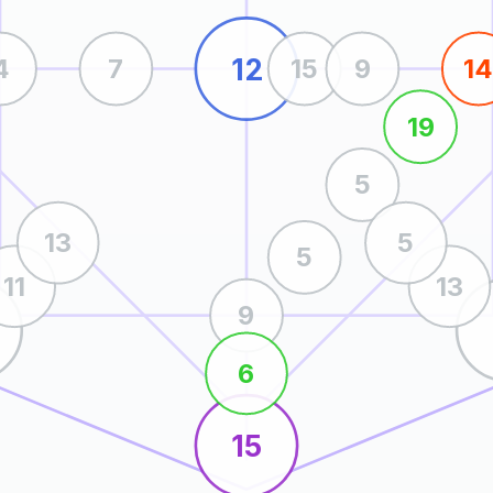
12
4
7
15
9
1
19
5
13
5
5
11
13
9
6
15