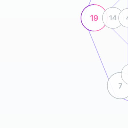
19
14
7