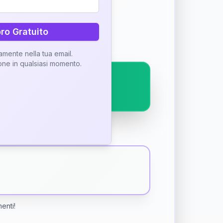
ostra interpretazione
bro Gratuito
tamente nella tua email.
ione in qualsiasi momento.
menti!