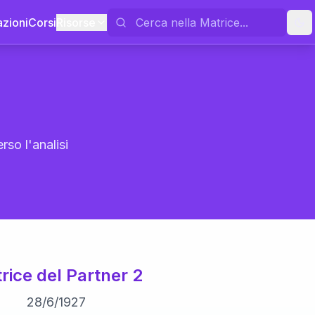
azioni
Corsi
Risorse
rso l'analisi
rice del Partner 2
28
/
6
/
1927