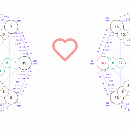
6
6
11
20
9
9
30
10
5
1
5-28,5
12,5-1
anni
anni
28,5-29
11-12,5
7
16
22
22
8,5-9
31-32,5
6
10
6
15
7,5-8,5
32,5-33,5
14
5
2
6-7,5
33,5-34
8
anni
8
5
anni
35
8
17
3,5-4
36-37,5
18
9
2,5-3,5
37,5-38,5
10
10
1-2,5
38,5-39
40
0
19
10
6
7
9
17
anni
anni
6
78,5-79
41-42,5
11
3
77,5-78,5
10
42,5-43,5
20
76-77,5
19
43,5-44
3
anni
anni
75
45
10
9
5
73,5-74
46-47,5
20
8
72,5-73,5
47,5-48,5
10
17
8
5
71-72,5
48,5-49
10
7
8
18
50
70
68,5-69
51-52,5
67,5
-53,5
anni
anni
4
8
13
8
1
5
20