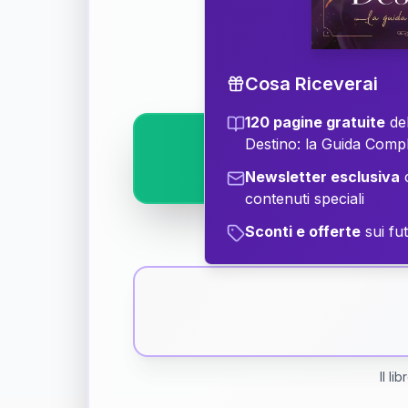
Scopri il significat
Cosa Riceverai
120 pagine gratuite
del
Destino: la Guida Comp
Newsletter esclusiva
c
contenuti speciali
Sconti e offerte
sui fut
Il li