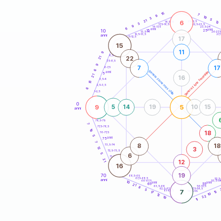
20
anni
15
7
9
19
3
5
21
6
21-22,5
13
18,5-19
3
22,5-23,5
17,5-18,5
9
16-17,5
23,5-24
6
anni
anni
10
15
25
26-27,
13,5-14
12,5-13,5
27,
anni
11-12,5
17
15
11
9
8,5-9
22
21
7,5-8,5
9
7
17
6-7,5
6
generazione maschile
generazione femminile
anni
5
21
16
3,5-4
15
2,5-3,5
6
1-2,5
0
9
5
5
14
19
10
15
anni
78,5-79
7
77,5-78,5
16
18
76-77,5
5
anni
75
7
8
18
73,5-74
12
3
72,5-73,5
5
6
71-72,5
21
12
16
19
70
68,5-69
67,5-68,5
52,5
anni
66-67,5
53,5-5
10
anni
anni
65
55
21
63,5-64
56-57,5
8
62,5-63,5
57,5-58,5
5
7
61-62,5
58,5-59
15
17
10
12
22
19
11
60
anni