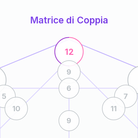
Matrice di Coppia
12
9
6
5
7
10
11
9