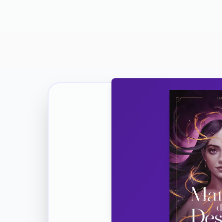
Ricevi la Tua Copia Gratuit
Unisciti
Vuoi co