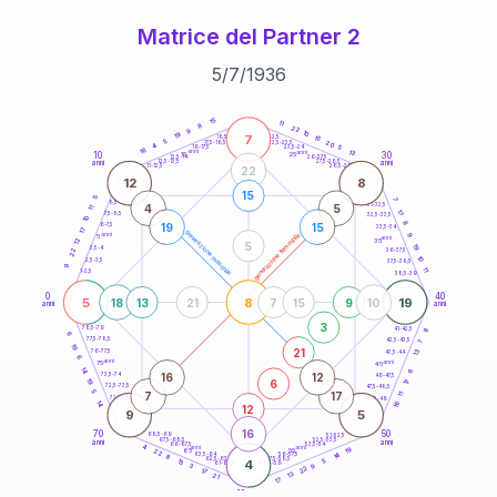
Matrice del Partner 2
5
/
7
/
1936
20
anni
15
11
8
22
9
10
19
7
21-22,5
15
18,5-19
5
20
22,5-23,5
17,5-18,5
4
5
16-17,5
23,5-24
16
anni
anni
13
10
30
15
25
26-27,5
13,5-14
12,5-13,5
27,5-28,5
anni
anni
11-12,5
28,5-29
22
12
8
15
5
7
8,5-9
31-32,5
4
5
11
17
7,5-8,5
32,5-33,5
10
8
19
15
6-7,5
33,5-34
17
generazione maschile
anni
9
generazione femminile
5
anni
12
35
5
19
3,5-4
22
36-37,5
10
2,5-3,5
37,5-38,5
9
11
1-2,5
38,5-39
0
40
5
8
19
18
13
21
7
15
9
10
anni
anni
3
8
78,5-79
41-42,5
6
77,5-78,5
42,5-43,5
7
19
21
13
76-77,5
43,5-44
6
anni
anni
75
45
14
6
16
12
73,5-74
46-47,5
6
19
17
72,5-73,5
47,5-48,5
5
7
17
11
71-72,5
48,5-49
16
14
12
9
5
16
70
50
68,5-69
51-52,5
67,5-68,5
52,5-53,5
anni
anni
66-67,5
53,5-54
4
anni
anni
19
65
55
22
14
63,5-64
56-57,5
8
62,5-63,5
57,5-58,5
13
4
5
61-62,5
58,5-59
9
3
22
17
13
21
17
60