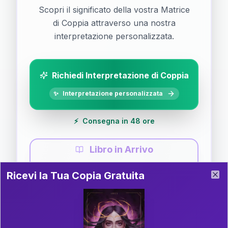
Scopri il significato della vostra Matrice
di Coppia attraverso una nostra
interpretazione personalizzata.
Richiedi Interpretazione di Coppia
✨
Interpretazione personalizzata
⚡
Consegna in 48 ore
Libro in Arrivo
Ricevi la Tua Copia Gratuita del Libro
📚
Guida completa di Coppia
Ricevi la Tua Copia Gratuita
Clo
Il libro è in fase di scrittura. Iscriviti alla newsletter
per ricevere aggiornamenti!