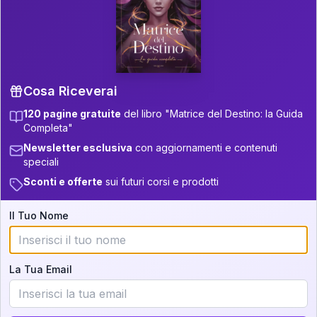
P.S. Interpretazione parziale
👇
gratuita
Scorri più in basso per vedere
un'interpretazione parziale gratuita della tua
Matrice! (o clicca qui!)
Cosa Riceverai
120 pagine gratuite
del libro "Matrice del Destino: la Guida
📚
Libro in Arrivo
Completa"
Iscriviti alla newsletter per ricevere
Newsletter esclusiva
con aggiornamenti e contenuti
aggiornamenti quando sarà disponibile.
speciali
Sconti e offerte
sui futuri corsi e prodotti
Il Tuo Nome
Cosa scoprirete nella vostra
interpretazione:
La Tua Email
💕
Come rafforzare la vostra unione