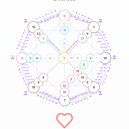
20
anni
15
7
9
19
3
5
21
6
21-22,5
13
18,5-19
3
6
22,5-23,5
17,5-18,5
9
20
16-17,5
23,5-24
6
anni
anni
9
10
30
15
25
26-27,5
13,5-14
12,5-13,5
27,5-28,5
anni
anni
11-12,5
28,5-29
17
15
7
11
9
22
8,5-9
31-32,5
22
6
21
15
7,5-8,5
32,5-33,5
9
5
7
17
6-7,5
33,5-34
6
generazione maschile
anni
8
generazione femminile
5
anni
21
35
16
17
3,5-4
36-37,5
15
9
2,5-3,5
37,5-38,5
6
10
1-2,5
38,5-39
0
40
9
5
19
5
14
19
10
15
6
7
anni
anni
6
78,5-79
11
41-42,5
7
77,5-78,5
10
42,5-43,5
16
18
19
76-77,5
43,5-44
5
anni
anni
75
45
7
9
8
18
73,5-74
46-47,5
3
12
8
72,5-73,5
47,5-48,5
5
6
8
17
71-72,5
48,5-49
21
12
7
16
8
19
70
50
68,5-69
51-52,5
67,5-68,5
52,5-53,5
anni
anni
66-67,5
53,5-54
10
anni
anni
13
65
55
21
63,5-64
56-57,5
5
8
20
62,5-63,5
57,5-58,5
5
7
61-62,5
58,5-59
15
17
10
12
22
19
11
60
anni