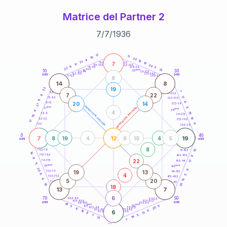
Matrice del Partner 2
7
/
7
/
1936
20
anni
17
11
10
22
4
10
21
7
21-22,5
15
18,5-19
11
20
22,5-23,5
17,5-18,5
8
5
16-17,5
23,5-24
22
anni
anni
13
10
30
15
25
26-27,5
13,5-14
12,5-13,5
27,5-28,5
anni
anni
11-12,5
28,5-29
8
14
8
22
19
7
8,5-9
31-32,5
7
22
8
17
7,5-8,5
32,5-33,5
11
8
20
14
6-7,5
33,5-34
21
generazione maschile
anni
9
generazione femminile
5
anni
35
4
4
19
3,5-4
36-37,5
10
10
2,5-3,5
37,5-38,5
17
11
1-2,5
38,5-39
0
40
7
12
19
8
19
4
6
18
4
5
anni
anni
8
10
78,5-79
41-42,5
16
77,5-78,5
9
42,5-43,5
9
22
76-77,5
17
43,5-44
11
anni
anni
75
45
20
8
19
13
73,5-74
46-47,5
4
8
5
72,5-73,5
47,5-48,5
6
5
20
15
71-72,5
48,5-49
22
19
18
13
7
6
70
50
68,5-69
51-52,5
67,5-68,5
52,5-53,5
anni
anni
66-67,5
53,5-54
18
anni
anni
9
65
55
5
20
63,5-64
56-57,5
6
62,5-63,5
57,5-58,5
6
19
6
61-62,5
58,5-59
13
8
5
7
19
13
7
60