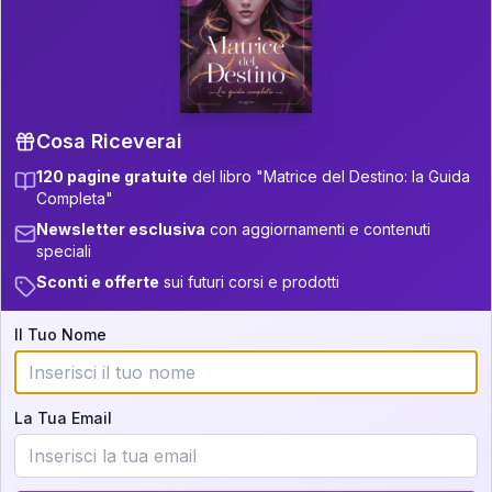
P.S. Interpretazione parziale
👇
gratuita
Scorri più in basso per vedere
un'interpretazione parziale gratuita della tua
Matrice! (o clicca qui!)
Cosa Riceverai
120 pagine gratuite
del libro "Matrice del Destino: la Guida
📚
Libro in Arrivo
Completa"
Iscriviti alla newsletter per ricevere
Newsletter esclusiva
con aggiornamenti e contenuti
aggiornamenti quando sarà disponibile.
speciali
Sconti e offerte
sui futuri corsi e prodotti
Il Tuo Nome
Cosa scoprirete nella vostra
interpretazione:
La Tua Email
💕
Come rafforzare la vostra unione