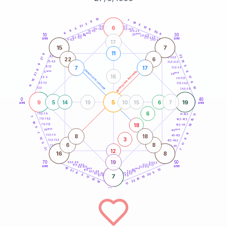
20
anni
15
7
9
19
3
5
21
6
21-22,5
13
18,5-19
3
6
22,5-23,5
17,5-18,5
9
20
16-17,5
23,5-24
6
anni
anni
9
10
30
15
25
26-27,5
13,5-14
12,5-13,5
27,5-28,5
anni
anni
11-12,5
28,5-29
17
15
7
11
9
22
8,5-9
31-32,5
22
6
21
15
7,5-8,5
32,5-33,5
9
5
7
17
6-7,5
33,5-34
6
generazione maschile
anni
8
generazione femminile
5
anni
21
35
16
17
3,5-4
36-37,5
15
9
2,5-3,5
37,5-38,5
6
10
1-2,5
38,5-39
0
40
9
5
19
5
14
19
10
15
6
7
anni
anni
6
78,5-79
11
41-42,5
7
77,5-78,5
10
42,5-43,5
16
18
19
76-77,5
43,5-44
5
anni
anni
75
45
7
9
8
18
73,5-74
46-47,5
3
12
8
72,5-73,5
47,5-48,5
5
6
8
17
71-72,5
48,5-49
21
12
7
16
8
19
70
50
68,5-69
51-52,5
67,5-68,5
52,5-53,5
anni
anni
66-67,5
53,5-54
10
anni
anni
13
65
55
21
63,5-64
56-57,5
5
8
20
62,5-63,5
57,5-58,5
5
7
61-62,5
58,5-59
15
17
10
12
22
19
11
60
anni