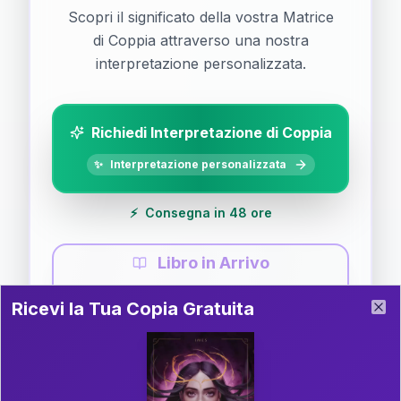
Scopri il significato della vostra Matrice
di Coppia attraverso una nostra
interpretazione personalizzata.
Richiedi Interpretazione di Coppia
✨
Interpretazione personalizzata
⚡
Consegna in 48 ore
Libro in Arrivo
Ricevi la Tua Copia Gratuita del Libro
📚
Guida completa di Coppia
Ricevi la Tua Copia Gratuita
Clo
Il libro è in fase di scrittura. Iscriviti alla newsletter
per ricevere aggiornamenti!