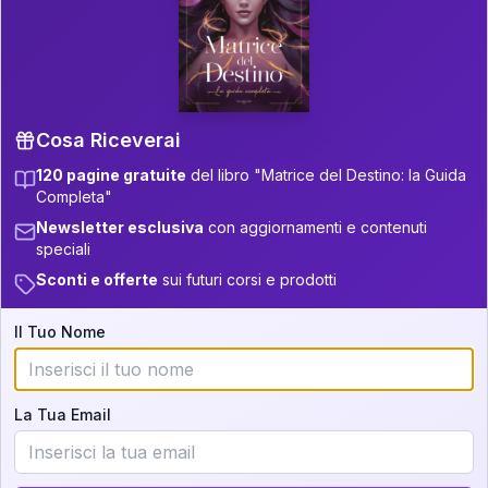
P.S. Interpretazione parziale
👇
gratuita
Scorri più in basso per vedere
un'interpretazione parziale gratuita della tua
Matrice! (o clicca qui!)
Cosa Riceverai
120 pagine gratuite
del libro "Matrice del Destino: la Guida
📚
Libro in Arrivo
Completa"
Iscriviti alla newsletter per ricevere
Newsletter esclusiva
con aggiornamenti e contenuti
aggiornamenti quando sarà disponibile.
speciali
Sconti e offerte
sui futuri corsi e prodotti
Il Tuo Nome
Cosa scoprirete nella vostra
interpretazione:
La Tua Email
💕
Come rafforzare la vostra unione