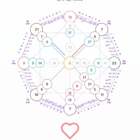
20
anni
3
16
18
4
6
5
6
12
21-22,5
19
18,5-19
15
9
22,5-23,5
17,5-18,5
9
8
16-17,5
23,5-24
3
anni
anni
15
10
30
15
25
26-27,5
13,5-14
12,5-13,5
27,5-28,5
anni
anni
11-12,5
28,5-29
11
21
7
17
9
7
8,5-9
31-32,5
7
6
6
18
7,5-8,5
32,5-33,5
9
11
4
17
6-7,5
33,5-34
3
generazione maschile
anni
11
generazione femminile
5
anni
35
15
22
17
3,5-4
36-37,5
12
6
2,5-3,5
37,5-38,5
21
10
1-2,5
38,5-39
0
40
9
5
22
5
14
19
10
15
9
4
anni
anni
3
78,5-79
41-42,5
5
7
77,5-78,5
10
42,5-43,5
16
21
16
76-77,5
43,5-44
5
anni
anni
75
45
7
6
8
21
73,5-74
46-47,5
6
12
5
72,5-73,5
47,5-48,5
5
6
5
17
71-72,5
48,5-49
21
10
12
16
11
19
70
50
68,5-69
51-52,5
67,5-68,5
52,5-53,5
anni
anni
66-67,5
53,5-54
10
anni
anni
22
65
55
21
63,5-64
56-57,5
11
8
62,5-63,5
57,5-58,5
11
5
7
61-62,5
18
58,5-59
17
7
12
19
7
14
60
anni