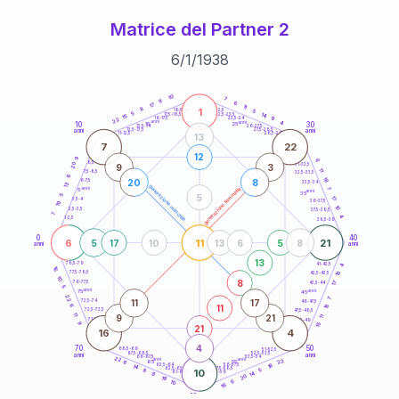
Matrice del Partner 2
6
/
1
/
1938
20
anni
10
7
9
6
17
11
8
1
21-22,5
5
18,5-19
5
14
22,5-23,5
17,5-18,5
15
9
16-17,5
23,5-24
22
anni
anni
4
10
30
15
25
26-27,5
13,5-14
12,5-13,5
27,5-28,5
anni
anni
11-12,5
28,5-29
13
7
22
12
9
6
8,5-9
31-32,5
20
9
3
11
7,5-8,5
32,5-33,5
6
18
20
8
6-7,5
33,5-34
13
generazione maschile
anni
7
generazione femminile
5
anni
35
5
5
17
3,5-4
36-37,5
19
10
2,5-3,5
37,5-38,5
7
4
1-2,5
38,5-39
0
40
6
11
21
5
17
10
13
6
5
8
anni
anni
13
78,5-79
4
41-42,5
16
77,5-78,5
10
42,5-43,5
10
8
76-77,5
17
43,5-44
5
anni
anni
75
45
22
7
11
17
73,5-74
46-47,5
18
11
6
72,5-73,5
47,5-48,5
11
9
21
11
71-72,5
48,5-49
9
15
21
16
4
4
70
50
68,5-69
51-52,5
67,5-68,5
52,5-53,5
anni
anni
66-67,5
53,5-54
22
anni
anni
22
65
55
6
18
63,5-64
56-57,5
14
62,5-63,5
57,5-58,5
8
10
5
61-62,5
58,5-59
14
8
20
18
6
10
16
60