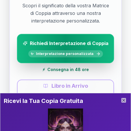
Scopri il significato della vostra Matrice
di Coppia attraverso una nostra
interpretazione personalizzata.
Richiedi Interpretazione di Coppia
✨
Interpretazione personalizzata
⚡
Consegna in 48 ore
Libro in Arrivo
Ricevi la Tua Copia Gratuita del Libro
📚
Guida completa di Coppia
Ricevi la Tua Copia Gratuita
Clo
Il libro è in fase di scrittura. Iscriviti alla newsletter
per ricevere aggiornamenti!