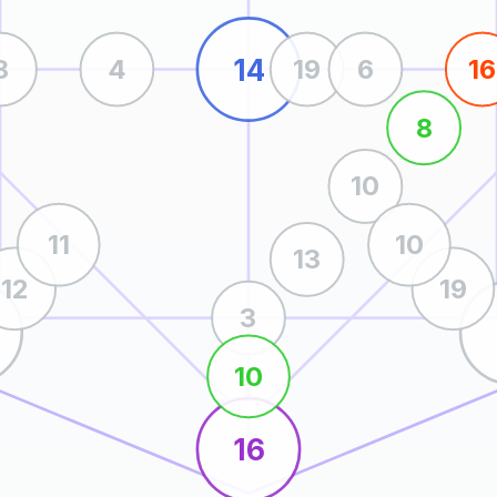
14
8
4
19
6
16
8
10
11
10
13
12
19
3
10
16