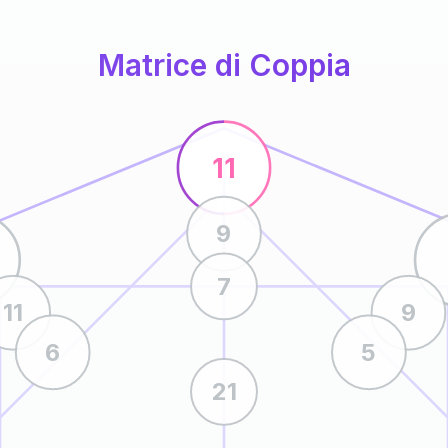
Matrice di Coppia
11
9
7
11
9
6
5
21