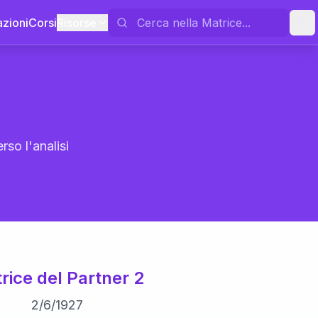
azioni
Corsi
Risorse
rso l'analisi
rice del Partner 2
2
/
6
/
1927