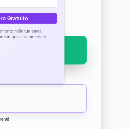
ostra interpretazione
bro Gratuito
tamente nella tua email.
ione in qualsiasi momento.
menti!