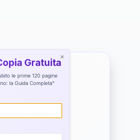
Copia Gratuita
Close
subito le prime 120 pagine
tino: la Guida Completa"
o destino
trice di