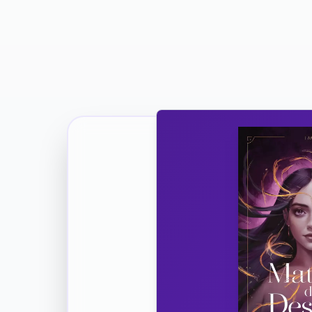
Ricevi la Tua Copia Gratuit
Unisciti
Vuoi co