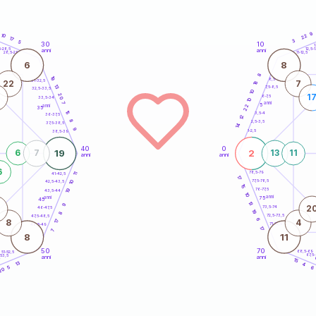
9
10
22
17
3
5
30
10
5
1
5-28,5
12,5-1
anni
anni
28,5-29
11-12,5
6
8
8
19
8,5-9
31-32,5
22
7
18
13
7,5-8,5
32,5-33,5
10
20
1
6-7,5
33,5-34
10
anni
7
5
22
anni
35
15
3,5-4
36-37,5
12
8
2,5-3,5
37,5-38,5
14
9
1-2,5
38,5-39
40
0
19
2
6
7
13
11
anni
anni
6
78,5-79
41-42,5
11
17
77,5-78,5
10
42,5-43,5
15
76-77,5
19
43,5-44
10
anni
anni
75
45
13
9
2
73,5-74
46-47,5
19
8
72,5-73,5
47,5-48,5
6
17
8
4
71-72,5
48,5-49
17
7
8
11
50
70
68,5-69
51-52,5
67,5
-53,5
anni
anni
4
15
13
4
5
6
20