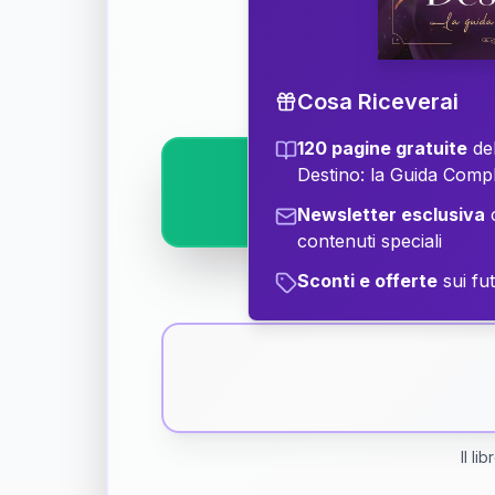
Scopri il significat
Cosa Riceverai
120 pagine gratuite
del
Destino: la Guida Comp
Newsletter esclusiva
c
contenuti speciali
Sconti e offerte
sui fut
Il li