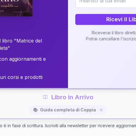
o della vostra Matrice di Coppia attraverso una n
personalizzata.
Ricevi il Li
Riceverai il libro diret
Potrai cancellare l'iscriz
 libro "Matrice del
Richiedi Interpretazione di Coppia
leta"
on aggiornamenti e
✨
Interpretazione personalizzata
⚡
Consegna in 48 ore
uri corsi e prodotti
Libro in Arrivo
📚
Guida completa di Coppia
bro è in fase di scrittura. Iscriviti alla newsletter per ricevere aggiorna