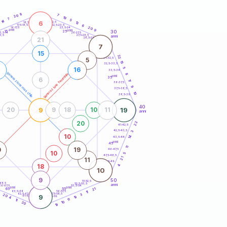
20
anni
8
7
20
19
7
5
14
6
21-22,5
13
18,5-19
22,5-23,5
6
17,5-18,5
20
16-17,5
23,5-24
anni
anni
9
30
15
25
26-27,5
3,5-14
3,5
27,5-28,5
anni
28,5-29
21
7
15
22
31-32,5
5
15
32,5-33,5
5
7
16
33,5-34
generazione maschile
generazione femminile
8
anni
35
6
17
36-37,5
9
37,5-38,5
10
38,5-39
40
9
19
20
9
18
10
11
anni
20
22
41-42,5
42,5-43,5
3
10
14
43,5-44
anni
45
11
0
19
46-47,5
10
5
47,5-48,5
21
11
48,5-49
4
18
10
9
50
51-52,5
-68,5
52,5-53,5
anni
66-67,5
53,5-54
anni
anni
21
65
55
63,5-64
56-57,5
11
62,5-63,5
57,5-58,5
3
20
9
61-62,5
58,5-59
19
4
11
11
10
20
19
60
anni