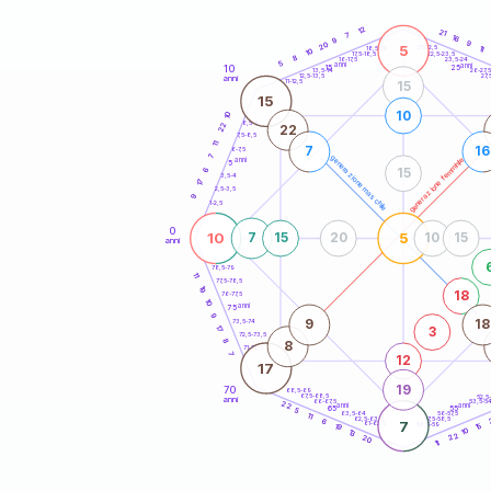
20
anni
12
21
7
16
9
9
20
5
21-22,5
11
18,5-19
10
22,5-23,5
17,5-18,5
8
16-17,5
23,5-24
5
anni
anni
10
15
25
26-27,
13,5-14
12,5-13,5
27,
anni
11-12,5
15
15
10
10
8,5-9
22
22
7,5-8,5
11
7
16
6-7,5
7
generazione maschile
generazione femminile
anni
5
15
6
3,5-4
17
2,5-3,5
9
1-2,5
0
10
5
7
15
20
10
15
anni
78,5-79
11
77,5-78,5
19
18
76-77,5
10
anni
75
9
9
18
73,5-74
17
3
72,5-73,5
8
8
71-72,5
7
12
17
19
70
68,5-69
67,5-68,5
52,5
anni
66-67,5
53,5-5
22
anni
anni
65
55
5
63,5-64
56-57,5
11
62,5-63,5
57,5-58,5
6
7
61-62,5
58,5-59
15
19
10
13
22
20
11
60
anni