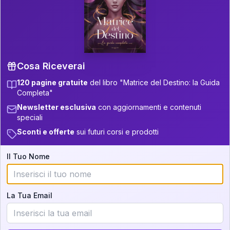
P.S. Interpretazione parziale
👇
gratuita
Scorri più in basso per vedere
un'interpretazione parziale gratuita della tua
Matrice! (o clicca qui!)
Cosa Riceverai
120 pagine gratuite
del libro "Matrice del Destino: la Guida
📚
Libro in Arrivo
Completa"
Iscriviti alla newsletter per ricevere
Newsletter esclusiva
con aggiornamenti e contenuti
aggiornamenti quando sarà disponibile.
speciali
Sconti e offerte
sui futuri corsi e prodotti
Il Tuo Nome
Cosa scoprirete nella vostra
interpretazione:
La Tua Email
💕
Come rafforzare la vostra unione