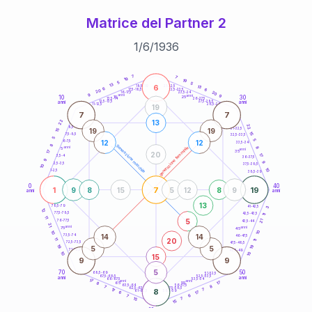
Matrice del Partner 2
1
/
6
/
1936
20
anni
7
7
19
19
5
5
13
6
21-22,5
13
18,5-19
6
6
22,5-23,5
17,5-18,5
20
20
16-17,5
23,5-24
9
anni
anni
9
10
30
15
25
26-27,5
13,5-14
12,5-13,5
27,5-28,5
anni
anni
11-12,5
28,5-29
19
7
7
22
13
22
8,5-9
31-32,5
19
19
15
15
7,5-8,5
32,5-33,5
5
5
12
12
6-7,5
33,5-34
8
generazione maschile
anni
8
generazione femminile
5
anni
35
17
20
17
3,5-4
36-37,5
9
9
2,5-3,5
37,5-38,5
10
10
1-2,5
38,5-39
0
40
1
7
19
9
8
15
5
12
8
9
anni
anni
13
78,5-79
3
41-42,5
12
77,5-78,5
42,5-43,5
11
11
5
21
76-77,5
43,5-44
21
anni
anni
75
45
10
10
14
14
73,5-74
46-47,5
20
11
11
72,5-73,5
47,5-48,5
19
19
5
5
71-72,5
48,5-49
10
10
15
9
9
5
70
50
68,5-69
51-52,5
67,5-68,5
52,5-53,5
anni
anni
66-67,5
53,5-54
17
anni
anni
17
65
55
8
8
63,5-64
56-57,5
7
62,5-63,5
57,5-58,5
17
8
7
61-62,5
58,5-59
17
6
6
7
15
7
15
60