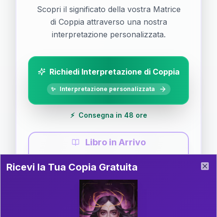
Scopri il significato della vostra Matrice
di Coppia attraverso una nostra
interpretazione personalizzata.
Richiedi Interpretazione di Coppia
✨
Interpretazione personalizzata
⚡
Consegna in 48 ore
Libro in Arrivo
Ricevi la Tua Copia Gratuita del Libro
📚
Guida completa di Coppia
Ricevi la Tua Copia Gratuita
Clo
Il libro è in fase di scrittura. Iscriviti alla newsletter
per ricevere aggiornamenti!