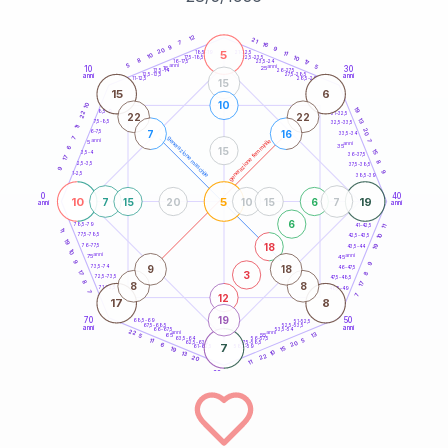
20
anni
12
21
7
16
9
9
20
5
21-22,5
11
18,5-19
10
10
22,5-23,5
17,5-18,5
8
17
16-17,5
23,5-24
5
anni
anni
5
10
30
15
25
26-27,5
13,5-14
12,5-13,5
27,5-28,5
anni
anni
11-12,5
28,5-29
15
15
6
10
10
19
8,5-9
22
31-32,5
22
22
13
7,5-8,5
32,5-33,5
11
20
7
16
6-7,5
33,5-34
7
generazione maschile
anni
7
generazione femminile
5
anni
35
6
15
15
3,5-4
36-37,5
17
8
2,5-3,5
37,5-38,5
9
9
1-2,5
38,5-39
0
40
10
5
19
7
15
20
10
15
6
7
anni
anni
6
78,5-79
11
41-42,5
11
77,5-78,5
10
42,5-43,5
19
18
19
76-77,5
43,5-44
10
anni
anni
75
45
9
9
9
18
73,5-74
46-47,5
3
17
8
72,5-73,5
47,5-48,5
8
8
8
17
71-72,5
48,5-49
7
12
7
17
8
19
70
50
68,5-69
51-52,5
67,5-68,5
52,5-53,5
anni
anni
66-67,5
53,5-54
22
anni
anni
13
65
55
5
63,5-64
56-57,5
5
11
20
62,5-63,5
57,5-58,5
6
7
61-62,5
58,5-59
15
19
10
13
22
20
11
60
anni