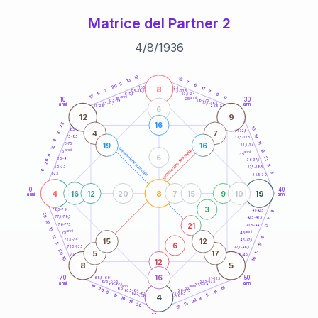
Matrice del Partner 2
4
/
8
/
1936
20
anni
18
15
10
7
3
6
20
8
21-22,5
17
18,5-19
7
7
22,5-23,5
17,5-18,5
5
8
16-17,5
23,5-24
17
anni
anni
17
10
30
15
25
26-27,5
13,5-14
12,5-13,5
27,5-28,5
anni
anni
11-12,5
28,5-29
6
12
9
22
16
10
8,5-9
31-32,5
4
7
10
19
7,5-8,5
32,5-33,5
8
11
19
16
6-7,5
33,5-34
16
generazione maschile
anni
10
generazione femminile
5
anni
35
9
6
21
3,5-4
36-37,5
20
11
2,5-3,5
37,5-38,5
6
3
1-2,5
38,5-39
0
40
4
8
19
16
12
20
7
15
9
10
anni
anni
3
8
78,5-79
41-42,5
20
77,5-78,5
42,5-43,5
7
16
21
13
76-77,5
43,5-44
10
anni
anni
75
45
12
6
15
12
73,5-74
46-47,5
6
5
17
72,5-73,5
47,5-48,5
20
5
17
11
71-72,5
48,5-49
16
10
12
8
5
16
70
50
68,5-69
51-52,5
67,5-68,5
52,5-53,5
anni
anni
66-67,5
53,5-54
10
anni
anni
19
65
55
20
14
63,5-64
56-57,5
5
62,5-63,5
57,5-58,5
12
4
5
61-62,5
58,5-59
9
10
22
16
13
20
17
60