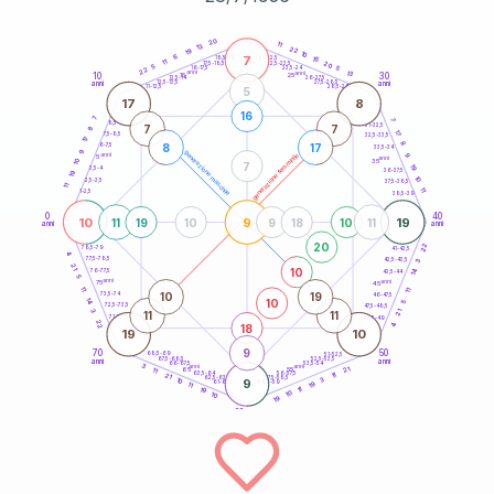
20
anni
20
11
13
22
19
10
6
7
21-22,5
15
18,5-19
11
20
22,5-23,5
17,5-18,5
5
5
16-17,5
23,5-24
22
anni
anni
13
10
30
15
25
26-27,5
13,5-14
12,5-13,5
27,5-28,5
anni
anni
11-12,5
28,5-29
5
17
8
16
7
7
8,5-9
31-32,5
7
7
8
17
7,5-8,5
32,5-33,5
17
8
8
17
6-7,5
33,5-34
9
generazione maschile
anni
9
generazione femminile
5
anni
35
10
7
19
3,5-4
36-37,5
19
10
2,5-3,5
37,5-38,5
11
11
1-2,5
38,5-39
0
40
10
9
19
11
19
10
9
18
10
11
anni
anni
20
22
78,5-79
41-42,5
4
77,5-78,5
42,5-43,5
3
21
10
14
76-77,5
43,5-44
5
anni
anni
75
45
11
11
10
19
73,5-74
46-47,5
10
14
5
72,5-73,5
47,5-48,5
3
21
11
11
71-72,5
48,5-49
22
18
4
19
10
9
70
50
68,5-69
51-52,5
67,5-68,5
52,5-53,5
anni
anni
66-67,5
53,5-54
3
anni
anni
21
65
55
11
63,5-64
56-57,5
11
21
62,5-63,5
57,5-58,5
3
10
9
61-62,5
19
58,5-59
11
11
19
10
10
19
60
anni