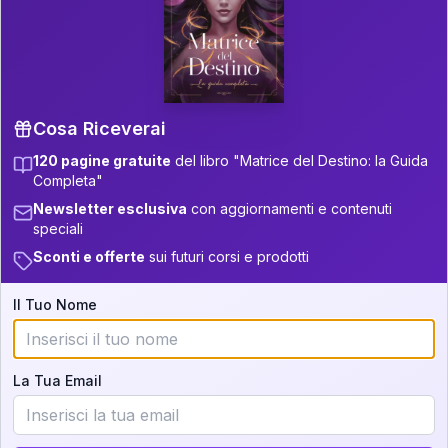
P.S. Interpretazione parziale
👇
gratuita
Scorri più in basso per vedere
un'interpretazione parziale gratuita della tua
Matrice! (o clicca qui!)
Cosa Riceverai
120 pagine gratuite
del libro "Matrice del Destino: la Guida
📚
Libro in Arrivo
Completa"
Iscriviti alla newsletter per ricevere
Newsletter esclusiva
con aggiornamenti e contenuti
aggiornamenti quando sarà disponibile.
speciali
Sconti e offerte
sui futuri corsi e prodotti
Il Tuo Nome
Cosa scoprirete nella vostra
interpretazione:
La Tua Email
💕
Come rafforzare la vostra unione