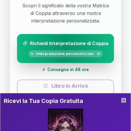
Scopri il significato della vostra Matrice
di Coppia attraverso una nostra
interpretazione personalizzata.
Richiedi Interpretazione di Coppia
✨
Interpretazione personalizzata
⚡
Consegna in 48 ore
Libro in Arrivo
Ricevi la Tua Copia Gratuita del Libro
📚
Guida completa di Coppia
Ricevi la Tua Copia Gratuita
Clo
Il libro è in fase di scrittura. Iscriviti alla newsletter
per ricevere aggiornamenti!