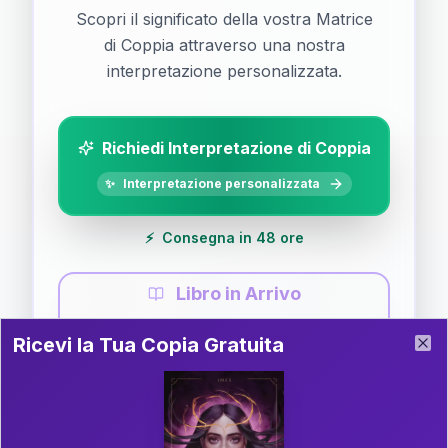
Scopri il significato della vostra Matrice
di Coppia attraverso una nostra
interpretazione personalizzata.
Richiedi Interpretazione di Coppia
✨
Interpretazione personalizzata
⚡
Consegna in 48 ore
Libro in Arrivo
Ricevi la Tua Copia Gratuita del Libro
📚
Guida completa di Coppia
Ricevi la Tua Copia Gratuita
Clo
Il libro è in fase di scrittura. Iscriviti alla newsletter
per ricevere aggiornamenti!