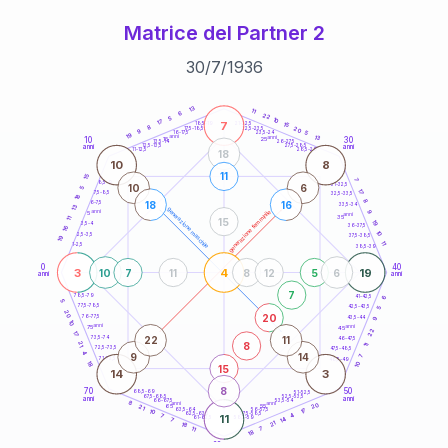
Matrice del Partner 2
30
/
7
/
1936
20
anni
13
11
6
22
5
10
17
7
21-22,5
15
18,5-19
8
20
22,5-23,5
17,5-18,5
9
5
16-17,5
23,5-24
19
anni
anni
13
10
30
15
25
26-27,5
13,5-14
12,5-13,5
27,5-28,5
anni
anni
11-12,5
28,5-29
18
10
8
11
15
7
8,5-9
31-32,5
10
6
5
17
7,5-8,5
32,5-33,5
18
8
18
16
6-7,5
33,5-34
13
generazione maschile
anni
9
generazione femminile
5
anni
35
11
15
19
3,5-4
36-37,5
16
10
2,5-3,5
37,5-38,5
19
11
1-2,5
38,5-39
0
40
3
4
19
10
7
11
8
12
5
6
anni
anni
7
6
78,5-79
41-42,5
5
77,5-78,5
42,5-43,5
5
20
20
76-77,5
9
43,5-44
10
anni
anni
75
45
22
17
22
11
73,5-74
46-47,5
8
21
11
72,5-73,5
47,5-48,5
4
9
14
7
71-72,5
48,5-49
18
10
15
14
3
8
70
50
68,5-69
51-52,5
67,5-68,5
52,5-53,5
anni
anni
66-67,5
53,5-54
8
anni
anni
20
65
55
21
17
63,5-64
56-57,5
10
62,5-63,5
57,5-58,5
4
7
11
61-62,5
58,5-59
14
7
21
18
11
7
18
60