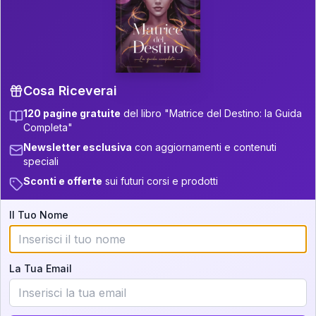
P.S. Interpretazione parziale
👇
gratuita
Scorri più in basso per vedere
un'interpretazione parziale gratuita della tua
Matrice! (o clicca qui!)
Cosa Riceverai
120 pagine gratuite
del libro "Matrice del Destino: la Guida
📚
Libro in Arrivo
Completa"
Iscriviti alla newsletter per ricevere
Newsletter esclusiva
con aggiornamenti e contenuti
aggiornamenti quando sarà disponibile.
speciali
Sconti e offerte
sui futuri corsi e prodotti
Il Tuo Nome
Cosa scoprirete nella vostra
interpretazione:
La Tua Email
💕
Come rafforzare la vostra unione