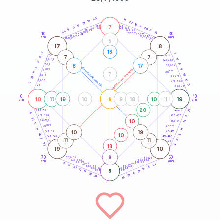
20
anni
20
11
13
22
19
10
6
7
21-22,5
15
18,5-19
11
20
22,5-23,5
17,5-18,5
5
5
16-17,5
23,5-24
22
anni
anni
13
10
30
15
25
26-27,5
13,5-14
12,5-13,5
27,5-28,5
anni
anni
11-12,5
28,5-29
5
17
8
16
7
7
8,5-9
31-32,5
7
7
8
17
7,5-8,5
32,5-33,5
17
8
8
17
6-7,5
33,5-34
9
generazione maschile
anni
9
generazione femminile
5
anni
35
10
7
19
3,5-4
36-37,5
19
10
2,5-3,5
37,5-38,5
11
11
1-2,5
38,5-39
0
40
10
9
19
11
19
10
9
18
10
11
anni
anni
20
22
78,5-79
41-42,5
4
77,5-78,5
42,5-43,5
3
21
10
14
76-77,5
43,5-44
5
anni
anni
75
45
11
11
10
19
73,5-74
46-47,5
10
14
5
72,5-73,5
47,5-48,5
3
21
11
11
71-72,5
48,5-49
22
18
4
19
10
9
70
50
68,5-69
51-52,5
67,5-68,5
52,5-53,5
anni
anni
66-67,5
53,5-54
3
anni
anni
21
65
55
11
63,5-64
56-57,5
11
21
62,5-63,5
57,5-58,5
3
10
9
61-62,5
19
58,5-59
11
11
19
10
10
19
60
anni