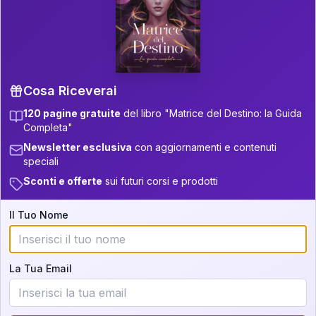
P.S. Interpretazione parziale
👇
gratuita
Scorri più in basso per vedere
un'interpretazione parziale gratuita della tua
Matrice! (o clicca qui!)
Cosa Riceverai
120 pagine gratuite
del libro "Matrice del Destino: la Guida
📚
Libro in Arrivo
Completa"
Iscriviti alla newsletter per ricevere
Newsletter esclusiva
con aggiornamenti e contenuti
aggiornamenti quando sarà disponibile.
speciali
Sconti e offerte
sui futuri corsi e prodotti
Il Tuo Nome
Cosa scoprirete nella vostra
interpretazione:
La Tua Email
💕
Come rafforzare la vostra unione