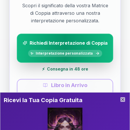
Scopri il significato della vostra Matrice
di Coppia attraverso una nostra
interpretazione personalizzata.
Richiedi Interpretazione di Coppia
✨
Interpretazione personalizzata
⚡
Consegna in 48 ore
Libro in Arrivo
Ricevi la Tua Copia Gratuita del Libro
📚
Guida completa di Coppia
Ricevi la Tua Copia Gratuita
Clo
Il libro è in fase di scrittura. Iscriviti alla newsletter
per ricevere aggiornamenti!