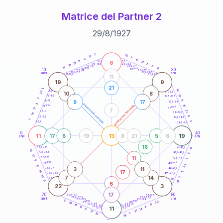
Matrice del Partner 2
29
/
8
/
1927
20
anni
7
15
17
7
8
6
9
8
21-22,5
17
18,5-19
19
7
22,5-23,5
17,5-18,5
10
8
16-17,5
23,5-24
11
anni
anni
17
10
30
15
25
26-27,5
13,5-14
12,5-13,5
27,5-28,5
anni
anni
11-12,5
28,5-29
11
19
9
21
5
10
8,5-9
22
31-32,5
10
8
19
7,5-8,5
32,5-33,5
7
11
9
17
6-7,5
33,5-34
3
generazione maschile
anni
10
generazione femminile
5
anni
35
17
7
21
3,5-4
36-37,5
14
11
2,5-3,5
37,5-38,5
7
3
1-2,5
38,5-39
0
40
11
13
19
17
6
19
8
21
5
6
anni
anni
16
6
78,5-79
41-42,5
10
77,5-78,5
42,5-43,5
5
17
11
76-77,5
9
43,5-44
5
anni
anni
75
45
22
6
3
11
73,5-74
46-47,5
17
16
11
72,5-73,5
47,5-48,5
10
7
14
7
71-72,5
48,5-49
5
10
6
22
3
17
70
50
68,5-69
51-52,5
67,5-68,5
52,5-53,5
anni
anni
66-67,5
53,5-54
5
anni
anni
20
65
55
10
17
63,5-64
56-57,5
16
62,5-63,5
57,5-58,5
4
6
11
61-62,5
58,5-59
14
5
21
17
10
7
18
60