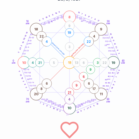
20
anni
6
15
16
7
6
6
8
8
21-22,5
17
18,5-19
16
7
22,5-23,5
17,5-18,5
8
8
16-17,5
23,5-24
8
anni
anni
17
10
30
15
25
26-27,5
13,5-14
12,5-13,5
27,5-28,5
anni
anni
11-12,5
28,5-29
9
18
9
19
10
10
8,5-9
31-32,5
22
4
10
19
7,5-8,5
32,5-33,5
20
11
4
22
6-7,5
33,5-34
10
generazione maschile
anni
10
generazione femminile
5
anni
35
3
3
21
3,5-4
36-37,5
20
11
2,5-3,5
37,5-38,5
3
3
1-2,5
38,5-39
0
40
10
11
19
4
21
5
13
6
3
22
anni
anni
9
78,5-79
41-42,5
5
5
22
77,5-78,5
42,5-43,5
13
6
76-77,5
43,5-44
7
16
anni
anni
75
45
3
3
6
6
73,5-74
46-47,5
9
8
17
72,5-73,5
47,5-48,5
5
14
8
17
71-72,5
48,5-49
7
21
7
20
11
4
70
50
68,5-69
51-52,5
67,5-68,5
52,5-53,5
anni
anni
66-67,5
53,5-54
7
anni
anni
16
65
55
5
63,5-64
56-57,5
5
8
62,5-63,5
57,5-58,5
8
3
10
61-62,5
58,5-59
21
16
7
13
4
5
14
60
anni