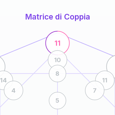
Matrice di Coppia
11
10
8
14
11
4
7
5