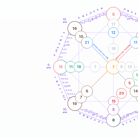
20
anni
13
21
8
16
11
9
21
5
21-22,5
11
18,5-19
4
22,5-23,5
17,5-18,5
10
16-17,5
23,5-24
8
anni
anni
10
15
25
26-27,
13,5-14
12,5-13,5
27,
anni
11-12,5
17
16
12
5
8,5-9
10
7
7,5-8,5
16
21
11
6-7,5
9
generazione maschile
generazione femminile
anni
5
19
11
3,5-4
20
2,5-3,5
4
1-2,5
0
11
7
11
18
7
5
12
anni
1
78,5-79
7
77,5-78,5
14
5
76-77,5
17
anni
75
3
6
14
73,5-74
20
7
72,5-73,5
22
7
71-72,5
5
15
19
5
70
68,5-69
67,5-68,5
52,5
anni
66-67,5
53,5-5
11
anni
anni
65
55
10
63,5-64
56-57,5
19
62,5-63,5
57,5-58,5
9
8
61-62,5
58,5-59
17
8
17
6
7
7
15
60
anni