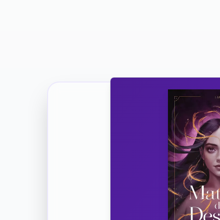
Ricevi la Tua Copia Gratuit
Unisciti
Vuoi co