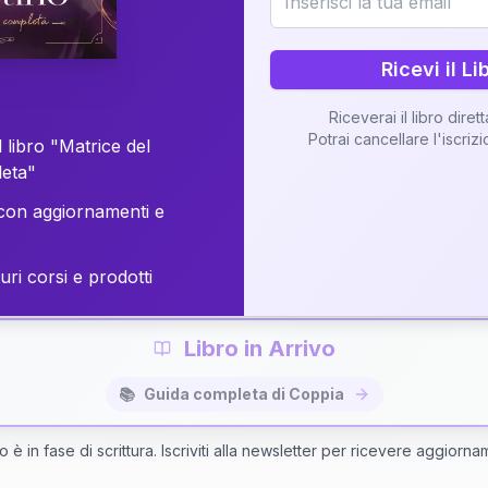
o della vostra Matrice di Coppia attraverso una n
personalizzata.
Ricevi il Li
Riceverai il libro diret
Potrai cancellare l'iscriz
 libro "Matrice del
Richiedi Interpretazione di Coppia
leta"
on aggiornamenti e
✨
Interpretazione personalizzata
⚡
Consegna in 48 ore
uri corsi e prodotti
Libro in Arrivo
📚
Guida completa di Coppia
bro è in fase di scrittura. Iscriviti alla newsletter per ricevere aggiorna