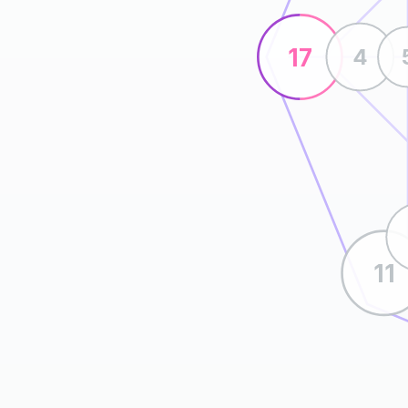
17
4
11