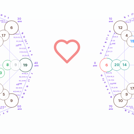
21
10
3
17
15
5
30
10
5
1
5-28,5
12,5-1
anni
anni
28,5-29
11-12,5
6
12
15
19
8,5-9
31-32,5
17
4
3
13
7,5-8,5
32,5-33,5
21
20
1
6-7,5
33,5-34
18
anni
7
5
anni
35
6
15
3,5-4
36-37,5
6
8
2,5-3,5
37,5-38,5
12
9
1-2,5
38,5-39
40
0
19
6
8
9
20
14
anni
anni
3
78,5-79
3
41-42,5
10
77,5-78,5
42,5-43,5
11
22
21
76-77,5
43,5-44
11
anni
anni
75
45
16
10
1
73,5-74
46-47,5
6
11
72,5-73,5
47,5-48,5
8
19
5
9
71-72,5
48,5-49
18
10
9
10
50
70
68,5-69
51-52,5
67,5
-53,5
anni
anni
4
16
17
6
8
2
7