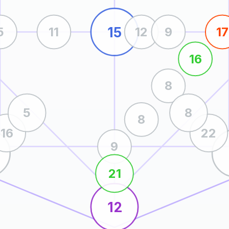
15
5
11
12
9
17
16
8
5
8
8
16
22
9
21
12