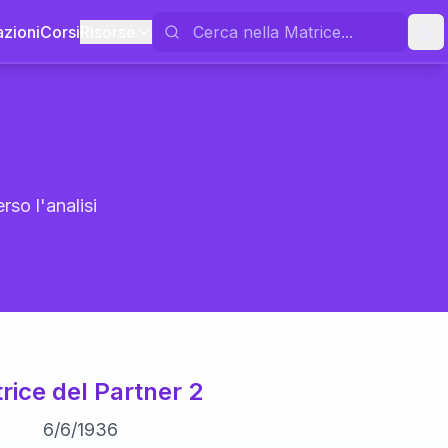
azioni
Corsi
Risorse
rso l'analisi
rice del Partner 2
6
/
6
/
1936