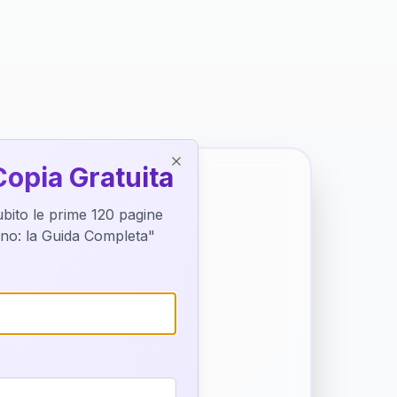
Copia Gratuita
Close
subito le prime 120 pagine
tino: la Guida Completa"
o destino
trice di