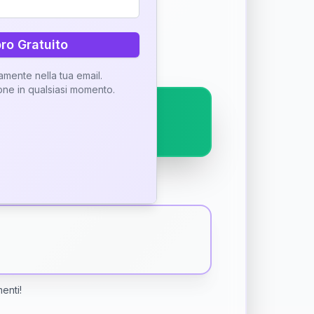
ostra interpretazione
bro Gratuito
tamente nella tua email.
ione in qualsiasi momento.
menti!