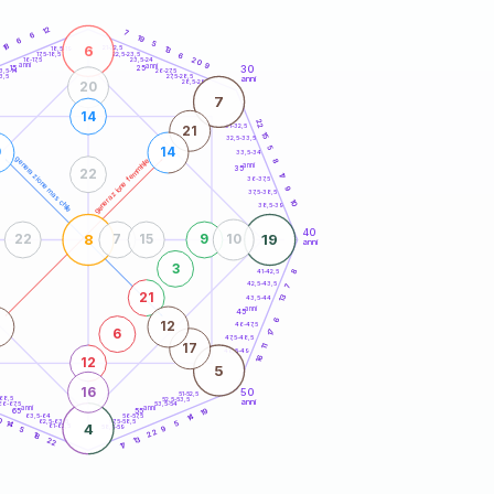
20
anni
12
7
6
19
6
5
18
6
21-22,5
13
18,5-19
22,5-23,5
6
17,5-18,5
20
16-17,5
23,5-24
anni
anni
9
30
15
25
26-27,5
3,5-14
3,5
27,5-28,5
anni
28,5-29
20
7
14
22
31-32,5
21
15
32,5-33,5
5
9
14
33,5-34
generazione maschile
generazione femminile
8
anni
35
22
17
36-37,5
9
37,5-38,5
10
38,5-39
40
8
19
22
7
15
9
10
anni
3
8
41-42,5
42,5-43,5
7
21
13
43,5-44
anni
45
6
7
12
46-47,5
6
17
47,5-48,5
17
11
48,5-49
16
12
5
16
50
51-52,5
-68,5
52,5-53,5
anni
66-67,5
53,5-54
anni
anni
19
65
55
14
63,5-64
56-57,5
0
62,5-63,5
57,5-58,5
14
5
4
61-62,5
58,5-59
5
9
22
18
13
22
17
60
anni