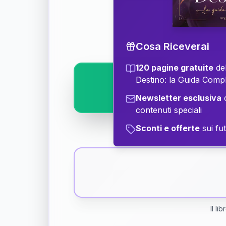
Scopri il significat
Cosa Riceverai
120 pagine gratuite
del
Destino: la Guida Comp
Newsletter esclusiva
c
contenuti speciali
Sconti e offerte
sui fut
Il li