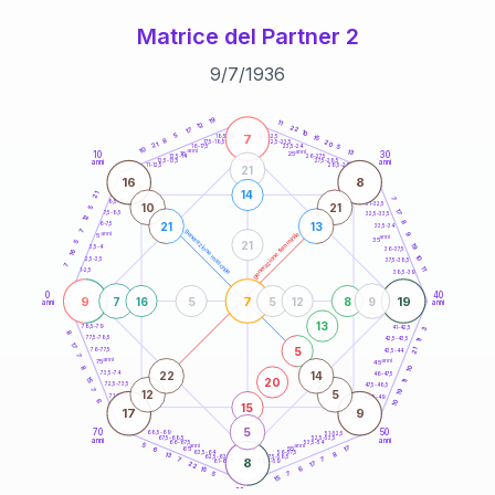
Matrice del Partner 2
9
/
7
/
1936
20
anni
19
11
12
22
17
10
7
5
21-22,5
15
18,5-19
8
20
22,5-23,5
17,5-18,5
21
5
16-17,5
23,5-24
10
anni
anni
13
10
30
15
25
26-27,5
13,5-14
12,5-13,5
27,5-28,5
anni
anni
11-12,5
28,5-29
21
16
8
14
21
7
8,5-9
31-32,5
10
21
5
17
7,5-8,5
32,5-33,5
12
8
21
13
6-7,5
33,5-34
7
generazione maschile
anni
9
generazione femminile
5
anni
35
21
5
19
3,5-4
36-37,5
16
10
2,5-3,5
37,5-38,5
7
11
1-2,5
38,5-39
0
40
9
7
19
7
16
5
5
12
8
9
anni
anni
13
78,5-79
3
41-42,5
8
77,5-78,5
42,5-43,5
11
17
5
21
76-77,5
43,5-44
7
anni
anni
75
45
8
10
22
14
73,5-74
46-47,5
20
15
11
72,5-73,5
47,5-48,5
19
7
12
5
71-72,5
48,5-49
6
10
15
17
9
5
70
50
68,5-69
51-52,5
67,5-68,5
52,5-53,5
anni
anni
66-67,5
53,5-54
5
anni
anni
17
65
55
6
8
63,5-64
56-57,5
13
62,5-63,5
57,5-58,5
7
8
7
61-62,5
58,5-59
17
22
6
15
5
7
15
60