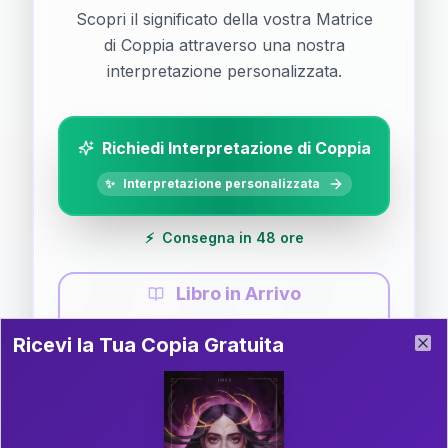
Scopri il significato della vostra Matrice
di Coppia attraverso una nostra
interpretazione personalizzata.
Richiedi Interpretazione di Coppia
✨
Interpretazione personalizzata
⚡
Consegna in 48 ore
Libro in Arrivo
Ricevi la Tua Copia Gratuita del Libro
📚
Guida completa di Coppia
Ricevi la Tua Copia Gratuita
Clo
Il libro è in fase di scrittura. Iscriviti alla newsletter
per ricevere aggiornamenti!