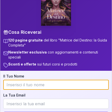
P.S. Interpretazione parziale
👇
gratuita
Scorri più in basso per vedere
un'interpretazione parziale gratuita della tua
Matrice! (o clicca qui!)
Cosa Riceverai
120 pagine gratuite
del libro "Matrice del Destino: la Guida
📚
Libro in Arrivo
Completa"
Iscriviti alla newsletter per ricevere
Newsletter esclusiva
con aggiornamenti e contenuti
aggiornamenti quando sarà disponibile.
speciali
Sconti e offerte
sui futuri corsi e prodotti
Il Tuo Nome
Cosa scoprirete nella vostra
interpretazione:
La Tua Email
💕
Come rafforzare la vostra unione