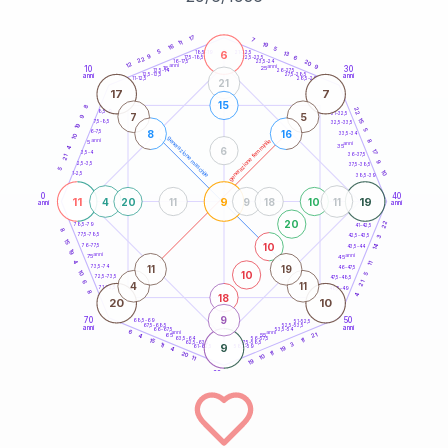
20
anni
17
7
11
19
16
5
6
5
21-22,5
13
18,5-19
9
6
22,5-23,5
17,5-18,5
22
20
16-17,5
23,5-24
12
anni
anni
9
10
30
15
25
26-27,5
13,5-14
12,5-13,5
27,5-28,5
anni
anni
11-12,5
28,5-29
21
17
7
15
8
22
8,5-9
31-32,5
7
5
9
15
7,5-8,5
32,5-33,5
19
5
8
16
6-7,5
33,5-34
10
generazione maschile
anni
8
generazione femminile
5
anni
35
4
6
17
3,5-4
36-37,5
21
9
2,5-3,5
37,5-38,5
5
10
1-2,5
38,5-39
0
40
11
9
19
4
20
11
9
18
10
11
anni
anni
20
22
78,5-79
41-42,5
8
77,5-78,5
42,5-43,5
3
15
10
14
76-77,5
43,5-44
19
anni
anni
75
45
4
11
11
19
73,5-74
46-47,5
10
10
5
72,5-73,5
47,5-48,5
6
21
4
11
71-72,5
48,5-49
8
18
4
20
10
9
70
50
68,5-69
51-52,5
67,5-68,5
52,5-53,5
anni
anni
66-67,5
53,5-54
6
anni
anni
21
65
55
4
63,5-64
56-57,5
11
15
62,5-63,5
57,5-58,5
3
11
9
61-62,5
19
58,5-59
4
11
20
10
11
19
60
anni