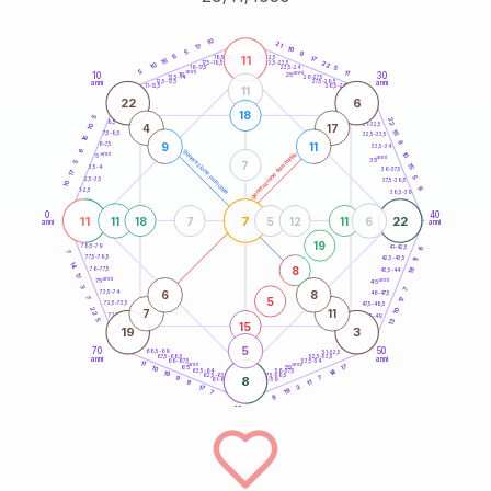
20
anni
10
21
17
10
5
9
6
11
21-22,5
17
18,5-19
16
22
22,5-23,5
17,5-18,5
10
5
16-17,5
23,5-24
5
anni
anni
11
10
30
15
25
26-27,5
13,5-14
12,5-13,5
27,5-28,5
anni
anni
11-12,5
28,5-29
11
22
6
18
5
22
8,5-9
31-32,5
4
17
10
16
7,5-8,5
32,5-33,5
16
8
9
11
6-7,5
33,5-34
6
generazione maschile
anni
10
generazione femminile
5
anni
35
7
5
15
3,5-4
36-37,5
17
5
2,5-3,5
37,5-38,5
10
9
1-2,5
38,5-39
0
40
11
7
22
11
18
7
5
12
11
6
anni
anni
19
6
78,5-79
41-42,5
7
77,5-78,5
42,5-43,5
11
14
8
18
76-77,5
43,5-44
17
anni
anni
75
45
3
7
6
8
73,5-74
46-47,5
5
7
17
72,5-73,5
47,5-48,5
22
7
11
10
71-72,5
48,5-49
5
13
15
19
3
5
70
50
68,5-69
51-52,5
67,5-68,5
52,5-53,5
anni
anni
66-67,5
53,5-54
11
anni
anni
17
65
55
10
14
63,5-64
56-57,5
19
62,5-63,5
57,5-58,5
9
8
7
61-62,5
58,5-59
11
8
3
17
19
7
9
60
anni