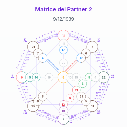
Matrice del Partner 2
9
/
12
/
1939
20
anni
3
16
18
4
6
5
6
12
21-22,5
19
18,5-19
15
9
22,5-23,5
17,5-18,5
9
8
16-17,5
23,5-24
3
anni
anni
15
10
30
15
25
26-27,5
13,5-14
12,5-13,5
27,5-28,5
anni
anni
11-12,5
28,5-29
11
21
7
17
9
7
8,5-9
31-32,5
7
6
6
18
7,5-8,5
32,5-33,5
9
11
4
17
6-7,5
33,5-34
3
generazione maschile
anni
11
generazione femminile
5
anni
35
15
22
17
3,5-4
36-37,5
12
6
2,5-3,5
37,5-38,5
21
10
1-2,5
38,5-39
0
40
9
5
22
5
14
19
10
15
9
4
anni
anni
3
78,5-79
41-42,5
5
7
77,5-78,5
10
42,5-43,5
16
21
16
76-77,5
43,5-44
5
anni
anni
75
45
7
6
8
21
73,5-74
46-47,5
6
12
5
72,5-73,5
47,5-48,5
5
6
5
17
71-72,5
48,5-49
21
10
12
16
11
19
70
50
68,5-69
51-52,5
67,5-68,5
52,5-53,5
anni
anni
66-67,5
53,5-54
10
anni
anni
22
65
55
21
63,5-64
56-57,5
11
8
62,5-63,5
57,5-58,5
11
5
7
61-62,5
18
58,5-59
17
7
12
19
7
14
60