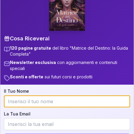
P.S. Interpretazione parziale
👇
gratuita
Scorri più in basso per vedere
un'interpretazione parziale gratuita della tua
Matrice! (o clicca qui!)
Cosa Riceverai
120 pagine gratuite
del libro "Matrice del Destino: la Guida
📚
Libro in Arrivo
Completa"
Iscriviti alla newsletter per ricevere
Newsletter esclusiva
con aggiornamenti e contenuti
aggiornamenti quando sarà disponibile.
speciali
Sconti e offerte
sui futuri corsi e prodotti
Il Tuo Nome
Cosa scoprirete nella vostra
interpretazione:
La Tua Email
💕
Come rafforzare la vostra unione