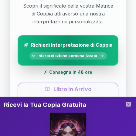
Scopri il significato della vostra Matrice
di Coppia attraverso una nostra
interpretazione personalizzata.
Richiedi Interpretazione di Coppia
✨
Interpretazione personalizzata
⚡
Consegna in 48 ore
Libro in Arrivo
Ricevi la Tua Copia Gratuita del Libro
📚
Guida completa di Coppia
Ricevi la Tua Copia Gratuita
Clo
Il libro è in fase di scrittura. Iscriviti alla newsletter
per ricevere aggiornamenti!