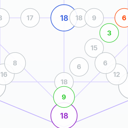
18
8
17
18
9
6
3
15
8
6
6
16
12
18
9
18