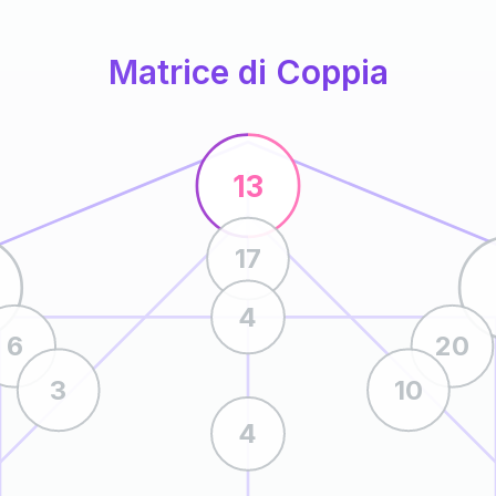
Matrice di Coppia
13
17
4
6
20
3
10
4