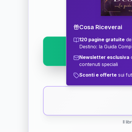
Scopri il significat
Cosa Riceverai
120 pagine gratuite
del
Destino: la Guida Comp
Newsletter esclusiva
c
contenuti speciali
Sconti e offerte
sui fut
Il li