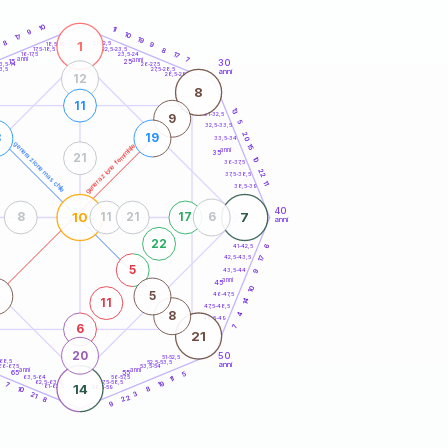
20
anni
10
11
9
10
17
19
8
1
21-22,5
9
18,5-19
22,5-23,5
8
17,5-18,5
17
16-17,5
23,5-24
anni
anni
7
30
15
25
26-27,5
3,5-14
3,5
27,5-28,5
anni
28,5-29
12
8
11
13
31-32,5
9
5
32,5-33,5
20
8
19
33,5-34
generazione maschile
generazione femminile
15
anni
35
21
10
36-37,5
22
37,5-38,5
11
38,5-39
40
10
7
8
11
21
17
6
anni
22
41-42,5
6
17
42,5-43,5
5
43,5-44
9
anni
45
10
5
46-47,5
14
11
47,5-48,5
8
4
48,5-49
6
7
21
20
50
51-52,5
-68,5
52,5-53,5
anni
66-67,5
53,5-54
anni
anni
65
55
5
63,5-64
56-57,5
6
11
62,5-63,5
57,5-58,5
19
7
14
61-62,5
58,5-59
10
8
3
21
22
8
9
60
anni