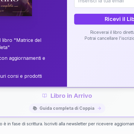
o della vostra Matrice di Coppia attraverso una n
personalizzata.
Ricevi il Li
Riceverai il libro diret
Potrai cancellare l'iscriz
 libro "Matrice del
Richiedi Interpretazione di Coppia
leta"
on aggiornamenti e
✨
Interpretazione personalizzata
⚡
Consegna in 48 ore
uri corsi e prodotti
Libro in Arrivo
📚
Guida completa di Coppia
bro è in fase di scrittura. Iscriviti alla newsletter per ricevere aggiorna