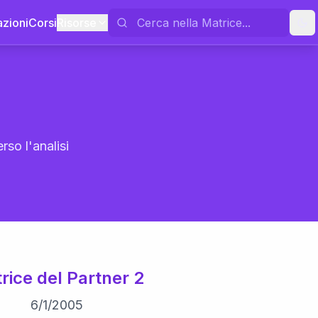
azioni
Corsi
Risorse
rso l'analisi
rice del Partner 2
6
/
1
/
2005