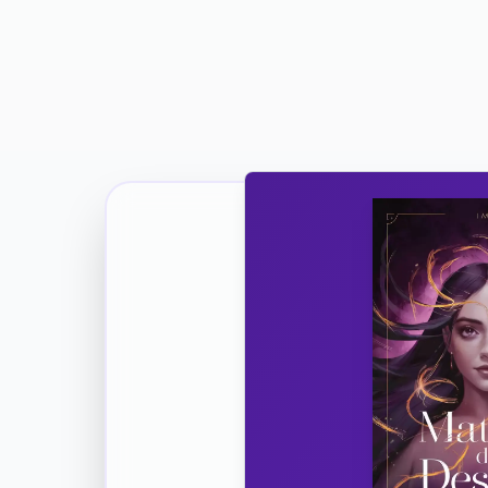
Ricevi la Tua Copia Gratuit
Unisciti
Vuoi co