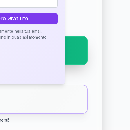
ostra interpretazione
bro Gratuito
tamente nella tua email.
ione in qualsiasi momento.
menti!