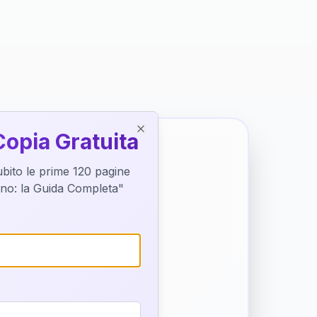
Copia Gratuita
Close
subito le prime 120 pagine
tino: la Guida Completa"
o destino
trice di