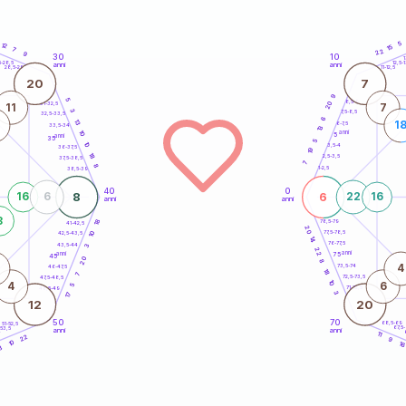
5
12
15
7
22
9
30
10
5
1
5-28,5
12,5-1
anni
anni
28,5-29
11-12,5
20
7
9
5
8,5-9
20
31-32,5
11
7
3
7,5-8,5
32,5-33,5
6
13
1
6-7,5
33,5-34
13
10
anni
5
anni
35
5
10
3,5-4
36-37,5
19
18
2,5-3,5
37,5-38,5
7
8
1-2,5
38,5-39
40
0
8
6
16
6
22
16
anni
anni
8
18
78,5-79
41-42,5
20
77,5-78,5
10
42,5-43,5
14
76-77,5
43,5-44
3
22
anni
anni
75
45
20
8
4
73,5-74
46-47,5
18
7
72,5-73,5
47,5-48,5
10
4
6
5
71-72,5
48,5-49
3
17
12
20
50
70
68,5-69
51-52,5
67,5
-53,5
anni
anni
4
11
22
9
10
1
8