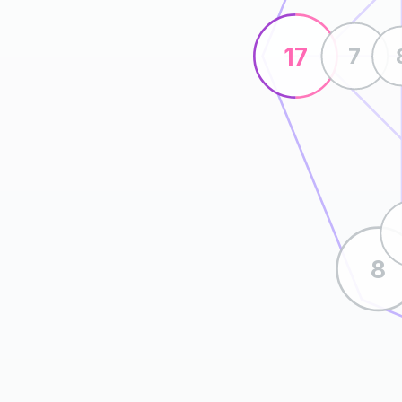
17
7
8