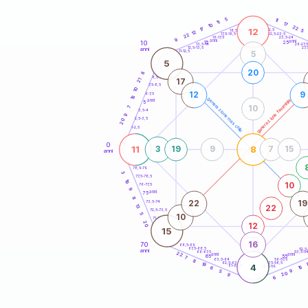
20
anni
5
11
11
17
10
22
17
12
21-22,5
5
18,5-19
12
22,5-23,5
17,5-18,5
22
16-17,5
23,5-24
9
anni
anni
10
15
25
26-27,
13,5-14
12,5-13,5
27,
anni
11-12,5
5
5
20
8
8,5-9
17
21
7,5-8,5
10
12
9
6-7,5
16
generazione maschile
generazione femminile
anni
5
10
7
3,5-4
9
2,5-3,5
20
1-2,5
0
11
8
3
19
9
7
15
anni
78,5-79
3
77,5-78,5
19
10
76-77,5
9
anni
75
8
22
19
73,5-74
13
22
72,5-73,5
5
10
71-72,5
20
12
15
16
70
68,5-69
67,5-68,5
52,5
anni
66-67,5
53,5-5
22
anni
anni
65
55
7
63,5-64
56-57,5
8
62,5-63,5
57,5-58,5
19
4
61-62,5
58,5-59
16
6
9
5
20
9
6
60
anni