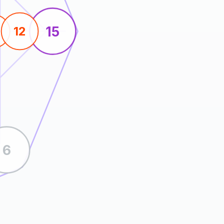
15
12
6