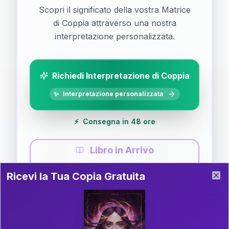
Scopri il significato della vostra Matrice
di Coppia attraverso una nostra
interpretazione personalizzata.
Richiedi Interpretazione di Coppia
✨
Interpretazione personalizzata
⚡
Consegna in 48 ore
Libro in Arrivo
Ricevi la Tua Copia Gratuita del Libro
📚
Guida completa di Coppia
Ricevi la Tua Copia Gratuita
Clo
Il libro è in fase di scrittura. Iscriviti alla newsletter
per ricevere aggiornamenti!