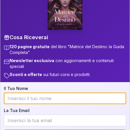
P.S. Interpretazione parziale
👇
gratuita
Scorri più in basso per vedere
un'interpretazione parziale gratuita della tua
Matrice! (o clicca qui!)
Cosa Riceverai
120 pagine gratuite
del libro "Matrice del Destino: la Guida
📚
Libro in Arrivo
Completa"
Iscriviti alla newsletter per ricevere
Newsletter esclusiva
con aggiornamenti e contenuti
aggiornamenti quando sarà disponibile.
speciali
Sconti e offerte
sui futuri corsi e prodotti
Il Tuo Nome
Cosa scoprirete nella vostra
interpretazione:
La Tua Email
💕
Come rafforzare la vostra unione