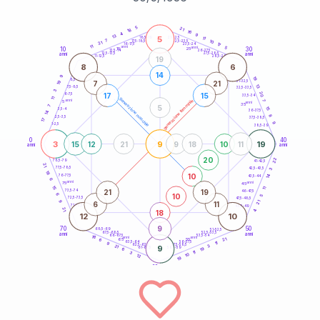
20
anni
5
21
18
16
4
9
13
5
21-22,5
11
18,5-19
7
10
22,5-23,5
17,5-18,5
21
17
16-17,5
23,5-24
11
anni
anni
5
10
30
15
25
26-27,5
13,5-14
12,5-13,5
27,5-28,5
anni
anni
11-12,5
28,5-29
19
8
6
14
9
19
8,5-9
31-32,5
19
7
21
13
7,5-8,5
32,5-33,5
3
20
17
15
6-7,5
33,5-34
11
generazione maschile
anni
7
generazione femminile
5
anni
35
5
7
15
3,5-4
36-37,5
14
8
2,5-3,5
37,5-38,5
17
9
1-2,5
38,5-39
0
40
3
9
19
15
12
21
9
18
10
11
anni
anni
20
22
78,5-79
41-42,5
21
77,5-78,5
42,5-43,5
3
18
10
14
76-77,5
43,5-44
6
anni
anni
75
45
15
11
21
19
73,5-74
46-47,5
10
6
5
72,5-73,5
47,5-48,5
9
21
6
11
71-72,5
48,5-49
21
18
4
12
10
9
70
50
68,5-69
51-52,5
67,5-68,5
52,5-53,5
anni
anni
66-67,5
53,5-54
18
anni
anni
21
65
55
6
63,5-64
56-57,5
11
9
62,5-63,5
57,5-58,5
3
21
9
61-62,5
19
58,5-59
6
11
3
10
12
19
60
anni