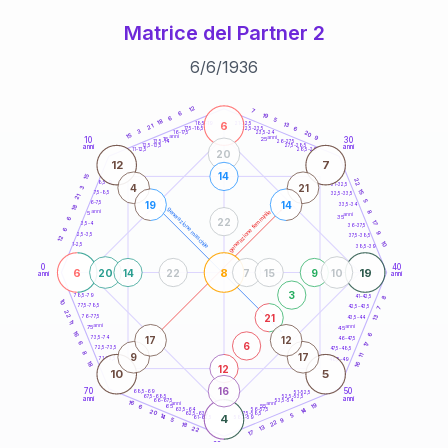
Matrice del Partner 2
6
/
6
/
1936
20
anni
12
7
6
19
6
5
18
6
21-22,5
13
18,5-19
21
6
22,5-23,5
17,5-18,5
3
20
16-17,5
23,5-24
15
anni
anni
9
10
30
15
25
26-27,5
13,5-14
12,5-13,5
27,5-28,5
anni
anni
11-12,5
28,5-29
20
12
7
14
15
22
8,5-9
31-32,5
4
21
3
15
7,5-8,5
32,5-33,5
21
5
19
14
6-7,5
33,5-34
18
generazione maschile
anni
8
generazione femminile
5
anni
35
6
22
17
3,5-4
36-37,5
6
9
2,5-3,5
37,5-38,5
12
10
1-2,5
38,5-39
0
40
6
8
19
20
14
22
7
15
9
10
anni
anni
3
8
78,5-79
41-42,5
10
77,5-78,5
42,5-43,5
7
22
21
13
76-77,5
43,5-44
11
anni
anni
75
45
16
6
17
12
73,5-74
46-47,5
6
6
17
72,5-73,5
47,5-48,5
8
9
17
11
71-72,5
48,5-49
16
18
12
10
5
16
70
50
68,5-69
51-52,5
67,5-68,5
52,5-53,5
anni
anni
66-67,5
53,5-54
16
anni
anni
19
65
55
6
14
63,5-64
56-57,5
20
62,5-63,5
57,5-58,5
14
4
5
61-62,5
58,5-59
9
5
22
18
13
22
17
60