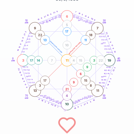
20
anni
9
7
21
19
9
5
15
6
21-22,5
13
18,5-19
21
6
22,5-23,5
17,5-18,5
6
20
16-17,5
23,5-24
15
anni
anni
9
10
30
15
25
26-27,5
13,5-14
12,5-13,5
27,5-28,5
anni
anni
11-12,5
28,5-29
5
9
7
17
3
22
8,5-9
31-32,5
22
18
21
15
7,5-8,5
32,5-33,5
6
5
13
11
6-7,5
33,5-34
12
generazione maschile
anni
8
generazione femminile
5
anni
35
9
10
17
3,5-4
36-37,5
15
9
2,5-3,5
37,5-38,5
18
10
1-2,5
38,5-39
0
40
3
11
19
17
14
7
4
15
3
22
anni
anni
9
78,5-79
41-42,5
5
22
22
77,5-78,5
42,5-43,5
19
6
76-77,5
43,5-44
7
8
anni
anni
75
45
16
3
17
15
73,5-74
46-47,5
9
9
17
72,5-73,5
47,5-48,5
11
14
3
8
71-72,5
48,5-49
6
21
7
13
11
4
70
50
68,5-69
51-52,5
67,5-68,5
52,5-53,5
anni
anni
66-67,5
53,5-54
4
anni
anni
16
65
55
18
63,5-64
56-57,5
5
5
62,5-63,5
57,5-58,5
8
5
10
61-62,5
58,5-59
21
20
7
15
4
7
14
60
anni