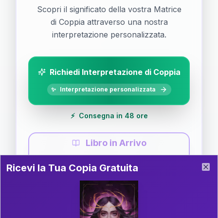
Scopri il significato della vostra Matrice
di Coppia attraverso una nostra
interpretazione personalizzata.
Richiedi Interpretazione di Coppia
✨
Interpretazione personalizzata
⚡
Consegna in 48 ore
Libro in Arrivo
Ricevi la Tua Copia Gratuita del Libro
📚
Guida completa di Coppia
Ricevi la Tua Copia Gratuita
Clo
Il libro è in fase di scrittura. Iscriviti alla newsletter
per ricevere aggiornamenti!