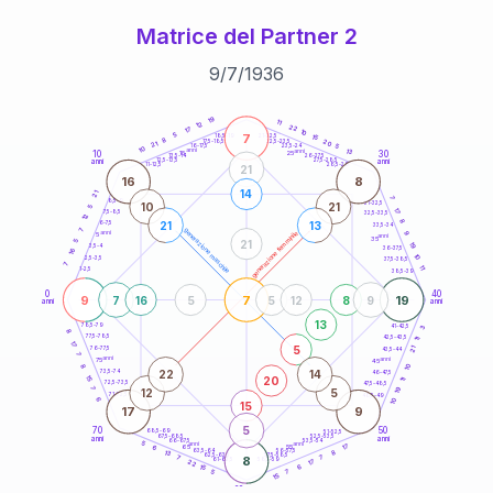
Matrice del Partner 2
9
/
7
/
1936
20
anni
19
11
12
22
17
10
7
5
21-22,5
15
18,5-19
8
20
22,5-23,5
17,5-18,5
21
5
16-17,5
23,5-24
10
anni
anni
13
10
30
15
25
26-27,5
13,5-14
12,5-13,5
27,5-28,5
anni
anni
11-12,5
28,5-29
21
16
8
14
21
7
8,5-9
31-32,5
10
21
5
17
7,5-8,5
32,5-33,5
12
8
21
13
6-7,5
33,5-34
7
generazione maschile
anni
9
generazione femminile
5
anni
35
21
5
19
3,5-4
36-37,5
16
10
2,5-3,5
37,5-38,5
7
11
1-2,5
38,5-39
0
40
9
7
19
7
16
5
5
12
8
9
anni
anni
13
78,5-79
3
41-42,5
8
77,5-78,5
42,5-43,5
11
17
5
21
76-77,5
43,5-44
7
anni
anni
75
45
8
10
22
14
73,5-74
46-47,5
20
15
11
72,5-73,5
47,5-48,5
19
7
12
5
71-72,5
48,5-49
6
10
15
17
9
5
70
50
68,5-69
51-52,5
67,5-68,5
52,5-53,5
anni
anni
66-67,5
53,5-54
5
anni
anni
17
65
55
6
8
63,5-64
56-57,5
13
62,5-63,5
57,5-58,5
7
8
7
61-62,5
58,5-59
17
22
6
15
5
7
15
60