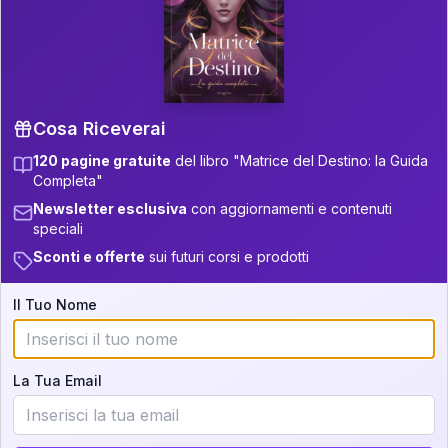
P.S. Interpretazione parziale
👇
gratuita
Scorri più in basso per vedere
un'interpretazione parziale gratuita della tua
Matrice! (o clicca qui!)
Cosa Riceverai
120 pagine gratuite
del libro "Matrice del Destino: la Guida
📚
Libro in Arrivo
Completa"
Iscriviti alla newsletter per ricevere
Newsletter esclusiva
con aggiornamenti e contenuti
aggiornamenti quando sarà disponibile.
speciali
Sconti e offerte
sui futuri corsi e prodotti
Il Tuo Nome
Cosa scoprirete nella vostra
interpretazione:
La Tua Email
💕
Come rafforzare la vostra unione