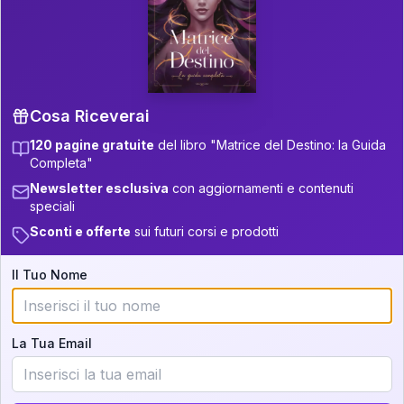
P.S. Interpretazione parziale
👇
gratuita
Scorri più in basso per vedere
un'interpretazione parziale gratuita della tua
Matrice! (o clicca qui!)
Cosa Riceverai
120 pagine gratuite
del libro "Matrice del Destino: la Guida
📚
Libro in Arrivo
Completa"
Iscriviti alla newsletter per ricevere
Newsletter esclusiva
con aggiornamenti e contenuti
aggiornamenti quando sarà disponibile.
speciali
Sconti e offerte
sui futuri corsi e prodotti
Il Tuo Nome
Cosa scoprirete nella vostra
interpretazione:
La Tua Email
💕
Come rafforzare la vostra unione