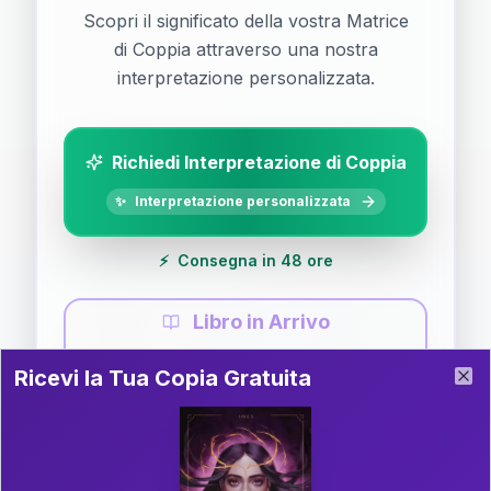
Scopri il significato della vostra Matrice
di Coppia attraverso una nostra
interpretazione personalizzata.
Richiedi Interpretazione di Coppia
✨
Interpretazione personalizzata
⚡
Consegna in 48 ore
Libro in Arrivo
Ricevi la Tua Copia Gratuita del Libro
📚
Guida completa di Coppia
Ricevi la Tua Copia Gratuita
Clo
Il libro è in fase di scrittura. Iscriviti alla newsletter
per ricevere aggiornamenti!