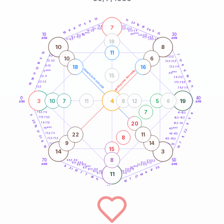
20
anni
13
11
6
22
5
10
17
7
21-22,5
15
18,5-19
8
20
22,5-23,5
17,5-18,5
9
5
16-17,5
23,5-24
19
anni
anni
13
10
30
15
25
26-27,5
13,5-14
12,5-13,5
27,5-28,5
anni
anni
11-12,5
28,5-29
18
10
8
11
15
7
8,5-9
31-32,5
10
6
5
17
7,5-8,5
32,5-33,5
18
8
18
16
6-7,5
33,5-34
13
generazione maschile
anni
9
generazione femminile
5
anni
35
11
15
19
3,5-4
36-37,5
16
10
2,5-3,5
37,5-38,5
19
11
1-2,5
38,5-39
0
40
3
4
19
10
7
11
8
12
5
6
anni
anni
7
6
78,5-79
41-42,5
5
77,5-78,5
42,5-43,5
5
20
20
76-77,5
9
43,5-44
10
anni
anni
75
45
22
17
22
11
73,5-74
46-47,5
8
21
11
72,5-73,5
47,5-48,5
4
9
14
7
71-72,5
48,5-49
18
10
15
14
3
8
70
50
68,5-69
51-52,5
67,5-68,5
52,5-53,5
anni
anni
66-67,5
53,5-54
8
anni
anni
20
65
55
21
17
63,5-64
56-57,5
10
62,5-63,5
57,5-58,5
4
7
11
61-62,5
58,5-59
14
7
21
18
11
7
18
60
anni