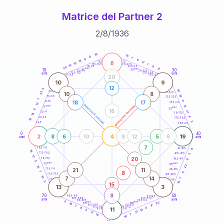
Matrice del Partner 2
2
/
8
/
1936
20
anni
16
15
8
7
8
6
18
8
21-22,5
17
18,5-19
10
7
22,5-23,5
17,5-18,5
10
8
16-17,5
23,5-24
20
anni
anni
17
10
30
15
25
26-27,5
13,5-14
12,5-13,5
27,5-28,5
anni
anni
11-12,5
28,5-29
20
10
9
12
5
10
8,5-9
22
31-32,5
10
8
19
7,5-8,5
32,5-33,5
7
11
18
17
6-7,5
33,5-34
12
generazione maschile
anni
10
generazione femminile
5
anni
35
8
16
21
3,5-4
36-37,5
14
11
2,5-3,5
37,5-38,5
16
3
1-2,5
38,5-39
0
40
2
4
19
8
6
10
8
12
5
6
anni
anni
7
6
78,5-79
41-42,5
19
77,5-78,5
42,5-43,5
5
17
20
76-77,5
9
43,5-44
5
anni
anni
75
45
22
15
21
11
73,5-74
46-47,5
8
7
11
72,5-73,5
47,5-48,5
10
7
14
7
71-72,5
48,5-49
5
10
15
13
3
8
70
50
68,5-69
51-52,5
67,5-68,5
52,5-53,5
anni
anni
66-67,5
53,5-54
5
anni
anni
20
65
55
19
17
63,5-64
56-57,5
7
62,5-63,5
57,5-58,5
4
6
11
61-62,5
58,5-59
14
5
21
17
10
7
18
60