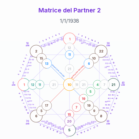
Matrice del Partner 2
1
/
1
/
1938
20
anni
5
7
4
6
7
11
1
3
21-22,5
5
18,5-19
8
14
22,5-23,5
17,5-18,5
5
9
16-17,5
23,5-24
7
anni
anni
4
10
30
15
25
26-27,5
13,5-14
12,5-13,5
27,5-28,5
anni
anni
11-12,5
28,5-29
12
2
22
11
7
6
8,5-9
31-32,5
15
10
5
11
7,5-8,5
32,5-33,5
8
18
13
6
6-7,5
33,5-34
3
generazione maschile
anni
7
generazione femminile
5
anni
35
21
7
17
3,5-4
36-37,5
4
10
2,5-3,5
37,5-38,5
5
4
1-2,5
38,5-39
0
40
1
10
21
12
11
21
11
21
4
7
anni
anni
5
8
78,5-79
41-42,5
9
77,5-78,5
42,5-43,5
5
8
19
16
76-77,5
43,5-44
15
anni
anni
75
45
7
11
17
19
73,5-74
46-47,5
7
20
3
72,5-73,5
47,5-48,5
19
13
5
9
71-72,5
48,5-49
19
9
15
6
8
20
70
50
68,5-69
51-52,5
67,5-68,5
52,5-53,5
anni
anni
66-67,5
53,5-54
5
anni
anni
65
55
11
17
21
63,5-64
56-57,5
10
62,5-63,5
57,5-58,5
11
5
7
61-62,5
58,5-59
13
9
4
16
18
21
5
60