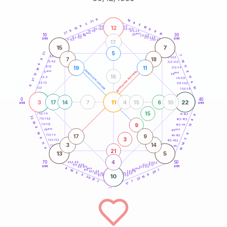
20
anni
6
16
21
4
3
5
9
12
21-22,5
19
18,5-19
15
9
22,5-23,5
17,5-18,5
6
8
16-17,5
23,5-24
21
anni
anni
15
10
30
15
25
26-27,5
13,5-14
12,5-13,5
27,5-28,5
anni
anni
11-12,5
28,5-29
17
15
7
5
21
7
8,5-9
31-32,5
7
18
6
18
7,5-8,5
32,5-33,5
6
11
19
11
6-7,5
33,5-34
18
generazione maschile
anni
11
generazione femminile
5
anni
12
35
16
17
3,5-4
36-37,5
21
6
2,5-3,5
37,5-38,5
6
10
1-2,5
38,5-39
0
40
3
11
22
17
14
7
4
15
6
10
anni
anni
15
8
78,5-79
41-42,5
22
77,5-78,5
42,5-43,5
4
19
9
13
76-77,5
43,5-44
8
anni
anni
75
45
16
9
17
9
73,5-74
46-47,5
3
9
5
72,5-73,5
47,5-48,5
11
14
3
14
71-72,5
48,5-49
19
6
21
13
5
4
70
50
68,5-69
51-52,5
67,5-68,5
52,5-53,5
anni
anni
66-67,5
53,5-54
4
anni
anni
65
55
7
18
20
63,5-64
56-57,5
5
62,5-63,5
57,5-58,5
8
5
10
61-62,5
58,5-59
15
20
22
15
7
7
17
60
anni