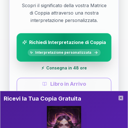
Scopri il significato della vostra Matrice
di Coppia attraverso una nostra
interpretazione personalizzata.
Richiedi Interpretazione di Coppia
✨
Interpretazione personalizzata
⚡
Consegna in 48 ore
Libro in Arrivo
Ricevi la Tua Copia Gratuita del Libro
📚
Guida completa di Coppia
Ricevi la Tua Copia Gratuita
Clo
Il libro è in fase di scrittura. Iscriviti alla newsletter
per ricevere aggiornamenti!