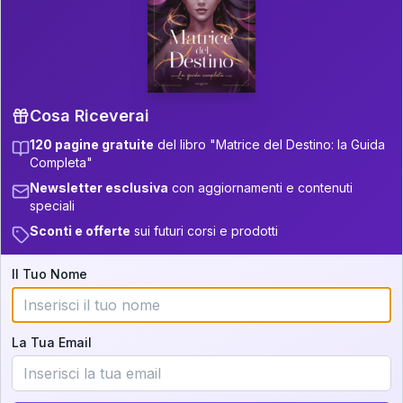
P.S. Interpretazione parziale
👇
gratuita
Scorri più in basso per vedere
un'interpretazione parziale gratuita della tua
Matrice! (o clicca qui!)
Cosa Riceverai
120 pagine gratuite
del libro "Matrice del Destino: la Guida
📚
Libro in Arrivo
Completa"
Iscriviti alla newsletter per ricevere
Newsletter esclusiva
con aggiornamenti e contenuti
aggiornamenti quando sarà disponibile.
speciali
Sconti e offerte
sui futuri corsi e prodotti
Il Tuo Nome
Cosa scoprirete nella vostra
interpretazione:
La Tua Email
💕
Come rafforzare la vostra unione