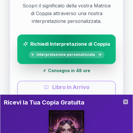
Scopri il significato della vostra Matrice
di Coppia attraverso una nostra
interpretazione personalizzata.
Richiedi Interpretazione di Coppia
✨
Interpretazione personalizzata
⚡
Consegna in 48 ore
Libro in Arrivo
Ricevi la Tua Copia Gratuita del Libro
📚
Guida completa di Coppia
Ricevi la Tua Copia Gratuita
Clo
Il libro è in fase di scrittura. Iscriviti alla newsletter
per ricevere aggiornamenti!