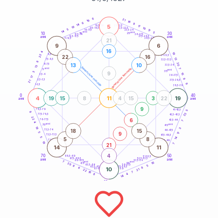
20
anni
6
21
19
16
6
9
14
5
21-22,5
11
18,5-19
19
10
22,5-23,5
17,5-18,5
5
17
16-17,5
23,5-24
14
anni
anni
5
10
30
15
25
26-27,5
13,5-14
12,5-13,5
27,5-28,5
anni
anni
11-12,5
28,5-29
21
9
6
16
4
19
8,5-9
22
31-32,5
22
16
13
7,5-8,5
32,5-33,5
8
20
13
10
6-7,5
33,5-34
13
generazione maschile
anni
7
generazione femminile
5
anni
35
3
9
15
3,5-4
36-37,5
17
8
2,5-3,5
37,5-38,5
21
9
1-2,5
38,5-39
0
40
4
11
19
19
15
8
4
15
3
22
anni
anni
9
78,5-79
41-42,5
5
8
22
77,5-78,5
42,5-43,5
22
6
76-77,5
43,5-44
7
4
anni
anni
75
45
18
3
18
15
73,5-74
46-47,5
9
5
17
72,5-73,5
47,5-48,5
5
14
5
8
71-72,5
48,5-49
19
21
7
14
11
4
70
50
68,5-69
51-52,5
67,5-68,5
52,5-53,5
anni
anni
66-67,5
53,5-54
7
anni
anni
16
65
55
20
63,5-64
56-57,5
5
8
62,5-63,5
57,5-58,5
8
6
10
61-62,5
58,5-59
21
22
7
16
4
8
14
60
anni