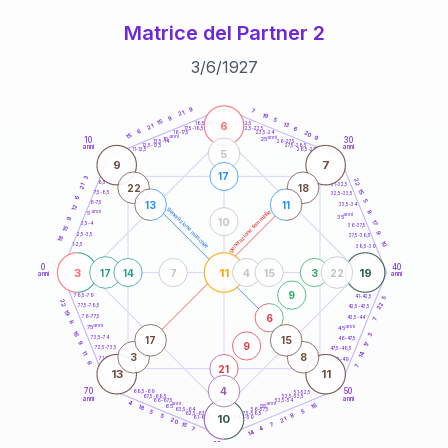
Matrice del Partner 2
3
/
6
/
1927
20
anni
9
7
21
19
9
5
15
6
21-22,5
13
18,5-19
21
6
22,5-23,5
17,5-18,5
6
20
16-17,5
23,5-24
15
anni
anni
9
10
30
15
25
26-27,5
13,5-14
12,5-13,5
27,5-28,5
anni
anni
11-12,5
28,5-29
5
9
7
17
3
22
8,5-9
31-32,5
22
18
21
15
7,5-8,5
32,5-33,5
6
5
13
11
6-7,5
33,5-34
12
generazione maschile
anni
8
generazione femminile
5
anni
35
9
10
17
3,5-4
36-37,5
15
9
2,5-3,5
37,5-38,5
18
10
1-2,5
38,5-39
0
40
3
11
19
17
14
7
4
15
3
22
anni
anni
9
78,5-79
41-42,5
5
22
22
77,5-78,5
42,5-43,5
19
6
76-77,5
43,5-44
7
8
anni
anni
75
45
16
3
17
15
73,5-74
46-47,5
9
9
17
72,5-73,5
47,5-48,5
11
14
3
8
71-72,5
48,5-49
6
21
7
13
11
4
70
50
68,5-69
51-52,5
67,5-68,5
52,5-53,5
anni
anni
66-67,5
53,5-54
4
anni
anni
16
65
55
18
63,5-64
56-57,5
5
5
62,5-63,5
57,5-58,5
8
5
10
61-62,5
58,5-59
21
20
7
15
4
7
14
60