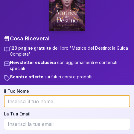
P.S. Interpretazione parziale
👇
gratuita
Scorri più in basso per vedere
un'interpretazione parziale gratuita della tua
Matrice! (o clicca qui!)
Cosa Riceverai
120 pagine gratuite
del libro "Matrice del Destino: la Guida
📚
Libro in Arrivo
Completa"
Iscriviti alla newsletter per ricevere
Newsletter esclusiva
con aggiornamenti e contenuti
aggiornamenti quando sarà disponibile.
speciali
Sconti e offerte
sui futuri corsi e prodotti
Il Tuo Nome
Cosa scoprirete nella vostra
interpretazione:
La Tua Email
💕
Come rafforzare la vostra unione