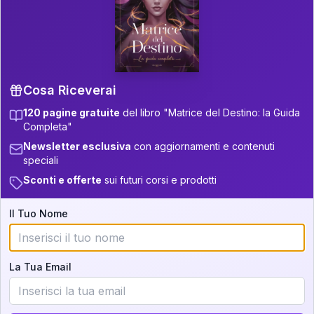
P.S. Interpretazione parziale
👇
gratuita
Scorri più in basso per vedere
un'interpretazione parziale gratuita della tua
Matrice! (o clicca qui!)
Cosa Riceverai
120 pagine gratuite
del libro "Matrice del Destino: la Guida
📚
Libro in Arrivo
Completa"
Iscriviti alla newsletter per ricevere
Newsletter esclusiva
con aggiornamenti e contenuti
aggiornamenti quando sarà disponibile.
speciali
Sconti e offerte
sui futuri corsi e prodotti
Il Tuo Nome
Cosa scoprirete nella vostra
interpretazione:
La Tua Email
💕
Come rafforzare la vostra unione