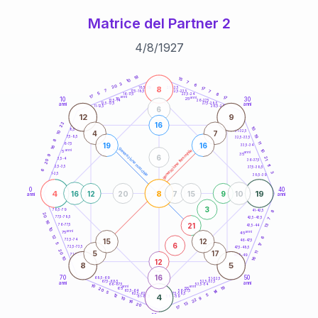
Matrice del Partner 2
4
/
8
/
1927
20
anni
18
15
10
7
3
6
20
8
21-22,5
17
18,5-19
7
7
22,5-23,5
17,5-18,5
5
8
16-17,5
23,5-24
17
anni
anni
17
10
30
15
25
26-27,5
13,5-14
12,5-13,5
27,5-28,5
anni
anni
11-12,5
28,5-29
6
12
9
22
16
10
8,5-9
31-32,5
4
7
10
19
7,5-8,5
32,5-33,5
8
11
19
16
6-7,5
33,5-34
16
generazione maschile
anni
10
generazione femminile
5
anni
35
9
6
21
3,5-4
36-37,5
20
11
2,5-3,5
37,5-38,5
6
3
1-2,5
38,5-39
0
40
4
8
19
16
12
20
7
15
9
10
anni
anni
3
8
78,5-79
41-42,5
20
77,5-78,5
42,5-43,5
7
16
21
13
76-77,5
43,5-44
10
anni
anni
75
45
12
6
15
12
73,5-74
46-47,5
6
5
17
72,5-73,5
47,5-48,5
20
5
17
11
71-72,5
48,5-49
16
10
12
8
5
16
70
50
68,5-69
51-52,5
67,5-68,5
52,5-53,5
anni
anni
66-67,5
53,5-54
10
anni
anni
19
65
55
20
14
63,5-64
56-57,5
5
62,5-63,5
57,5-58,5
12
4
5
61-62,5
58,5-59
9
10
22
16
13
20
17
60