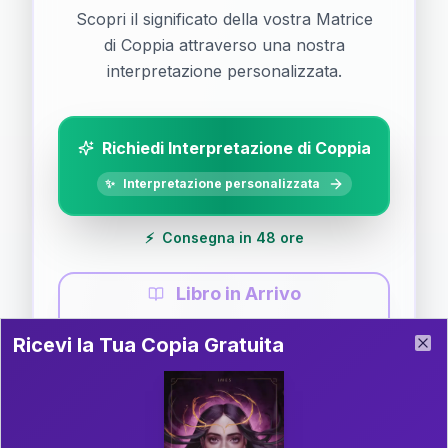
Scopri il significato della vostra Matrice
di Coppia attraverso una nostra
interpretazione personalizzata.
Richiedi Interpretazione di Coppia
✨
Interpretazione personalizzata
⚡
Consegna in 48 ore
Libro in Arrivo
Ricevi la Tua Copia Gratuita del Libro
📚
Guida completa di Coppia
Ricevi la Tua Copia Gratuita
Clo
Il libro è in fase di scrittura. Iscriviti alla newsletter
per ricevere aggiornamenti!