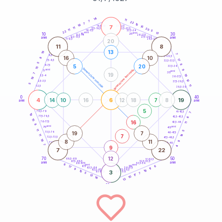
20
anni
14
11
7
22
7
10
18
7
21-22,5
15
18,5-19
11
20
22,5-23,5
17,5-18,5
11
5
16-17,5
23,5-24
22
anni
anni
13
10
30
15
25
26-27,5
13,5-14
12,5-13,5
27,5-28,5
anni
anni
11-12,5
28,5-29
20
11
8
13
19
7
8,5-9
31-32,5
16
10
8
17
7,5-8,5
32,5-33,5
5
8
5
20
6-7,5
33,5-34
15
generazione maschile
anni
9
generazione femminile
5
anni
35
19
7
19
3,5-4
36-37,5
19
10
2,5-3,5
37,5-38,5
5
11
1-2,5
38,5-39
0
40
4
6
19
14
10
16
12
18
7
8
anni
anni
5
78,5-79
41-42,5
7
19
77,5-78,5
6
42,5-43,5
15
16
76-77,5
43,5-44
11
8
anni
anni
75
45
11
5
19
7
73,5-74
46-47,5
14
7
11
72,5-73,5
47,5-48,5
18
8
11
9
71-72,5
48,5-49
7
9
4
7
22
12
70
50
68,5-69
51-52,5
67,5-68,5
52,5-53,5
anni
anni
66-67,5
53,5-54
6
anni
anni
6
65
55
17
63,5-64
56-57,5
11
9
18
62,5-63,5
57,5-58,5
10
3
61-62,5
58,5-59
5
7
17
13
10
16
13
60
anni