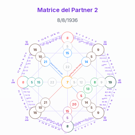
Matrice del Partner 2
8
/
8
/
1936
20
anni
22
15
14
7
20
6
6
8
21-22,5
17
18,5-19
10
7
22,5-23,5
17,5-18,5
22
8
16-17,5
23,5-24
11
anni
anni
17
10
30
15
25
26-27,5
13,5-14
12,5-13,5
27,5-28,5
anni
anni
11-12,5
28,5-29
5
16
9
15
11
10
8,5-9
22
31-32,5
10
5
19
7,5-8,5
32,5-33,5
10
11
21
14
6-7,5
33,5-34
6
generazione maschile
anni
10
generazione femminile
5
anni
20
35
22
21
3,5-4
36-37,5
14
11
2,5-3,5
22
37,5-38,5
3
1-2,5
38,5-39
0
40
8
7
19
5
15
22
5
12
8
9
anni
anni
13
78,5-79
3
41-42,5
22
77,5-78,5
42,5-43,5
11
14
5
21
76-77,5
43,5-44
20
anni
anni
75
45
6
10
21
14
73,5-74
46-47,5
20
10
11
72,5-73,5
47,5-48,5
19
22
10
5
71-72,5
48,5-49
11
10
15
16
9
5
70
50
68,5-69
51-52,5
67,5-68,5
52,5-53,5
anni
anni
66-67,5
53,5-54
11
anni
anni
17
65
55
22
8
63,5-64
56-57,5
10
62,5-63,5
57,5-58,5
6
8
7
61-62,5
58,5-59
17
20
6
14
22
7
15
60