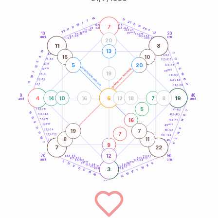
20
anni
14
11
7
22
7
10
18
7
21-22,5
15
18,5-19
11
20
22,5-23,5
17,5-18,5
11
5
16-17,5
23,5-24
22
anni
anni
13
10
30
15
25
26-27,5
13,5-14
12,5-13,5
27,5-28,5
anni
anni
11-12,5
28,5-29
20
11
8
13
19
7
8,5-9
31-32,5
16
10
8
17
7,5-8,5
32,5-33,5
5
8
5
20
6-7,5
33,5-34
15
generazione maschile
anni
9
generazione femminile
5
anni
35
19
7
19
3,5-4
36-37,5
19
10
2,5-3,5
37,5-38,5
5
11
1-2,5
38,5-39
0
40
4
6
19
14
10
16
12
18
7
8
anni
anni
5
78,5-79
41-42,5
7
19
77,5-78,5
6
42,5-43,5
15
16
76-77,5
43,5-44
11
8
anni
anni
75
45
11
5
19
7
73,5-74
46-47,5
14
7
11
72,5-73,5
47,5-48,5
18
8
11
9
71-72,5
48,5-49
7
9
4
7
22
12
70
50
68,5-69
51-52,5
67,5-68,5
52,5-53,5
anni
anni
66-67,5
53,5-54
6
anni
anni
6
65
55
17
63,5-64
56-57,5
11
9
18
62,5-63,5
57,5-58,5
10
3
61-62,5
58,5-59
5
7
17
13
10
16
13
60
anni