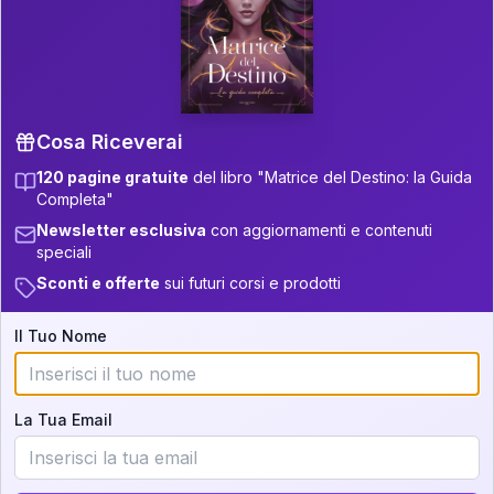
P.S. Interpretazione parziale
👇
gratuita
Scorri più in basso per vedere
un'interpretazione parziale gratuita della tua
Matrice! (o clicca qui!)
Cosa Riceverai
120 pagine gratuite
del libro "Matrice del Destino: la Guida
📚
Libro in Arrivo
Completa"
Iscriviti alla newsletter per ricevere
Newsletter esclusiva
con aggiornamenti e contenuti
aggiornamenti quando sarà disponibile.
speciali
Sconti e offerte
sui futuri corsi e prodotti
Il Tuo Nome
Cosa scoprirete nella vostra
interpretazione:
La Tua Email
💕
Come rafforzare la vostra unione