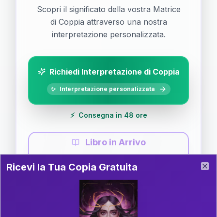
Scopri il significato della vostra Matrice
di Coppia attraverso una nostra
interpretazione personalizzata.
Richiedi Interpretazione di Coppia
✨
Interpretazione personalizzata
⚡
Consegna in 48 ore
Libro in Arrivo
Ricevi la Tua Copia Gratuita del Libro
📚
Guida completa di Coppia
Ricevi la Tua Copia Gratuita
Clo
Il libro è in fase di scrittura. Iscriviti alla newsletter
per ricevere aggiornamenti!