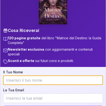
P.S. Interpretazione parziale
👇
gratuita
Scorri più in basso per vedere
un'interpretazione parziale gratuita della tua
Matrice! (o clicca qui!)
Cosa Riceverai
120 pagine gratuite
del libro "Matrice del Destino: la Guida
📚
Libro in Arrivo
Completa"
Iscriviti alla newsletter per ricevere
Newsletter esclusiva
con aggiornamenti e contenuti
aggiornamenti quando sarà disponibile.
speciali
Sconti e offerte
sui futuri corsi e prodotti
Il Tuo Nome
Cosa scoprirete nella vostra
interpretazione:
La Tua Email
💕
Come rafforzare la vostra unione