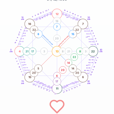
20
anni
7
16
22
4
5
5
10
12
21-22,5
19
18,5-19
18
9
22,5-23,5
17,5-18,5
8
8
16-17,5
23,5-24
6
anni
anni
15
10
30
15
25
26-27,5
13,5-14
12,5-13,5
27,5-28,5
anni
anni
11-12,5
28,5-29
19
16
7
7
7
7
8,5-9
31-32,5
22
22
9
18
7,5-8,5
32,5-33,5
11
11
6
15
6-7,5
33,5-34
20
generazione maschile
anni
11
generazione femminile
5
anni
35
8
20
17
3,5-4
36-37,5
6
6
2,5-3,5
37,5-38,5
10
10
1-2,5
38,5-39
0
40
4
13
22
21
17
3
8
21
8
3
anni
anni
22
9
78,5-79
41-42,5
9
77,5-78,5
42,5-43,5
5
5
14
76-77,5
15
43,5-44
6
anni
anni
75
45
19
10
5
14
73,5-74
46-47,5
20
8
8
72,5-73,5
47,5-48,5
16
7
20
20
71-72,5
48,5-49
22
22
6
15
6
17
70
50
68,5-69
51-52,5
67,5-68,5
52,5-53,5
anni
anni
66-67,5
53,5-54
20
anni
anni
65
55
11
5
63,5-64
56-57,5
5
13
22
62,5-63,5
57,5-58,5
8
11
61-62,5
58,5-59
17
9
9
19
10
3
21
60
anni