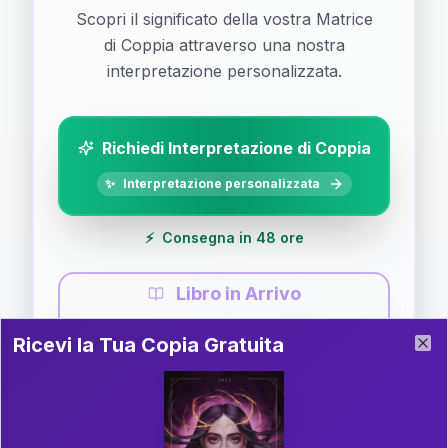
Scopri il significato della vostra Matrice
di Coppia attraverso una nostra
interpretazione personalizzata.
Richiedi Interpretazione di Coppia
✨
Interpretazione personalizzata
⚡
Consegna in 48 ore
Libro in Arrivo
Ricevi la Tua Copia Gratuita del Libro
📚
Guida completa di Coppia
Ricevi la Tua Copia Gratuita
Clo
Il libro è in fase di scrittura. Iscriviti alla newsletter
per ricevere aggiornamenti!