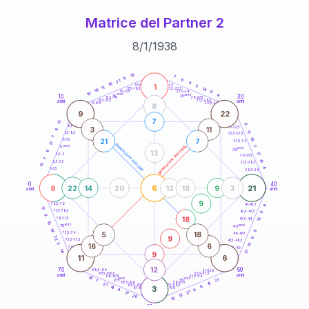
Matrice del Partner 2
8
/
1
/
1938
20
anni
12
7
11
6
21
11
10
1
21-22,5
5
18,5-19
11
14
22,5-23,5
17,5-18,5
19
9
16-17,5
23,5-24
10
anni
anni
4
10
30
15
25
26-27,5
13,5-14
12,5-13,5
27,5-28,5
anni
anni
11-12,5
28,5-29
8
9
22
7
17
6
8,5-9
31-32,5
3
11
8
11
7,5-8,5
32,5-33,5
7
18
21
7
6-7,5
33,5-34
17
generazione maschile
anni
7
generazione femminile
5
anni
35
6
13
17
3,5-4
36-37,5
7
10
2,5-3,5
37,5-38,5
15
4
1-2,5
38,5-39
0
40
8
6
21
22
14
20
12
18
9
3
anni
anni
9
6
78,5-79
41-42,5
17
77,5-78,5
42,5-43,5
3
9
18
12
76-77,5
43,5-44
10
anni
anni
75
45
19
9
5
18
73,5-74
46-47,5
9
22
6
72,5-73,5
47,5-48,5
3
16
6
15
71-72,5
48,5-49
14
21
9
11
6
12
70
50
68,5-69
51-52,5
67,5-68,5
52,5-53,5
anni
anni
66-67,5
53,5-54
18
anni
anni
21
65
55
7
15
63,5-64
56-57,5
21
62,5-63,5
57,5-58,5
6
14
3
61-62,5
58,5-59
9
4
21
17
12
20
15
60