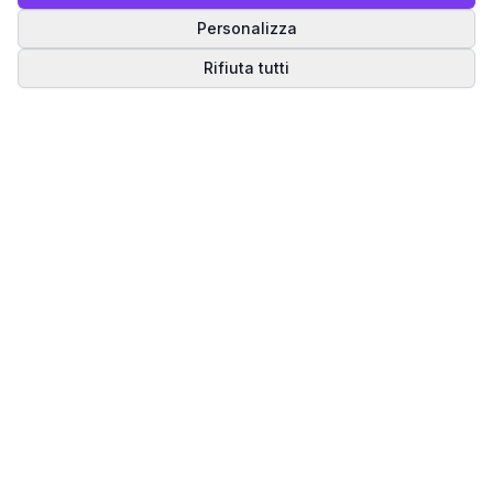
Personalizza
Rifiuta tutti
Matrice del Destino
Scopri il tuo percorso spirituale attraverso la