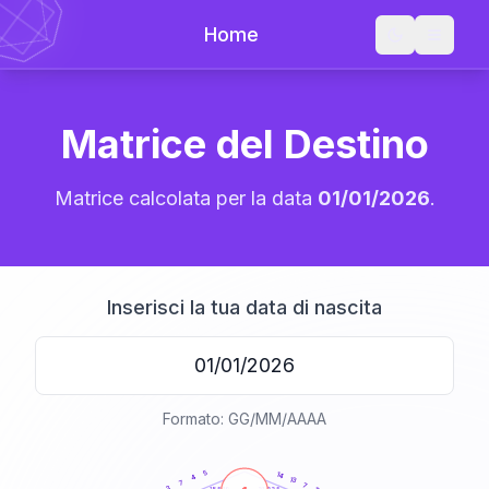
Home
Matrice del Destino
Matrice calcolata per la data
01/01/2026
.
Inserisci la tua data di nascita
Formato: GG/MM/AAAA
20
anni
5
14
4
13
7
7
3
21-22,5