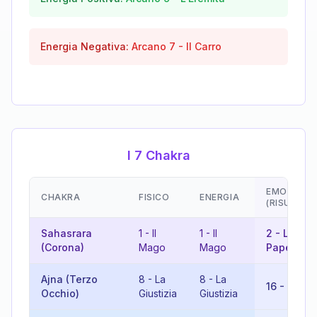
Energia Negativa:
Arcano
7
-
Il Carro
I 7 Chakra
EMOZIONI
CHAKRA
FISICO
ENERGIA
(RISULTAT
Sahasrara
1
-
Il
1
-
Il
2
-
La
(Corona)
Mago
Mago
Papessa
Ajna (Terzo
8
-
La
8
-
La
16
-
La To
Occhio)
Giustizia
Giustizia