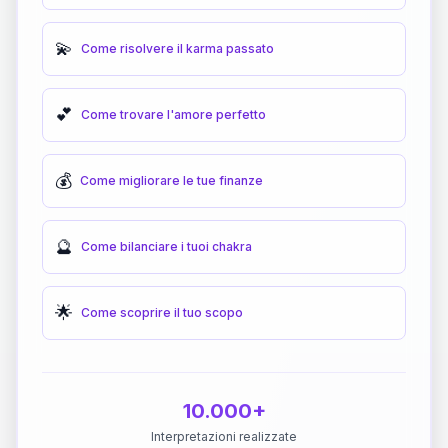
💫
Come risolvere il karma passato
💕
Come trovare l'amore perfetto
💰
Come migliorare le tue finanze
🔮
Come bilanciare i tuoi chakra
🌟
Come scoprire il tuo scopo
10.000+
Interpretazioni realizzate