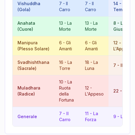
Vishuddha
7
-
Il
7
-
Il
14
-
La
(Gola)
Carro
Carro
Temperan
Anahata
13
-
La
13
-
La
8
-
La
(Cuore)
Morte
Morte
Giustizia
Manipura
6
-
Gli
6
-
Gli
12
-
(Plesso Solare)
Amanti
Amanti
L'Appeso
Svadhishthana
16
-
La
18
-
La
7
-
Il Carr
(Sacrale)
Torre
Luna
10
-
La
Muladhara
Ruota
12
-
22
-
Il Ma
(Radice)
della
L'Appeso
Fortuna
7
-
Il
11
-
La
Generale
9
-
L'Erem
Carro
Forza