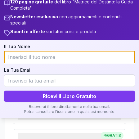
120 pagine gratuite
del libro "Matrice del Destino: la Guida
Analisi, Significato e
Completa"
+
4
3
14-16
34-36
Newsletter esclusiva
con aggiornamenti e contenuti
Interpretazione
speciali
+
5
7
16-17.5
36-37.5
Sconti e offerte
sui futuri corsi e prodotti
Clicca su ogni zona per leggere la definizione e
+
4
4
17.5-18.5
37.5-38.5
l'interpretazione!
Il Tuo Nome
5
18.5-19
38.5-39
GRATIS
Zona del Ritratto
La Tua Email
Importanza:
Ricevi il Libro Gratuito
Karma Genitore-Figlio
Riceverai il libro direttamente nella tua email.
Potrai cancellare l'iscrizione in qualsiasi momento.
Importanza:
GRATIS