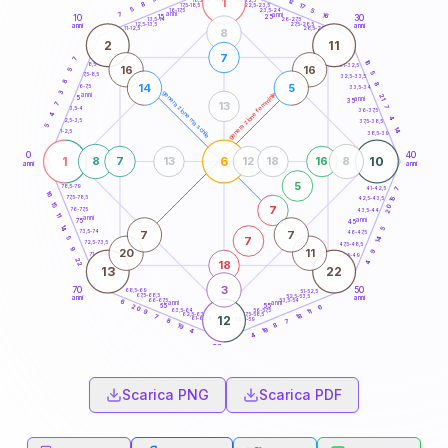
1
12
18,5-19
8
17
22,5-23,5
17,5-18,5
5
5
16-17,5
23,5-24
7
anni
anni
16
15
10
30
25
26-27,5
13,5-14
12,5-13,5
27,5-28,5
anni
anni
11-12,5
28,5-29
8
2
11
7
7
16
8,5-9
31-32,5
16
16
5
5
7,5-8,5
32,5-33,5
8
8
14
5
6-7,5
33,5-34
3
generazione maschile
generazione femminile
anni
21
5
anni
35
13
7
7
3,5-4
36-37,5
4
4
2,5-3,5
37,5-38,5
5
14
1-2,5
38,5-39
0
40
1
6
10
8
7
13
12
18
16
8
anni
anni
5
78,5-79
41-42,5
7
16
77,5-78,5
15
42,5-43,5
15
20
7
76-77,5
43,5-44
11
anni
anni
75
45
14
5
7
7
73,5-74
46-47,5
7
5
14
72,5-73,5
47,5-48,5
9
20
11
9
71-72,5
48,5-49
22
18
4
13
22
3
70
50
68,5-69
51-52,5
67,5-68,5
52,5-53,5
anni
anni
66-67,5
53,5-54
6
anni
anni
65
55
6
20
63,5-64
56-57,5
11
9
62,5-63,5
57,5-58,5
18
7
12
61-62,5
58,5-59
7
8
8
19
19
4
4
60
anni
Scarica PNG
Scarica PDF